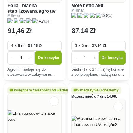
Folia - blacha
Mole netto a90
Milmar
stabilizowana agro uv
(3)
5.0
Milmar
(24)
4.7
91
,46 Zł
37
,14 Zł
−
+
−
+
Do koszyka
Do koszyka
Agrofilm nadaje się do
Siatki (17 x 17 mm) wykonane
stosowania w zakrywaniu
z polipropylenu, nadają się do
polietylenów i tuneli polowych.
umacniania skarp przed erozją
Jest stabilizowany przed
gleby, także pod dywany
promieniowaniem
trawnikowe jako skuteczna
Dostępne w zależności od wariantu
W magazynie u dostawcy
ultrafioletowym i powinien
ochrona przed kretami.
Możesz mieć o 7 dni, 14.08.
wytrzymać 2 lub więcej lat.