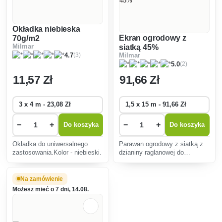
Okładka niebieska
Ekran ogrodowy z
70g/m2
Milmar
siatką 45%
(3)
4.7
Milmar
(2)
5.0
11
,57 Zł
91
,66 Zł
−
+
−
+
Do koszyka
Do koszyka
Okładka do uniwersalnego
Parawan ogrodowy z siatką z
zastosowania.Kolor - niebieski.
dzianiny raglanowej do
zacieniania roślin, kącików
wypoczynkowych,
szklarni.Procent zacienienia
Na zamówienie
wynosi 45%.
Możesz mieć o 7 dni, 14.08.