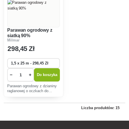
Parawan ogrodowy z
siatką 90%
Milmar
298
,45 Zł
−
+
Do koszyka
Parawan ogrodowy z dzianiny
raglanowej o oczkach do
zacieniania roślin, kącików
wypoczynkowych,
szklarni.Procent zaciemnienia
Liczba produktów: 15
wynosi 90%.