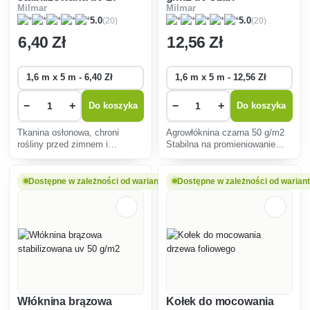
Milmar
Milmar
g/m2
(20)
(20)
5.0
5.0
6
,40 Zł
12
,56 Zł
−
+
−
+
Do koszyka
Do koszyka
Tkanina osłonowa, chroni
Agrowłóknina czarna 50 g/m2
rośliny przed zimnem i
Stabilna na promieniowanie
szkodnikami. stabilizowana na
UV. zapobiega przerastaniu
UV.
chwastów.
Dostępne w zależności od wariantu
Dostępne w zależności od warian
Włóknina brązowa
Kołek do mocowania