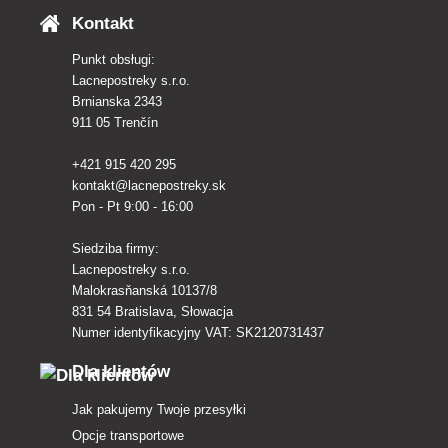
Kontakt
Punkt obsługi:
Lacnepostreky s.r.o.
Brnianska 2343
911 05 Trenčín
+421 915 420 295
kontakt@lacnepostreky.sk
Pon - Pt 9:00 - 16:00
Siedziba firmy:
Lacnepostreky s.r.o.
Malokrasňanská 10137/8
831 54 Bratislava, Słowacja
Numer identyfikacyjny VAT: SK2120731437
Dla klientów
Jak pakujemy Twoje przesyłki
Opcje transportowe