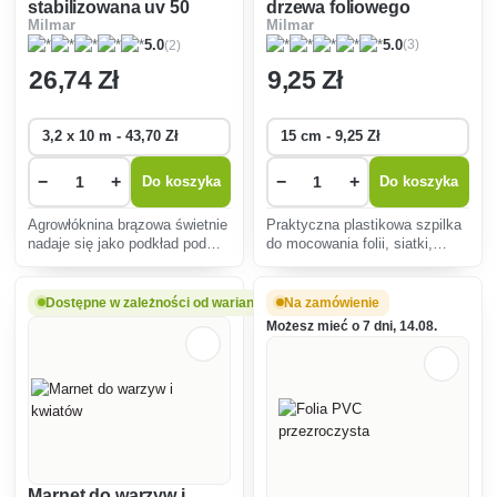
stabilizowana uv 50
drzewa foliowego
Milmar
Milmar
g/m2
(3)
(2)
5.0
5.0
26
,74 Zł
9
,25 Zł
−
+
−
+
Do koszyka
Do koszyka
Agrowłóknina brązowa świetnie
Praktyczna plastikowa szpilka
nadaje się jako podkład pod
do mocowania folii, siatki,
korę, zapobiega wzrostowi
włókniny.
chwastów i nadmiernemu
parowaniu z gleby.Gramatura
Dostępne w zależności od wariantu
Na zamówienie
50g/m2.
Możesz mieć o 7 dni, 14.08.
Marnet do warzyw i