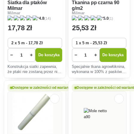
Siatka dla ptaków
Tkanina pp czarna 90
Milmar
g/m2
Milmar
Milmar
(14)
(1)
4.8
5.0
17
,78 Zł
25
,53 Zł
−
+
−
+
Do koszyka
Do koszyka
Konstrukcja siatki zapewnia,
Specjalnie tkana agrowłóknina,
że ptaki nie zostaną przez nią
wykonana w 100% z pasków
uwięzione i nie zostaną
polipropylenowych,
zranione.
agrowłóknina stabilizowana
promieniami UV o masie
Dostępne w zależności od wariantu
Dostępne w zależności od warian
powierzchniowej 90 g / m2.
Przeznaczona do stosowania
w rolnictwie, og