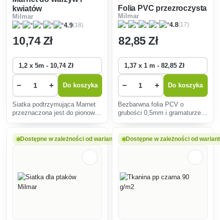
Folia PVC przezroczysta
kwiatów
Milmar
Milmar
(17)
4.8
(18)
4.9
10
,74 Zł
82
,85 Zł
−
+
−
+
Do koszyka
Do koszyka
Siatka podtrzymująca Marnet
Bezbarwna folia PCV o
przeznaczona jest do pionowej
grubości 0,5mm i gramaturze
uprawy ogórków oraz
625g/m2 idealna na blachy
wszystkich warzyw pnących i
samochodowe.
roślin ogrodowych.
Dostępne w zależności od wariantu
Dostępne w zależności od warian