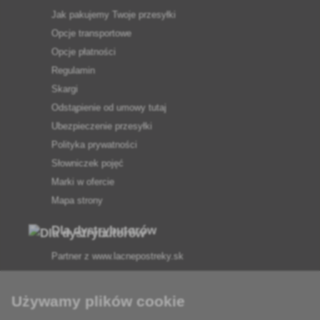
Jak pakujemy Twoje przesyłki
Opcje transportowe
Opcje płatności
Regulamin
Skargi
Odstąpienie od umowy tutaj
Ubezpieczenie przesyłki
Polityka prywatności
Słowniczek pojęć
Marki w ofercie
Mapa strony
Dla dystrybutorów
Partner z
www.lacnepostreky.sk
Używamy plików cookie