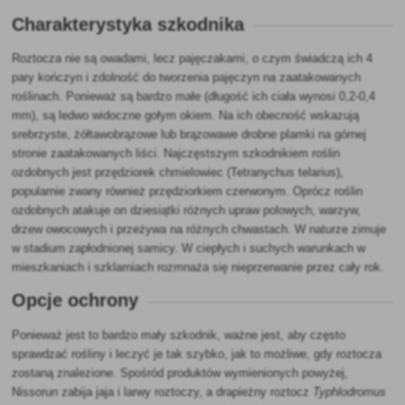
Charakterystyka szkodnika
Roztocza nie są owadami, lecz pajęczakami, o czym świadczą ich 4
pary kończyn i zdolność do tworzenia pajęczyn na zaatakowanych
roślinach. Ponieważ są bardzo małe (długość ich ciała wynosi 0,2-0,4
mm), są ledwo widoczne gołym okiem. Na ich obecność wskazują
srebrzyste, żółtawobrązowe lub brązowawe drobne plamki na górnej
stronie zaatakowanych liści. Najczęstszym szkodnikiem roślin
ozdobnych jest przędziorek chmielowiec (Tetranychus telarius),
popularnie zwany również przędziorkiem czerwonym. Oprócz roślin
ozdobnych atakuje on dziesiątki różnych upraw polowych, warzyw,
drzew owocowych i przeżywa na różnych chwastach. W naturze zimuje
w stadium zapłodnionej samicy. W ciepłych i suchych warunkach w
mieszkaniach i szklarniach rozmnaża się nieprzerwanie przez cały rok.
Opcje ochrony
Ponieważ jest to bardzo mały szkodnik, ważne jest, aby często
sprawdzać rośliny i leczyć je tak szybko, jak to możliwe, gdy roztocza
zostaną znalezione. Spośród produktów wymienionych powyżej,
Nissorun zabija jaja i larwy roztoczy, a drapieżny roztocz
Typhlodromus