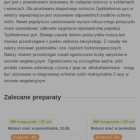
pyri
jest z powodzeniem stosowany do zabijania roztoczy w szklarniach
i winnicach. Dla przetrwania drapieżnego roztocza
Typhlodromus
pyri w
winnicy najważniejsze jest stosowanie odpowiednich środków ochrony
roślin. Nawet pojedyncze zastosowanie wysoce toksycznego pestycydu
może spowodować całkowite wyginięcie wprowadzonej populacji
Typhlodromus pyri. Dlatego zasady doboru pestycydów muszą być
również przestrzegane z punktu widzenia toksykologii. Z zasady nie
należy stosować pyretroidów i tzw. ciężkich fosforoorganicznych.
Należy również przestrzegać zasad ograniczania liczby oprysków w
sezonie wegetacyjnym. Ograniczenia są szczególnie ważne, jeśli
produkt zawiera substancję czynną z grup np. ditiokarbaminiany - mogą
być stosowane w integrowanej ochronie roślin maksymalnie 2 razy w
sezonie wegetacyjnym.
Zalecane preparaty
W magazynie > 20 szt
W magazynie > 20 szt
Możesz mieć w poniedziałek, 10.08.
Możesz mieć w poniedziałek
Działanie −8%
Działanie −5%