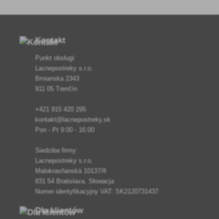
tropikalnego drzewa Ante
azadirachta.
Kontakt
Punkt obsługi:
Lacnepostreky s.r.o.
Brnianska 2343
911 05 Trenčín
+421 915 420 295
kontakt@lacnepostreky.sk
Pon - Pt 9:00 - 16:00
Siedziba firmy:
Lacnepostreky s.r.o.
Malokrasňanská 10137/8
831 54 Bratislava, Słowacja
Numer identyfikacyjny VAT: SK2120731437
Dla klientów