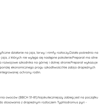
czne działanie na jaja, larwy i nimfy roztoczy.Działa pośrednio na
e jaja, z których nie wylęga się następne pokolenie.Preparat ma silne
ia rozwojowe szkodnika na górnej i dolnej stronie.Preparat wykazuje
a poniżej ekonomicznego progu szkodliwości.Nie zabija drapieżnych
integrowanej ochrony roślin.
ia owoców (BBCH 51-81).Najskuteczniejszy zabieg jest na początku
ę do stosowania z drapieżnym roztoczem Typhlodromus pyri -