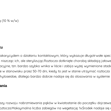
g (10 % w/w)
tu
 akarycydem o działaniu kontaktowym, który wykazuje długotrwałe specyfi
e niszcząc ich, ale sterylizując.Roztocza dotknięte chorobą składają jałow
acyjne, tzn. bardzo szybko wnika w liście i zabija wyżej wymienione stad
ie w stanowisku przez 50-70 dni, kiedy to jest w stanie utrzymać roztocz
Phytoseidae, dlatego bardzo dobrze nadaje się do stosowania w systemie 
ania
fazy rozwoju nabrzmiewania pąków w kwiatostanie do początku dojrzewan
roztocza.Maksymalna liczba zabiegów na wegetację: 1x.Środek nadaje si