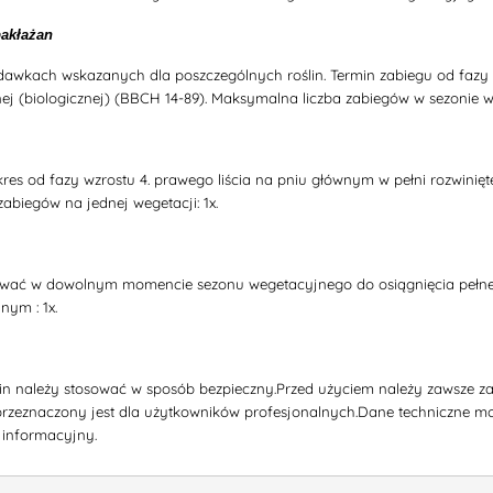
bakłażan
awkach wskazanych dla poszczególnych roślin. Termin zabiegu od fazy w
łnej (biologicznej) (BBCH 14-89). Maksymalna liczba zabiegów w sezonie 
res od fazy wzrostu 4. prawego liścia na pniu głównym w pełni rozwinięte
abiegów na jednej wegetacji: 1x.
wać w dowolnym momencie sezonu wegetacyjnego do osiągnięcia pełnej (
nym : 1x.
in należy stosować w sposób bezpieczny.Przed użyciem należy zawsze zap
rzeznaczony jest dla użytkowników profesjonalnych.Dane techniczne m
 informacyjny.