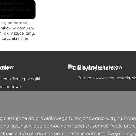
się najbardziej
dników w domu i w
ch jak mszyce, ćmy,
 tarczniki i inne
oradzimy, które
giczne i chemiczne
no pomogą.
ientów
Dla dystrybutorów
Partner z
www.lacnepostreky.s
ujemy Twoje przesyłki
ransportowe
atności
in
e są niezbędne do prawidłowego funkcjonowania witryny. Pon
enie od umowy tutaj
nalitycznych, aby pomóc nam lepiej zrozumieć Twoje prefer
zenie przesyłki
stanie z tych plików cookie, możesz je odrzucić. Twoja decyzj
 prywatności