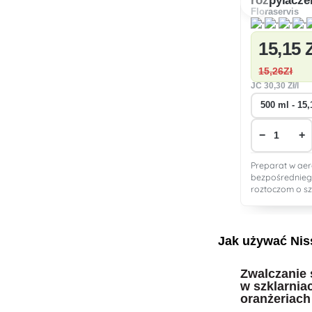
rozpylacz
Floraservis
15
,15 
15
,26Zł
JC
30
,30 Zł/l
−
+
Preparat w ae
bezpośrednieg
roztoczom o s
działania.
Jak używać Ni
Zwalczanie
w szklarnia
oranżeriach 
domowych