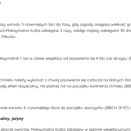
.
azy wzrostu 5 rozwiniętych liści do fazy, gdy jagody osiągają wielkość 
wych.Maksymalna liczba zabiegów: 2 razy, odstęp między zabiegami 30 dn
 Mikulov.
symalnie 1 raz w czasie wegetacji od pojawienia się 4 liści lub skrzypu 
chmielu należy wykonać z chwilą pojawienia się roztocza na dolnych li
ały efekt rezydualny, nie później niż na początku kwitnienia chmielu (BB
azie wzrostu 4. rozwiniętego liścia do początku spoczynku (BBCH 14-97)
aliny, jeżyny
zbiorze owoców. Maksymalna liczba zabiegów w sezonie wegetacyjnym: 