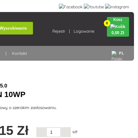
Kosz
0
Wyszukiwanie
Rejestr
Logowanie
0
,00 Zł
a
Kontakt
PL
5.0
N 10WP
zowy o szerokim zastosowaniu.
,15 Zł
szt