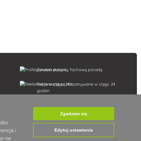
Zawsze służymy fachową poradą
k
Reklamacje są rozpatrywane w ciągu 24
godzin
85% towarów w magazynie
Zgadzam się
Dostawa w ciągu 24 godzin od poniedziałku
adto
do piątku
encje i
Edytuj ustawienia
a nie