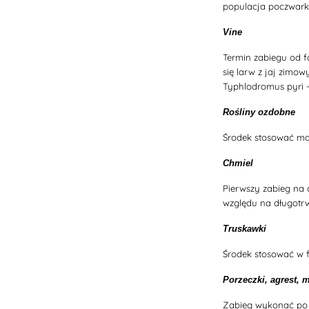
populacja poczwarki
Vine
Termin zabiegu od f
się larw z jaj zimo
Typhlodromus pyri -
Rośliny ozdobne
Środek stosować mak
Chmiel
Pierwszy zabieg na 
względu na długotrw
Truskawki
Środek stosować w f
Porzeczki, agrest, m
Zabieg wykonać po 