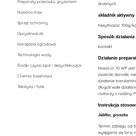
Preparaty przeciwko gryzoniom
drobnych.
Nasiona traw
składnik aktywny
Sprzęt ochronny
hexythiazoc 100g/k
Opryskiwacze
Sposób działania
Narzędzia ogrodowe
kontakt
Technologia wody
Działanie prepara
Środki czyszczące i dezynfekujące
Nissorun 10 WP jest
osobniki dorosłe, ni
Chemia basenowa
działanie translamin
Tekstylia i folie
długotrwałe działan
roztoczy z rodziny 
Instrukcja stosow
Jabłko, gruszka
Termin zabiegu od 
wylęgania się larw 