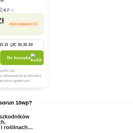
em
(14)
4.7
Zł
Oszczędzasz 1%
Do koszyka
rozolu do
o stosowania przeciwko
zerokim spektrum
ssorun 10wp?
 szkodników
ch,
i roślinach