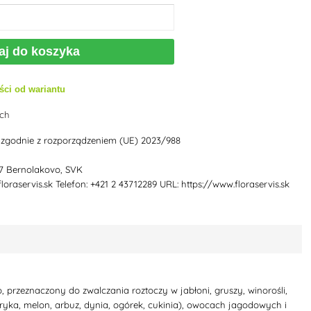
aj do koszyka
ści od wariantu
ych
 zgodnie z rozporządzeniem (UE) 2023/988
27 Bernolakovo, SVK
floraservis.sk Telefon: +421 2 43712289 URL: https://www.floraservis.sk
rzeznaczony do zwalczania roztoczy w jabłoni, gruszy, winorośli,
yka, melon, arbuz, dynia, ogórek, cukinia), owocach jagodowych i