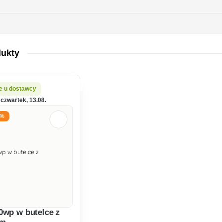
)
dukty
e u dostawcy
czwartek, 13.08.
1%
0wp w butelce z