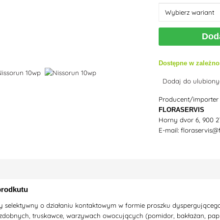
Dod
Dostępne w zależno
Dodaj do ulubion
Producent/importer
FLORASERVIS
Horny dvor 6, 900 
E-mail: floraservis@
prodkutu
selektywny o działaniu kontaktowym w formie proszku dyspergującego, p
ozdobnych, truskawce, warzywach owocujących (pomidor, bakłażan, papr