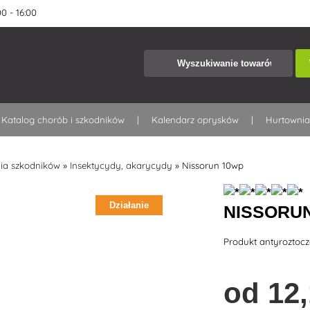
0 - 16:00
Katalog chorób i szkodników
Kalendarz oprysków
Hurtowni
ia szkodników
»
Insektycydy, akarycydy
»
Nissorun 10wp
Działanie
NISSORU
Produkt antyroztoc
od
12