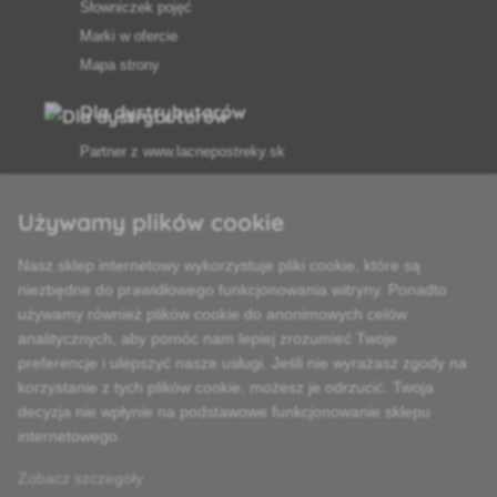
Słowniczek pojęć
Marki w ofercie
Mapa strony
Dla dystrybutorów
Partner z
www.lacnepostreky.sk
Używamy plików cookie
Nasz sklep internetowy wykorzystuje pliki cookie, które są
Zawsze służymy fachową poradą
niezbędne do prawidłowego funkcjonowania witryny. Ponadto
używamy również plików cookie do anonimowych celów
Reklamacje są rozpatrywane w ciągu 24 godzin
analitycznych, aby pomóc nam lepiej zrozumieć Twoje
preferencje i ulepszyć nasze usługi. Jeśli nie wyrażasz zgody na
85% towarów w magazynie
korzystanie z tych plików cookie, możesz je odrzucić. Twoja
decyzja nie wpłynie na podstawowe funkcjonowanie sklepu
Dostawa w ciągu 24 godzin od poniedziałku do piątku
internetowego.
Zobacz szczegóły