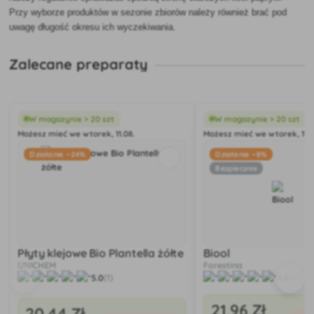
Przy wyborze produktów w sezonie zbiorów należy również brać pod
uwagę długość okresu ich wyczekiwania.
Zalecane preparaty
W magazynie > 20 szt
W magazynie > 20 szt
Możesz mieć we wtorek, 11.08.
Możesz mieć we wtorek, 11.0
Działanie −24%
Działanie −8%
Bezpiecznie
Płyty klejowe Bio Plantella żółte
Biool
UNICHEM
Forestina
5.0
4.8
(1)
(61)
21
,96 Zł
20
,44 Zł