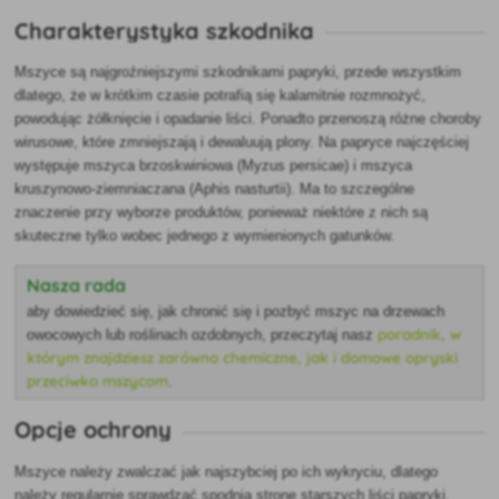
Charakterystyka szkodnika
Mszyce są najgroźniejszymi szkodnikami papryki, przede wszystkim
dlatego, że w krótkim czasie potrafią się kalamitnie rozmnożyć,
powodując żółknięcie i opadanie liści. Ponadto przenoszą różne choroby
wirusowe, które zmniejszają i dewaluują plony. Na papryce najczęściej
występuje mszyca brzoskwiniowa (Myzus persicae) i mszyca
kruszynowo-ziemniaczana (Aphis nasturtii). Ma to szczególne
znaczenie przy wyborze produktów, ponieważ niektóre z nich są
skuteczne tylko wobec jednego z wymienionych gatunków.
Nasza rada
aby dowiedzieć się, jak chronić się i pozbyć mszyc na drzewach
poradnik, w
owocowych lub roślinach ozdobnych, przeczytaj nasz
którym znajdziesz zarówno chemiczne, jak i domowe opryski
przeciwko mszycom
.
Opcje ochrony
Mszyce należy zwalczać jak najszybciej po ich wykryciu, dlatego
należy regularnie sprawdzać spodnią stronę starszych liści papryki.