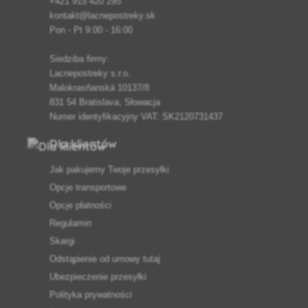
+421 915 420 295
kontakt@lacnepostreky.sk
Pon - Pt 9:00 - 16:00
Siedziba firmy:
Lacnepostreky s.r.o.
Malokrasňanská 10137/8
831 54 Bratislava, Słowacja
Numer identyfikacyjny VAT: SK2120731437
Dla klientów
Jak pakujemy Twoje przesyłki
Opcje transportowe
Opcje płatności
Regulamin
Skargi
Odstąpienie od umowy tutaj
Ubezpieczenie przesyłki
Polityka prywatności