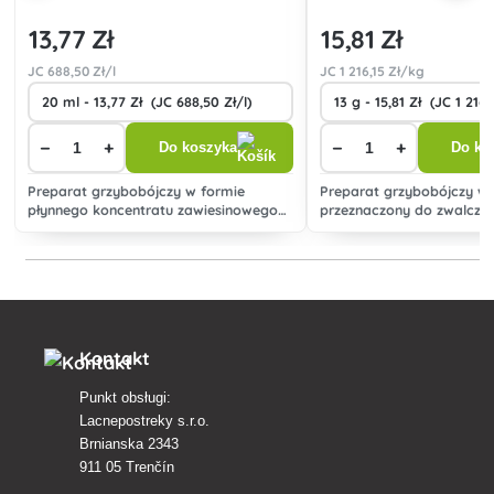
13
,77 Zł
15
,81 Zł
JC
688
,50 Zł/l
JC
1 216
,15 Zł/kg
−
+
−
+
Do koszyka
Do ko
Preparat grzybobójczy w formie
Preparat grzybobójczy w 
płynnego koncentratu zawiesinowego
przeznaczony do zwalcza
do rozcieńczania wodą (SC),
mączniaka prawdziwego, 
przeznaczony do zwalczania chorób
chorób magazynowych zi
grzybowych kukurydzy, winorośli,
ziarniaków i owoców pestkowych.
Kontakt
Punkt obsługi:
Lacnepostreky s.r.o.
Brnianska 2343
911 05 Trenčín