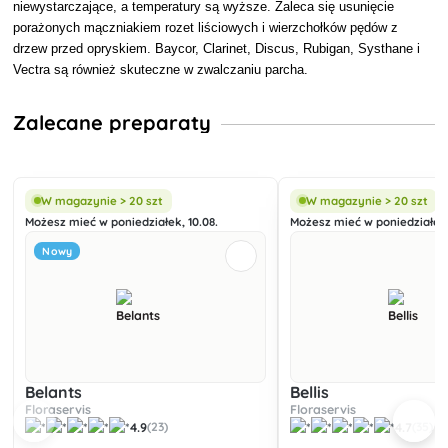
niewystarczające, a temperatury są wyższe. Zaleca się usunięcie
porażonych mączniakiem rozet liściowych i wierzchołków pędów z
drzew przed opryskiem. Baycor, Clarinet, Discus, Rubigan, Systhane i
Vectra są również skuteczne w zwalczaniu parcha.
Zalecane preparaty
W magazynie > 20 szt
W magazynie > 20 szt
Możesz mieć w poniedziałek, 10.08.
Możesz mieć w poniedziałek,
Nowy
Belants
Bellis
Floraservis
Floraservis
4.9
4.7
(23)
(35)