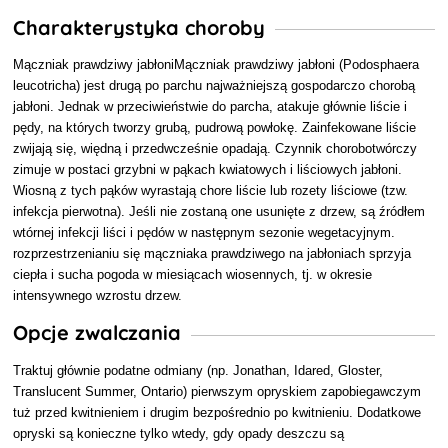
Charakterystyka choroby
Mączniak prawdziwy jabłoniMączniak prawdziwy jabłoni (Podosphaera
leucotricha) jest drugą po parchu najważniejszą gospodarczo chorobą
jabłoni. Jednak w przeciwieństwie do parcha, atakuje głównie liście i
pędy, na których tworzy grubą, pudrową powłokę. Zainfekowane liście
zwijają się, więdną i przedwcześnie opadają. Czynnik chorobotwórczy
zimuje w postaci grzybni w pąkach kwiatowych i liściowych jabłoni.
Wiosną z tych pąków wyrastają chore liście lub rozety liściowe (tzw.
infekcja pierwotna). Jeśli nie zostaną one usunięte z drzew, są źródłem
wtórnej infekcji liści i pędów w następnym sezonie wegetacyjnym.
rozprzestrzenianiu się mączniaka prawdziwego na jabłoniach sprzyja
ciepła i sucha pogoda w miesiącach wiosennych, tj. w okresie
intensywnego wzrostu drzew.
Opcje zwalczania
Traktuj głównie podatne odmiany (np. Jonathan, Idared, Gloster,
Translucent Summer, Ontario) pierwszym opryskiem zapobiegawczym
tuż przed kwitnieniem i drugim bezpośrednio po kwitnieniu. Dodatkowe
opryski są konieczne tylko wtedy, gdy opady deszczu są