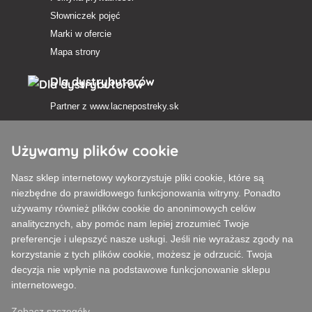
Słowniczek pojęć
Marki w ofercie
Mapa strony
Dla dystrybutorów
Partner z
www.lacnepostreky.sk
Używamy plików cookie
Nasz sklep internetowy wykorzystuje pliki cookie, które są
Zawsze służymy fachową poradą
niezbędne do prawidłowego funkcjonowania witryny. Ponadto
używamy również plików cookie do anonimowych celów
Reklamacje są rozpatrywane w ciągu 24 godzin
analitycznych, aby pomóc nam lepiej zrozumieć Twoje
preferencje i ulepszyć nasze usługi. Jeśli nie wyrażasz zgody na
85% towarów w magazynie
korzystanie z tych plików cookie, możesz je odrzucić. Twoja
decyzja nie wpłynie na podstawowe funkcjonowanie sklepu
Dostawa w ciągu 24 godzin od poniedziałku do piątku
internetowego.
Zobacz szczegóły