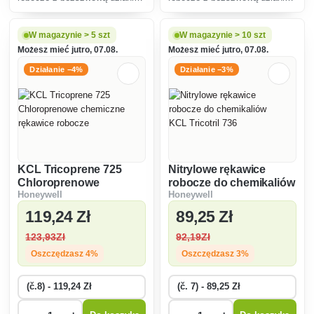
bawełnianą wykonane z
bawełnianą wykonane z
wysokiej jakości chloroprenu, o
wysokiej jakości chloroprenu,
długości 30 cm.
długość 40 cm.
W magazynie > 5 szt
W magazynie > 10 szt
Możesz mieć jutro, 07.08.
Możesz mieć jutro, 07.08.
Działanie −4%
Działanie −3%
KCL Tricoprene 725
Nitrylowe rękawice
Chloroprenowe
robocze do chemikaliów
Honeywell
Honeywell
chemiczne rękawice
KCL Tricotril 736
robocze
119
,24 Zł
89
,25 Zł
123
,93Zł
92
,19Zł
Oszczędzasz 4%
Oszczędzasz 3%