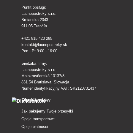
Punkt obsługi:
Lacnepostreky s.r.o.
Brnianska 2343
911 05 Trenčín
+421 915 420 295
kontakt@lacnepostreky.sk
Pon - Pt 9:00 - 16:00
Siedziba firmy:
Lacnepostreky s.r.o.
Malokrasňanská 10137/8
831 54 Bratislava, Słowacja
Numer identyfikacyjny VAT: SK2120731437
Dla klientów
Jak pakujemy Twoje przesyłki
Opcje transportowe
Opcje płatności