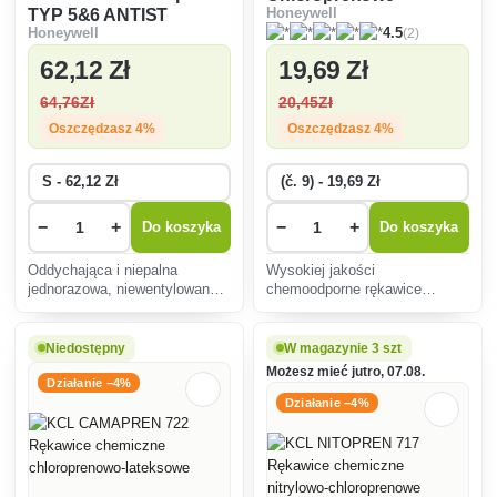
TYP 5&6 ANTIST
Honeywell
chemiczne rękawice
(2)
Honeywell
4.5
ognioodporny
robocze
kombinezon
62
,12 Zł
19
,69 Zł
całopostaciowy
64
,76Zł
20
,45Zł
Oszczędzasz 4%
Oszczędzasz 4%
−
+
−
+
Do koszyka
Do koszyka
Oddychająca i niepalna
Wysokiej jakości
jednorazowa, niewentylowana
chemoodporne rękawice
odzież ochronna przeznaczona
robocze wykonane z białego
do ochrony przed skażeniem
naturalnego lateksu,
cząstkami stałymi i
chropowate na dłoni przed
Niedostępny
W magazynie 3 szt
chemikaliami. kategoria III -
ślizganiem się przedmiotów.
Możesz mieć jutro, 07.08.
typ 5 i 6.
Działanie −4%
Działanie −4%