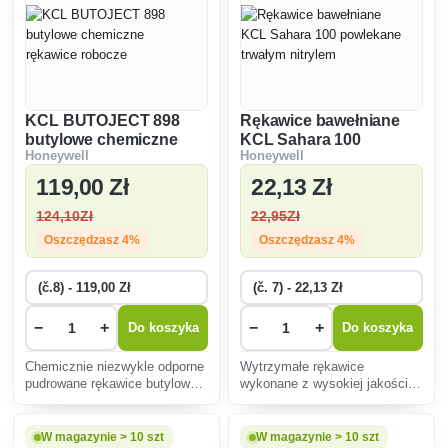
KCL BUTOJECT 898
Rękawice bawełniane
butylowe chemiczne
KCL Sahara 100
Honeywell
Honeywell
rękawice robocze
powlekane trwałym
nitrylem
119
,00 Zł
22
,13 Zł
124
,10Zł
22
,95Zł
Oszczędzasz 4%
Oszczędzasz 4%
−
+
−
+
Do koszyka
Do koszyka
Chemicznie niezwykle odporne
Wytrzymałe rękawice
pudrowane rękawice butylowe
wykonane z wysokiej jakości
odpowiednie do kontaktu z
bezszwowej dzianiny
wyjątkowo niebezpiecznymi
bawełnianej i powlekane
chemikaliami.
trwałym nitrylem są
W magazynie > 10 szt
W magazynie > 10 szt