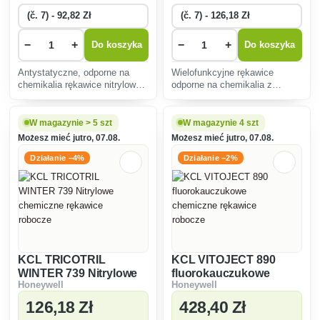
−
+
−
+
Do koszyka
Do koszyka
Antystatyczne, odporne na
Wielofunkcyjne rękawice
chemikalia rękawice nitrylowe
odporne na chemikalia z
z bawełnianą wyściółką,
wełnianą podszewką,
odpowiednie do ciężkich prac
odpowiednie na zimę - 25°C i
chemicznych, długość 40 cm.
ciepło do + 100°C, długość 30
W magazynie > 5 szt
W magazynie 4 szt
cm.
Możesz mieć jutro, 07.08.
Możesz mieć jutro, 07.08.
Działanie −4%
Działanie −2%
KCL TRICOTRIL
KCL VITOJECT 890
WINTER 739 Nitrylowe
fluorokauczukowe
Honeywell
Honeywell
chemiczne rękawice
chemiczne rękawice
robocze
robocze
126
,18 Zł
428
,40 Zł