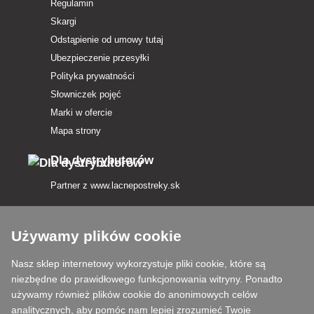
Regulamin
Skargi
Odstąpienie od umowy tutaj
Ubezpieczenie przesyłki
Polityka prywatności
Słowniczek pojęć
Marki w ofercie
Mapa strony
Dla dystrybutorów
Partner z
www.lacnepostreky.sk
Używamy plików cookie
Nasz sklep internetowy wykorzystuje pliki cookie, które są
Zawsze służymy fachową poradą
niezbędne do prawidłowego funkcjonowania witryny. Ponadto
używamy również plików cookie do anonimowych celów
Reklamacje są rozpatrywane w ciągu 24 godzin
analitycznych, aby pomóc nam lepiej zrozumieć Twoje