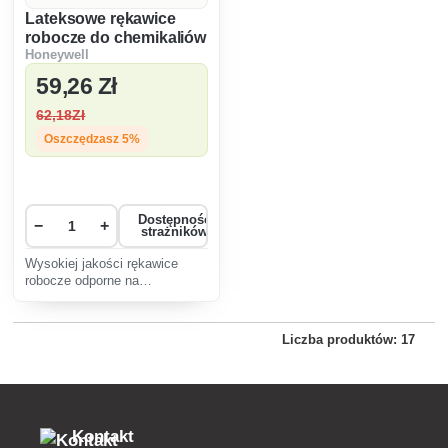
Lateksowe rękawice
robocze do chemikaliów
Honeywell
KCL Combi-Latex 395
59
,26 Zł
62
,18Zł
Oszczędzasz 5%
Dostępność
−
+
strażników
Wysokiej jakości rękawice
robocze odporne na
chemikalia, wykonane z
beżowego naturalnego lateksu,
szorstkowane na dłoni, aby
Liczba produktów: 17
zapobiec ślizganiu się części,
odporne na kwasy, alkohol i
rozdarci
Kontakt