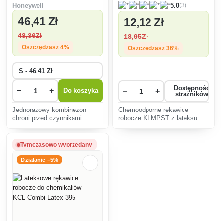
(3)
Honeywell
5.0
kombinezon na całe
chloroprenowe
ciało
46
,41 Zł
12
,12 Zł
48
,36Zł
18
,95Zł
Oszczędzasz 4%
Oszczędzasz 36%
Dostępność
−
+
−
+
Do koszyka
strażników
Jednorazowy kombinezon
Chemoodporne rękawice
chroni przed czynnikami
robocze KLMPST z lateksu
biologicznymi (ochrona przed
chloroprenowego z flokowaną
COVID-19). Kategoria III - typ
bawełną impregnowaną
5 i 6; EN1149-5, EN14126,
welurem od wewnątrz. Te
Tymczasowo wyprzedany
EN1073-2, EN 13034, EN ISO
chemoodporne rękawice mają
13982-1, 69g/m2.
Działanie −5%
bardzo dobrą wrażliwość,
elastyczność,