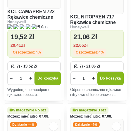
KCL CAMAPREN 722
KCL NITOPREN 717
Rękawice chemiczne
Rękawice chemiczne
Honeywell
chloroprenowo-
(1)
5.0
Honeywell
nitrylowo-
lateksowe
chloroprenowe
19
,52 Zł
21
,06 Zł
20
,41Zł
22
,05Zł
Oszczędzasz 4%
Oszczędzasz 4%
−
+
−
+
Do koszyka
Do koszyka
Wygodne, chemoodporne
Odporne chemicznie rękawice
rękawice robocze
nitrylowo-chloroprenowe z
chloroprenowo-lateksowe z
bawełnianym wykończeniem
welurowym wykończeniem,
welurowym wewnątrz dla
wykonane od wewnątrz ze
zwiększenia komfortu.
W magazynie > 5 szt
W magazynie 3 szt
100% flokowanej bawełny.
Możesz mieć jutro, 07.08.
Możesz mieć jutro, 07.08.
Działanie −4%
Działanie −4%