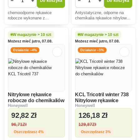
−
+
−
+
Do koszyka
Do koszyka
chemoodporne rękawice
Antystatyczne, odporne na
robocze wykonane z
chemikalia rękawice nitrylowe
chloroprenu o długości 40
z bawełnianą wyściółką,
cm.TYP A: AJKLMS
odpowiednie do ciężkich prac
chemicznych, długość 30 cm.
W magazynie > 10 szt
W magazynie > 10 szt
Możesz mieć jutro, 07.08.
Możesz mieć jutro, 07.08.
Działanie −4%
Działanie −3%
Nitrylowe rękawice
KCL Tricotril winter 738
robocze do chemikaliów
Nitrylowe rękawice
Honeywell
Honeywell
KCL Tricotril 737
robocze do chemikaliów
92
,82 Zł
126
,18 Zł
96
,71Zł
129
,87Zł
Oszczędzasz 4%
Oszczędzasz 3%