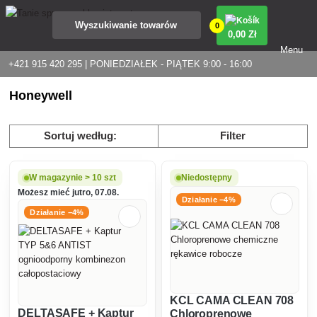
0
0
,00 Zł
Menu
+421 915 420 295 | PONIEDZIAŁEK - PIĄTEK 9:00 - 16:00
Honeywell
Sortuj według:
Filter
W magazynie > 10 szt
Niedostępny
Możesz mieć jutro, 07.08.
Działanie −4%
Działanie −4%
KCL CAMA CLEAN 708
DELTASAFE + Kaptur
Chloroprenowe