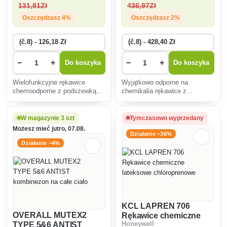
131
,81Zł
436
,97Zł
Oszczędzasz 4%
Oszczędzasz 2%
−
+
−
+
Do koszyka
Do koszyka
Wielofunkcyjne rękawice
Wyjątkowo odporne na
chemoodporne z podszewką
chemikalia rękawice z
wełnianą odpowiednie na zimę
pudrowanej gumy fluorowej,
- 25°C i upały do + 100°C,
zaprojektowane specjalnie do
długość 40 cm.
silnie zabrudzonych środowisk
W magazynie 3 szt
Tymczasowo wyprzedany
chemicznych.
Możesz mieć jutro, 07.08.
Działanie −36%
Działanie −4%
KCL LAPREN 706
OVERALL MUTEX2
Rękawice chemiczne
TYPE 5&6 ANTIST
Honeywell
lateksowe