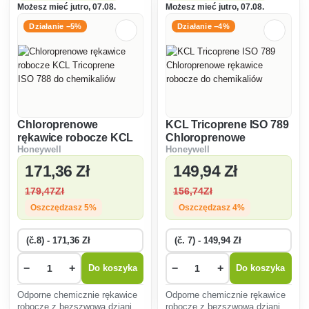
szczególnie odpowiednie do
Możesz mieć jutro, 07.08.
Możesz mieć jutro, 07.08.
ciężkich prac mechanicznych
w środowiskach zaolejon
Działanie −5%
Działanie −4%
Chloroprenowe
KCL Tricoprene ISO 789
rękawice robocze KCL
Chloroprenowe
Honeywell
Honeywell
Tricoprene ISO 788 do
rękawice robocze do
chemikaliów
chemikaliów
171
,36 Zł
149
,94 Zł
179
,47Zł
156
,74Zł
Oszczędzasz 5%
Oszczędzasz 4%
−
+
−
+
Do koszyka
Do koszyka
Odporne chemicznie rękawice
Odporne chemicznie rękawice
robocze z bezszwową dzianiną
robocze z bezszwową dzianiną