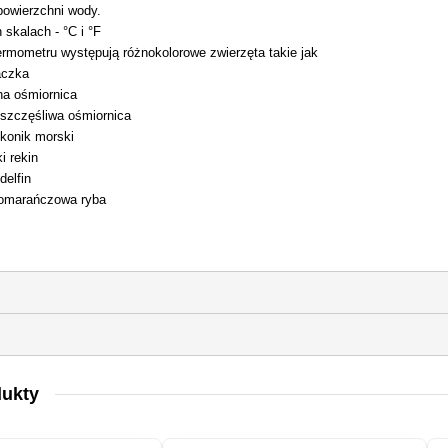
powierzchni wody.
skalach - °C i °F
ermometru występują różnokolorowe zwierzęta takie jak
aczka
na ośmiornica
szczęśliwa ośmiornica
 konik morski
i rekin
delfin
pomarańczowa ryba
dukty