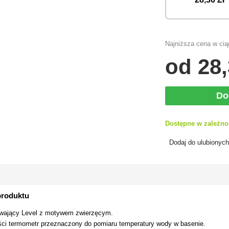
Najniższa cena w ciąg
od
28
Do
Dostępne w zależno
Dodaj do ulubionyc
produktu
ywający Level z motywem zwierzęcym.
ści termometr przeznaczony do pomiaru temperatury wody w basenie.