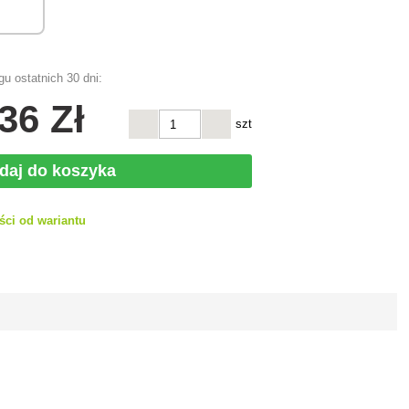
u ostatnich 30 dni:
,36 Zł
szt
daj do koszyka
ści od wariantu
h