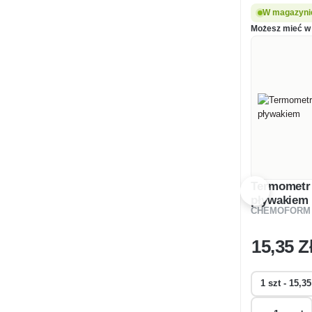
W magazynie
Możesz mieć w 
Termometr
pływakiem
CHEMOFORM
15
,35 Z