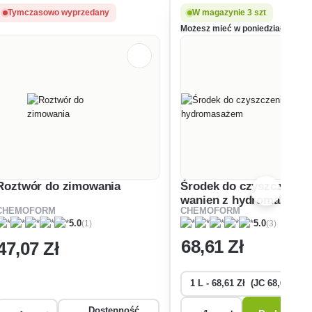
Tymczasowo wyprzedany
W magazynie 3 szt
Możesz mieć w poniedziałek, 10.0
Roztwór do zimowania
Środek do czyszczenia
wanien z hydromasaże
CHEMOFORM
CHEMOFORM
(1)
(3)
5.0
5.0
68
,61 Zł
47
,07 Zł
Dostępność