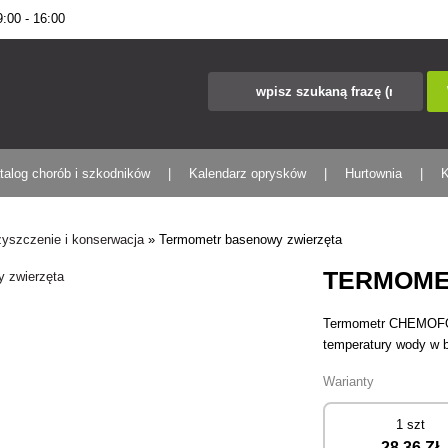
00 - 16:00
talog chorób i szkodników
Kalendarz oprysków
Hurtownia
K
yszczenie i konserwacja
»
Termometr basenowy zwierzęta
TERMOME
Termometr CHEMOFOR
temperatury wody w 
Warianty
1 szt
28
,36 Zł