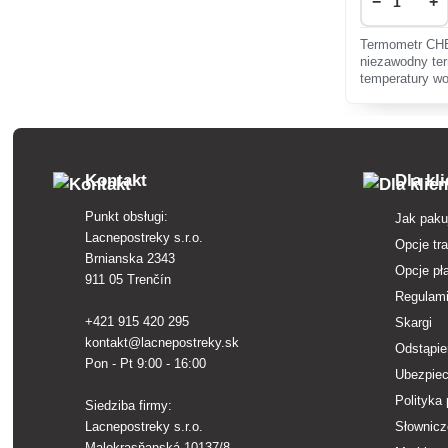
−
+
Termometr C
niezawodny te
temperatury w
Kontakt
Dla kl
Punkt obsługi:
Jak paku
Lacnepostreky s.r.o.
Opcje tr
Brnianska 2343
Opcje pł
911 05 Trenčín
Regulam
+421 915 420 295
Skargi
kontakt@lacnepostreky.sk
Odstąpie
Pon - Pt 9:00 - 16:00
Ubezpiec
Polityka
Siedziba firmy:
Lacnepostreky s.r.o.
Słownicz
Malokrasňanská 10137/8