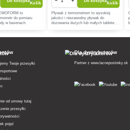
−
+
Do koszyka
Do koszyka
HEMOFORM to
Pływak z termometrem to wysokiej
rmometr do pomiaru
jakości i niezawodny pływak do
ody w basenach.
dozowania dużych lub małych tabletek
chlorowych lub wielofunkcyjnych.
ientów
Dla dystrybutorów
Partner z
www.lacnepostreky.sk
jemy Twoje przesyłki
ansportowe
atności
in
nie od umowy tutaj
zenie przesyłki
 prywatności
ek pojęć