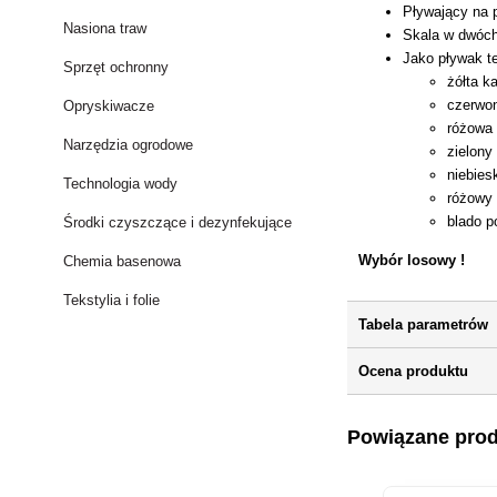
Pływający na 
Nasiona traw
Skala w dwóch 
Jako pływak t
Sprzęt ochronny
żółta k
czerwo
Opryskiwacze
różowa 
Narzędzia ogrodowe
zielony
niebiesk
Technologia wody
różowy 
blado 
Środki czyszczące i dezynfekujące
Wybór losowy !
Chemia basenowa
Tekstylia i folie
Tabela parametrów
Ocena produktu
Powiązane pro