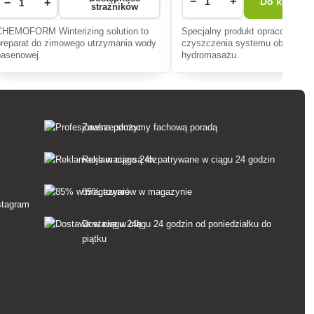
−
+
−
+
Do koszyk
strażników
CHEMOFORM Winterizing solution to
Specjalny produkt opracowany 
preparat do zimowego utrzymania wody
czyszczenia systemu obiegu
basenowej.
hydromasażu.
Zawsze służymy fachową poradą
Reklamacje są rozpatrywane w ciągu 24 godzin
85% towarów w magazynie
Dostawa w ciągu 24 godzin od poniedziałku do
piątku