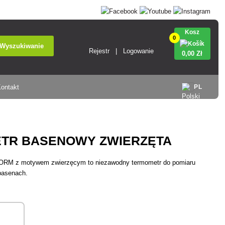
Kosz
0
Wyszukiwanie
Rejestr
Logowanie
0
,00 Zł
ontakt
PL
TR BASENOWY ZWIERZĘTA
M z motywem zwierzęcym to niezawodny termometr do pomiaru
basenach.