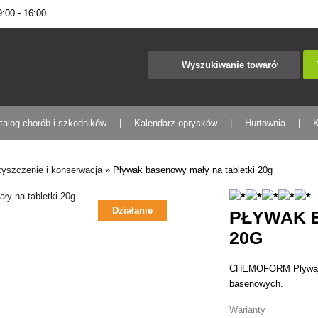
00 - 16:00
talog chorób i szkodników
Kalendarz oprysków
Hurtownia
K
yszczenie i konserwacja
»
Pływak basenowy mały na tabletki 20g
Działanie
PŁYWAK 
20G
CHEMOFORM Pływający
basenowych.
Warianty