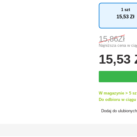
1 szt
15
,53 Zł
15
,86Zł
Najniższa cena w ciąg
15
,53 
W magazynie > 5 sz
Do odbioru w ciągu 
Dodaj do ulubionyc