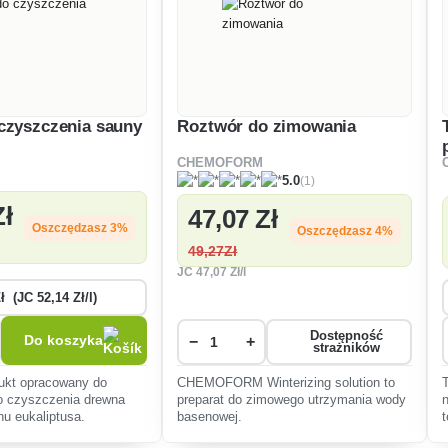
czyszczenia sauny
Roztwór do zimowania
CHEMOFORM
(1)
5.0
Zł
47
,07 Zł
Oszczędzasz 3%
Oszczędzasz 4%
49
,27Zł
JC
47
,07 Zł/l
Dostępność
Do koszyka
−
+
strażników
dukt opracowany do
CHEMOFORM Winterizing solution to
go czyszczenia drewna
preparat do zimowego utrzymania wody
u eukaliptusa.
basenowej.