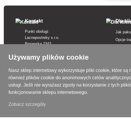
Kontakt
Dla kl
Punkt obsługi:
Jak paku
Lacnepostreky s.r.o.
Opcje tr
Brnianska 2343
Opcje pł
911 05 Trenčín
Regulam
Używamy plików cookie
+421 915 420 295
Skargi
kontakt@lacnepostreky.sk
Odstąpie
Nasz sklep internetowy wykorzystuje pliki cookie, które 
Pon - Pt 9:00 - 16:00
również plików cookie do anonimowych celów analitycznyc
Ubezpiec
usługi. Jeśli nie wyrażasz zgody na korzystanie z tych pl
Polityka
Siedziba firmy:
funkcjonowanie sklepu internetowego.
Lacnepostreky s.r.o.
Słownicz
Malokrasňanská 10137/8
Marki w 
Zobacz szczegóły
831 54 Bratislava, Słowacja
Mapa str
Numer identyfikacyjny VAT: SK2120731437