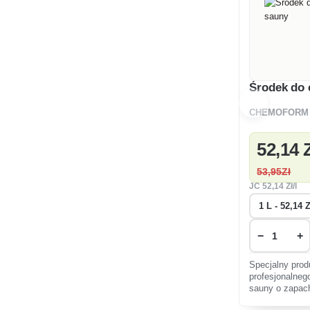
Środek do 
CHEMOFORM
52
,14 
53
,95Zł
JC
52
,14 Zł/l
−
+
Specjalny pro
profesjonalne
sauny o zapach