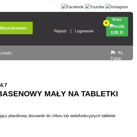
Kosz
0
Wyszukiwanie
Rejestr
Logowanie
0
,00 Zł
ontakt
PL
4.7
BASENOWY MAŁY NA TABLETKI
 plastikowy dozownik do chloru lub wielofunkcyjnych tabletek