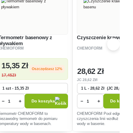
Termometr basenowy z
Czyszczenie krawędzi 
pływakiem
CHEMOFORM
CHEMOFORM
15
,35 Zł
28
,62 Zł
Oszczędzasz 12%
17
,45Zł
JC
28
,62 Zł/l
−
+
−
+
Do koszyka
Do koszyk
Termometr CHEMOFORM to
CHEMOFORM Pool edge cleane
niezawodny termometr do pomiaru
czyszczenia linii wzdłuż powierz
temperatury wody w basenach.
wody w basenie.