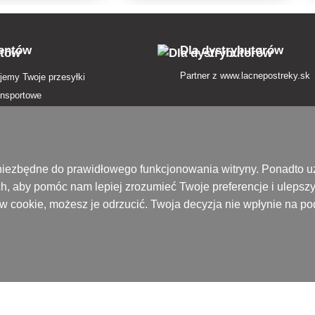
ientów
Dla dystrybutorów
Partner z
www.lacnepostreky.sk
jemy Twoje przesyłki
ansportowe
atności
in
nie od umowy tutaj
są niezbędne do prawidłowego funkcjonowania witryny. Ponadto
h, aby pomóc nam lepiej zrozumieć Twoje preferencje i ulepsz
zenie przesyłki
ików cookie, możesz je odrzucić. Twoja decyzja nie wpłynie na 
 prywatności
ek pojęć
ofercie
ony