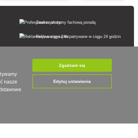
Zawsze służymy fachową poradą
Reklamacje są rozpatrywane w ciągu 24 godzin
85% towarów w magazynie
Dostawa w ciągu 24 godzin od poniedziałku do
Zgadzam się
piątku
 używamy
Edytuj ustawienia
yć nasze
podstawowe