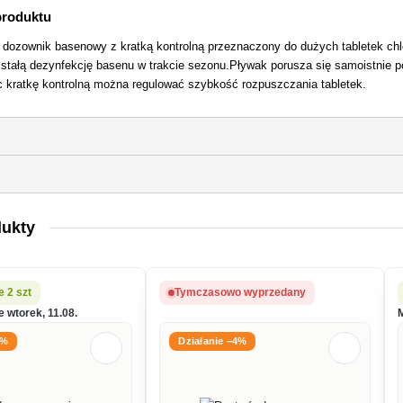
produktu
 dozownik basenowy z kratką kontrolną przeznaczony do dużych tabletek chlo
stałą dezynfekcję basenu w trakcie sezonu.Pływak porusza się samoistnie 
 kratkę kontrolną można regulować szybkość rozpuszczania tabletek.
dukty
 2 szt
Tymczasowo wyprzedany
 wtorek, 11.08.
3%
Działanie −4%