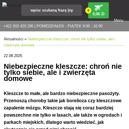
0
0
,00 Zł
Menu
+421 915 420 295 | PONIEDZIAŁEK - PIĄTEK 9:00 - 16:00
Aktualności
»
Niebezpieczne kleszcze: chroń nie tylko siebie, ale i
zwierzęta domowe
22.08.2025
Niebezpieczne kleszcze: chroń nie
tylko siebie, ale i zwierzęta
domowe
Kleszcze to małe, ale bardzo niebezpieczne pasożyty.
Przenoszą choroby takie jak borelioza czy kleszczowe
zapalenie mózgu. Kleszcze stają się coraz bardziej
powszechne nie tylko w lasach, ale także w ogrodach i
parkach miejskich, dlatego warto wiedzieć, jak