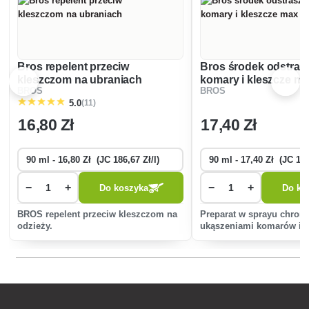
Bros repelent przeciw
Bros środek odstras
kleszczom na ubraniach
komary i kleszcze ma
BROS
BROS
(11)
5.0
16
,80 Zł
17
,40 Zł
−
+
−
+
Do koszyka
Do ko
BROS repelent przeciw kleszczom na
Preparat w sprayu chroni
odzieży.
ukąszeniami komarów i k
plami odzieży, nie natłus