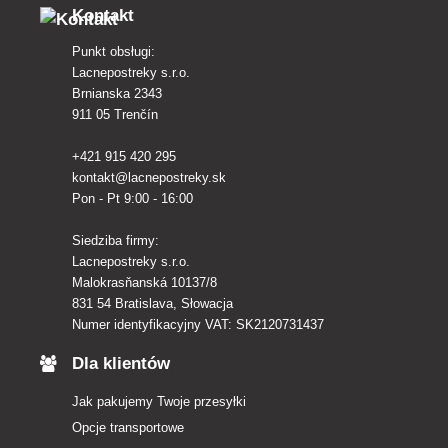
Kontakt
Punkt obsługi:
Lacnepostreky s.r.o.
Brnianska 2343
911 05 Trenčín
+421 915 420 295
kontakt@lacnepostreky.sk
Pon - Pt 9:00 - 16:00
Siedziba firmy:
Lacnepostreky s.r.o.
Malokrasňanská 10137/8
831 54 Bratislava, Słowacja
Numer identyfikacyjny VAT: SK2120731437
Dla klientów
Jak pakujemy Twoje przesyłki
Opcje transportowe