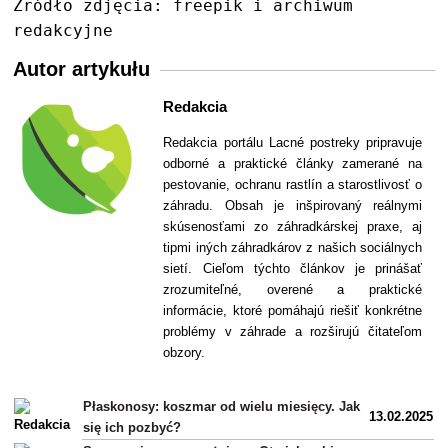
Źródło zdjęcia: freepik i archiwum
redakcyjne
Autor artykułu
Redakcia
Redakcia portálu Lacné postreky pripravuje
odborné a praktické články zamerané na
pestovanie, ochranu rastlín a starostlivosť o
záhradu. Obsah je inšpirovaný reálnymi
skúsenosťami zo záhradkárskej praxe, aj
tipmi iných záhradkárov z našich sociálnych
sietí. Cieľom týchto článkov je prinášať
zrozumiteľné, overené a praktické
informácie, ktoré pomáhajú riešiť konkrétne
problémy v záhrade a rozširujú čitateľom
obzory.
Płaskonosy: koszmar od wielu miesięcy. Jak
13.02.2025
się ich pozbyć?