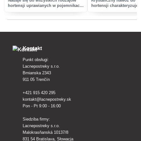
Nadaje się do wszystkich rodzajów
Krystaliczny nawóz do ni
hortensji uprawianych w pojemnikach
hortensji charakteryzuje
i na rabatach.
jakością i najwyższej jak
przetwarzaniem surowcó
Kontakt
Punkt obsługi:
Lacnepostreky s.r.o.
Brnianska 2343
911 05 Trenčín
+421 915 420 295
kontakt@lacnepostreky.sk
Pon - Pt 9:00 - 16:00
Siedziba firmy:
Lacnepostreky s.r.o.
Malokrasňanská 10137/8
831 54 Bratislava, Słowacja