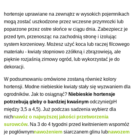
hortensje uprawiane na zewnątrz w wysokich pojemnikach
mogą zostać uszkodzone przez wczesne przymrozki lub
poparzone przez ostre słońce w ciągu dnia. Zabezpiecz je
przed tym, przenosząc na zachodnią stronę i izolując
system korzeniowy. Możesz użyć koca lub raczej filcowego
materiału - kwiaty stopniowo zżółkną i zbrązowieją, ale
pięknie rozjaśnią zimowy ogród, lub wykorzystać je do
dekoracji.
W podsumowaniu omówione zostaną również kolory
hortensji. Modne niebieskie kwiaty stały się wyzwaniem dla
ogrodników. Jak to osiągnąć?
Niebieskie
hortensje
potrzebują gleby o bardziej kwaśnym
odczynie
(pH
między 3,5 a 4,5). Już podczas sadzenia wybierz dla
nich
nawóz o najwyższej jakości przetworzenia
surowców
. Na 3 do 4 tygodni przed kwitnieniem wspomóż
je pogłównym
nawożeniem
siarczanem glinu lub
nawozem