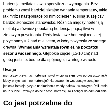
hortensja metlata stawia specyficzne wymagania. Bez
problemu znosi bardziej skrajne wahania temperatury, takie
jak mróz i następujące po nim ocieplenie, silną suszę czy
bardzo słoneczne stanowisko. Różnica między hortensją
metlatą a również popularną hortensją pnącą tkwi w
zimowym przycinaniu. Pędy kwiatowe hortensji metlatej
przycinamy tuż nad miejscem, w którym wyrosły ze starego
drewna.
Wymagania wzrastają również
na
początku
sezonu wiosennego
. Głębokie cięcie (15-10 cm) nad
glebą jest niezbędne dla spójnego, zwartego wzrostu.
Uwaga
nie należy przycinać hortensji nawet w pierwszym roku po posadzeniu.A
kiedy przycinać inne hortensje? Na pewno nie wczesną wiosną lub
jesienią.Istnieje ryzyko uszkodzenia wtedy pąków kwiatowych.Delikatnie
usuń suche i rozmyte dolne części hortensji.To zachęci do odmłodzenia.
Co jest potrzebne do