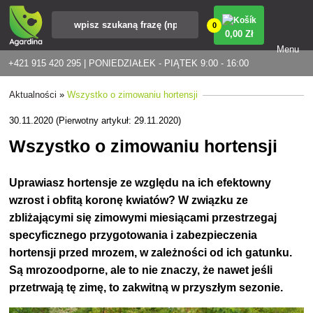
0
0
,00 Zł
Menu
+421 915 420 295 | PONIEDZIAŁEK - PIĄTEK 9:00 - 16:00
Aktualności
»
Wszystko o zimowaniu hortensji
30.11.2020 (Pierwotny artykuł: 29.11.2020)
Wszystko o zimowaniu hortensji
Uprawiasz hortensje ze względu na ich efektowny
wzrost i obfitą koronę kwiatów? W związku ze
zbliżającymi się zimowymi miesiącami przestrzegaj
specyficznego przygotowania i zabezpieczenia
hortensji przed mrozem, w zależności od ich gatunku.
Są mrozoodporne, ale to nie znaczy, że nawet jeśli
przetrwają tę zimę, to zakwitną w przyszłym sezonie.