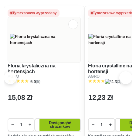
Tymczasowo wyprzedany
Tymczasowo wyprzedan
Floria krystaliczna na
Floria crystalline na 
hortensjach
hortensji
AGRO
AGRO
(5)
(3)
5.0
4.3
15
,08 Zł
12
,23 Zł
Dostępność
Dos
−
+
−
+
strażników
st