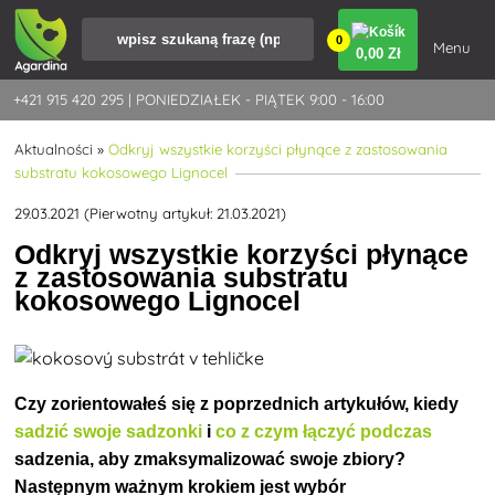
0
Menu
0
,00 Zł
+421 915 420 295 | PONIEDZIAŁEK - PIĄTEK 9:00 - 16:00
Aktualności
»
Odkryj wszystkie korzyści płynące z zastosowania
substratu kokosowego Lignocel
29.03.2021 (Pierwotny artykuł: 21.03.2021)
Odkryj wszystkie korzyści płynące
z zastosowania substratu
kokosowego Lignocel
Czy zorientowałeś się z poprzednich artykułów, kiedy
sadzić swoje sadzonki
i
co z czym łączyć podczas
sadzenia, aby zmaksymalizować swoje zbiory?
Następnym ważnym krokiem jest wybór