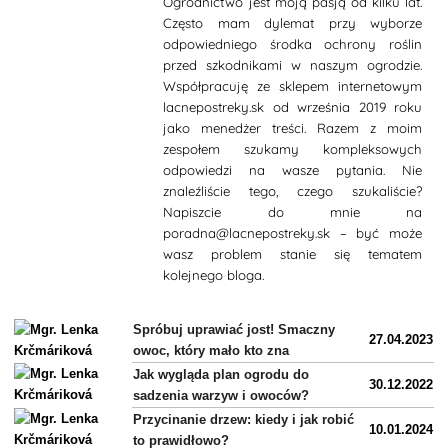
Ogrodnictwo jest moją pasją od kilku lat.
Często mam dylemat przy wyborze
odpowiedniego środka ochrony roślin
przed szkodnikami w naszym ogrodzie.
Współpracuję ze sklepem internetowym
lacnepostreky.sk od września 2019 roku
jako menedżer treści. Razem z moim
zespołem szukamy kompleksowych
odpowiedzi na wasze pytania. Nie
znaleźliście tego, czego szukaliście?
Napiszcie do mnie na
poradna@lacnepostreky.sk – być może
wasz problem stanie się tematem
kolejnego bloga.
Spróbuj uprawiać jost! Smaczny
27.04.2023
owoc, który mało kto zna
Jak wygląda plan ogrodu do
30.12.2022
sadzenia warzyw i owoców?
Przycinanie drzew: kiedy i jak robić
10.01.2024
to prawidłowo?