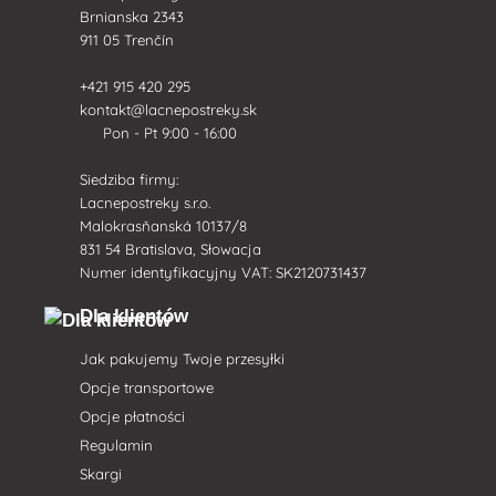
Brnianska 2343
911 05 Trenčín
+421 915 420 295
kontakt@lacnepostreky.sk
Pon - Pt 9:00 - 16:00
Siedziba firmy:
Lacnepostreky s.r.o.
Malokrasňanská 10137/8
831 54 Bratislava, Słowacja
Numer identyfikacyjny VAT: SK2120731437
Dla klientów
Jak pakujemy Twoje przesyłki
Opcje transportowe
Opcje płatności
Regulamin
Skargi