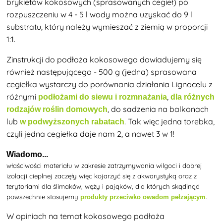
brykietów kokosowych (sprasowanych cegieł) po
rozpuszczeniu w 4 - 5 l wody można uzyskać do 9 l
substratu, który należy wymieszać z ziemią w proporcji
1:1.
Z
instrukcji do podłoża kokosowego
dowiadujemy się
również następującego - 500 g (jedna) sprasowana
cegiełka wystarczy do porównania działania Lignocelu z
różnymi
,
podłożami do siewu i rozmnażania
dla różnych
, do sadzenia na balkonach
rodzajów roślin domowych
lub
. Tak więc jedna torebka,
w podwyższonych rabatach
czyli jedna cegiełka daje nam 2, a nawet 3 w 1!
Wiadomo...
właściwości materiału w zakresie zatrzymywania wilgoci i dobrej
izolacji cieplnej zaczęły więc kojarzyć się z akwarystyką oraz z
terytoriami dla ślimaków, węży i pająków, dla których skądinąd
powszechnie stosujemy
.
produkty przeciwko owadom pełzającym
W
opiniach na temat kokosowego podłoża