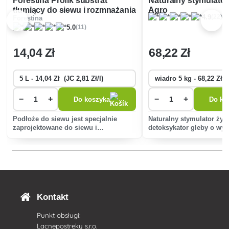
Forestina Profík substrat
Naturalny stymulato
tłumiący do siewu i rozmnażania
Agro
(22)
4.9
Forestina
(11)
5.0
14
,04 Zł
68
,22 Zł
−
+
−
+
Do koszyka
Do ko
Podłoże do siewu jest specjalnie
Naturalny stymulator żyz
zaprojektowane do siewu i
detoksykator gleby o wys
rozmnażania roślin.
zawartości aktywowanyc
humusowych do 62%. 1
naturalnego pochodzenia
żadnych zabiegów chemi
dodatków
Kontakt
Punkt obsługi:
Lacnepostreky s.r.o.