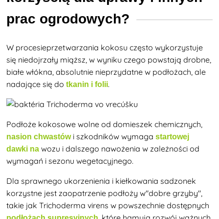
prac ogrodowych?
W procesie
przetwarzania kokosu często wykorzystuje
się niedojrzały miąższ, w wyniku czego powstają drobne,
białe włókna, absolutnie nieprzydatne w podłożach, ale
nadające się do
.
tkanin i folii
Podłoże kokosowe wolne od domieszek chemicznych,
i szkodników wymaga
nasion chwastów
startowej
wozu i dalszego nawożenia w zależności od
dawki na
wymagań i sezonu wegetacyjnego.
Dla sprawnego ukorzenienia i kiełkowania sadzonek
korzystne jest zaopatrzenie podłoży
w
"dobre grzyby",
takie jak
Trichoderma virens w powszechnie dostępnych
, które hamują rozwój ważnych
podłożach supresyjnych