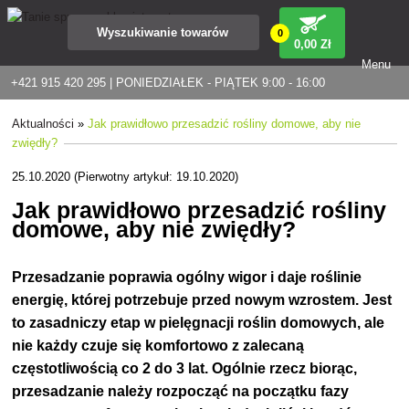
0
0
,00 Zł
Menu
+421 915 420 295 | PONIEDZIAŁEK - PIĄTEK 9:00 - 16:00
Aktualności
»
Jak prawidłowo przesadzić rośliny domowe, aby nie
zwiędły?
25.10.2020 (Pierwotny artykuł: 19.10.2020)
Jak prawidłowo przesadzić rośliny
domowe, aby nie zwiędły?
Przesadzanie poprawia ogólny wigor i daje roślinie
energię, której potrzebuje przed nowym wzrostem. Jest
to zasadniczy etap w pielęgnacji roślin domowych, ale
nie każdy czuje się komfortowo z zalecaną
częstotliwością co 2 do 3 lat. Ogólnie rzecz biorąc,
przesadzanie należy rozpocząć na początku fazy