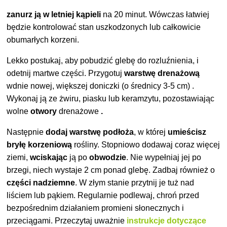
zanurz ją w letniej kąpieli
na 20 minut. Wówczas łatwiej
będzie kontrolować stan uszkodzonych lub całkowicie
obumarłych korzeni.
Lekko postukaj, aby pobudzić glebę do rozluźnienia, i
odetnij martwe części. Przygotuj
warstwę drenażową
w
dnie nowej, większej doniczki (o średnicy 3-5 cm)
.
Wykonaj ją ze żwiru, piasku lub keramzytu, pozostawiając
wolne
otwory
drenażowe
.
Następnie
dodaj warstwę podłoża
, w której
umieścisz
bryłę korzeniową
rośliny. Stopniowo dodawaj coraz więcej
ziemi,
wciskając
ją po
obwodzie
. Nie wypełniaj jej po
brzegi, niech wystaje 2 cm ponad glebę. Zadbaj również o
części nadziemne
. W złym stanie przytnij je tuż nad
liściem lub pąkiem. Regularnie podlewaj, chroń przed
bezpośrednim działaniem promieni słonecznych i
przeciągami. Przeczytaj uważnie
instrukcje dotyczące