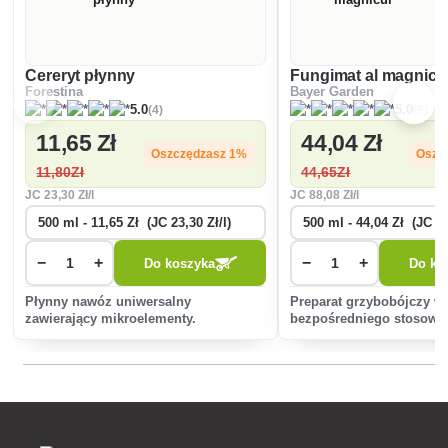
Cereryt płynny
Fungimat al magnicu
Forestina
Bayer Garden
(4)
(9)
5.0
5.0
11
,65 Zł
44
,04 Zł
Oszczędzasz 1%
Oszc
11
,80Zł
44
,65Zł
JC
23
,30 Zł/l
JC
88
,08 Zł/l
−
+
−
+
Do koszyka
Do ko
Płynny nawóz uniwersalny
Preparat grzybobójczy w
zawierający mikroelementy.
bezpośredniego stosowan
płynu do stosowania bez
rozcieńczania (gotowy do
przeznaczony do ochrony 
ozdobnych i domowych p