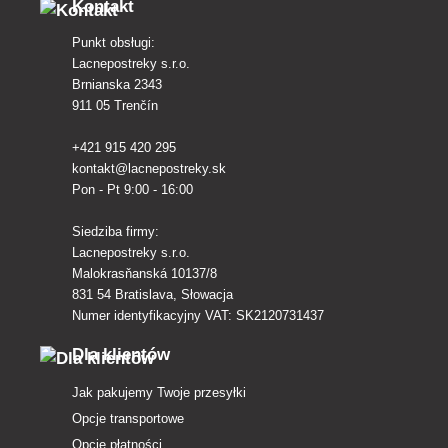
Kontakt
Punkt obsługi:
Lacnepostreky s.r.o.
Brnianska 2343
911 05 Trenčín
+421 915 420 295
kontakt@lacnepostreky.sk
Pon - Pt 9:00 - 16:00
Siedziba firmy:
Lacnepostreky s.r.o.
Malokrasňanská 10137/8
831 54 Bratislava, Słowacja
Numer identyfikacyjny VAT: SK2120731437
Dla klientów
Jak pakujemy Twoje przesyłki
Opcje transportowe
Opcje płatności