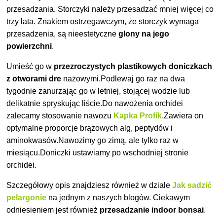
przesadzania. Storczyki należy przesadzać mniej więcej co
trzy lata. Znakiem ostrzegawczym, że storczyk wymaga
przesadzenia, są nieestetyczne
glony na jego
powierzchni
.
Umieść go w
przezroczystych plastikowych doniczkach
z otworami dre
nażowymi.Podlewaj go raz na dwa
tygodnie zanurzając go w letniej, stojącej wodzie lub
delikatnie spryskując liście.Do nawożenia orchidei
zalecamy stosowanie nawozu
Kapka Profík
.Zawiera on
optymalne proporcje brązowych alg, peptydów i
aminokwasów.Nawozimy go zimą, ale tylko raz w
miesiącu.Doniczki ustawiamy po wschodniej stronie
orchidei.
Szczegółowy opis znajdziesz również w dziale
Jak sadzić
pelargonie
na jednym z naszych blogów. Ciekawym
odniesieniem jest również
przesadzanie indoor bonsai
.