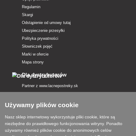
Regulamin
Skargi
Odstąpienie od umowy tutaj
Ubezpieczenie przesyłki
Polityka prywatności
Słowniczek pojęć
Marki w ofercie
Mapa strony
Dla dystrybutorów
Partner z
www.lacnepostreky.sk
Używamy plików cookie
Nasz sklep internetowy wykorzystuje pliki cookie, które są
Zawsze służymy fachową poradą
niezbędne do prawidłowego funkcjonowania witryny. Ponadto
używamy również plików cookie do anonimowych celów
Reklamacje są rozpatrywane w ciągu 24 godzin