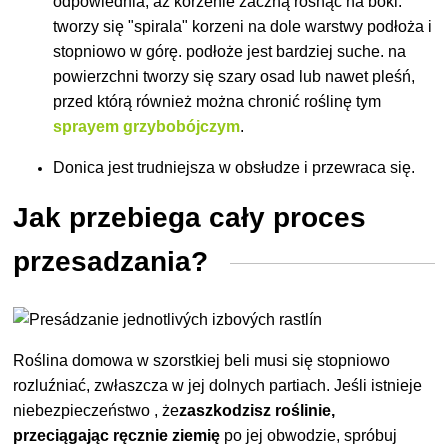
odpowiednia, aż korzenie zaczną rosnąć na boki.
tworzy się "spirala" korzeni na dole warstwy podłoża i
stopniowo w górę. podłoże jest bardziej suche. na
powierzchni tworzy się szary osad lub nawet pleśń,
przed którą również można chronić roślinę tym
sprayem grzybobójczym
.
Donica jest trudniejsza w obsłudze i przewraca się.
Jak przebiega cały proces
przesadzania?
Roślina domowa w szorstkiej beli musi się stopniowo
rozluźniać, zwłaszcza w jej dolnych partiach. Jeśli istnieje
niebezpieczeństwo
, że
zaszkodzisz roślinie,
przeciągając ręcznie ziemię
po jej obwodzie, spróbuj