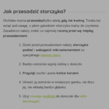
Jak przesadzić storczyka?
przesadzać
gdy nie kwitną.
Orchidee można
tylko
wtedy,
Trzeba też
wziąć pod uwagę, z jakim gatunkiem storczyka mamy do czynienia.
roczną przerwę
między
Zasadniczo należy zrobić co najmniej
przesadzeniami
.
storczyka
Dzień przed przesadzeniem należy
podlać
wzbogacić mikroelementami
i
ze
nawozu agro
specjalnego
.
Bardzo ostrożnie wyjmij roślinę z doniczki.
Przyciąć
końce korzeni
suche i puste
.
Umieść ją ostrożnie w
mniejszym garnku, nie tłocz
jej, nie wkładaj bardzo głęboko.
nowego
podłoża
roślin
Użyj
do doniczek dla
domowych
.