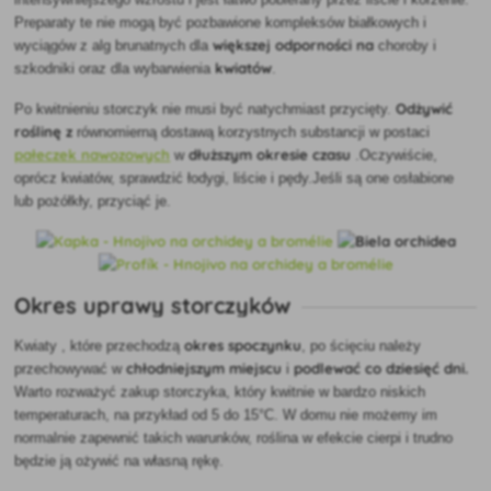
Preparaty te nie mogą być pozbawione kompleksów białkowych i
większej odporności na
wyciągów z alg brunatnych dla
choroby i
kwiatów
szkodniki oraz dla wybarwienia
.
Odżywić
Po kwitnieniu storczyk
nie musi być natychmiast przycięty.
roślinę z
równomierną dostawą korzystnych substancji w postaci
pałeczek nawozowych
dłuższym okresie czasu
w
.Oczywiście,
oprócz kwiatów, sprawdzić łodygi, liście i pędy.Jeśli są one osłabione
lub pożółkły, przyciąć je.
Okres uprawy storczyków
okres spoczynku
Kwiaty
, które przechodzą
, po ścięciu należy
chłodniejszym miejscu
podlewać co dziesięć dni.
przechowywać w
i
Warto rozważyć zakup storczyka, który kwitnie w bardzo niskich
temperaturach, na przykład od 5 do 15°C. W domu nie możemy im
normalnie zapewnić takich warunków, roślina w efekcie cierpi i trudno
będzie ją ożywić na własną rękę.