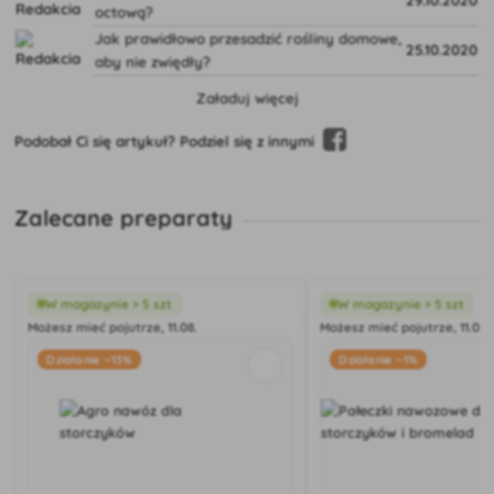
29.10.2020
octową?
Jak prawidłowo przesadzić rośliny domowe,
25.10.2020
aby nie zwiędły?
Załaduj więcej
Podobał Ci się artykuł? Podziel się z innymi
Zalecane preparaty
W magazynie > 5 szt
W magazynie > 5 szt
Możesz mieć pojutrze, 11.08.
Możesz mieć pojutrze, 11.08.
Działanie −13%
Działanie −1%