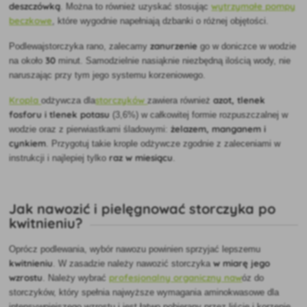
deszczówką
wytrzymałe pompy
. Można to również uzyskać stosując
beczkowe
, które wygodnie napełniają dzbanki o różnej objętości.
zanurzenie
Podlewaj
storczyka
rano, zalecamy
go w doniczce w wodzie
30
na około
minut. Samodzielnie nasiąknie niezbędną ilością wody, nie
naruszając przy tym jego systemu korzeniowego.
Kropla
storczyków
azot, tlenek
odżywcza
dla
zawiera również
fosforu i tlenek potasu
(3,6%) w całkowitej formie rozpuszczalnej w
żelazem, manganem i
wodzie oraz z pierwiastkami śladowymi:
cynkiem
. Przygotuj takie krople odżywcze zgodnie z zaleceniami w
raz w miesiącu
instrukcji i najlepiej tylko
.
Jak nawozić i pielęgnować storczyka po
kwitnieniu?
Oprócz podlewania,
wybór nawozu powinien sprzyjać lepszemu
kwitnieniu
w miarę jego
. W zasadzie należy nawozić storczyka
wzrostu
profesjonalny organiczny naw
. Należy wybrać
óz do
storczyków, który spełnia najwyższe wymagania aminokwasowe dla
intensywniejszego wzrostu i jest łatwo pobierany przez liście i korzenie.