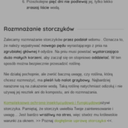
pięć dni nie podlewaj
Przez
kolejne
jej, tylko lekko
zraszaj
liście
wodą.
Rozmnażanie storczyków
przez podział
Zalecamy
rozmnażanie storczyków
w
domu
. Oznacza to,
nowego pędu
że należy wypatrywać
wyrastającego z pnia na
zgrubiałej głównej ł
wystarczająco
odydze. Na pniu musi powstać
dużo małych korzeni
oddzielać
, aby zaczął się on stopniowo
. W ten
sposób można bezpiecznie przesadzić roślinę.
Nie działaj pochopnie, ale
zwróć baczną uwagę, czy roślina, którą
pleśń lub nalot grzybowy
chcesz rozmnożyć, ma
. Najbardziej
narażone są na zakażenie wodą. Taką roślinę natychmiast odizoluj i nie
używaj jej resztek ani do kompostu, ani do rozmnażania.
Kompleksowa ochrona insektycydowa i fungicydowa
ożywi
storczyka. Pamiętaj, że storczyk uwielbia Twoje zainteresowanie i
wrażliwy na stres
uwagę... Jest bardzo
, więc stwórz mu królewskie
dogłębnie uprawę storczyka
warunki za oknem. >> Poznaj
<<.