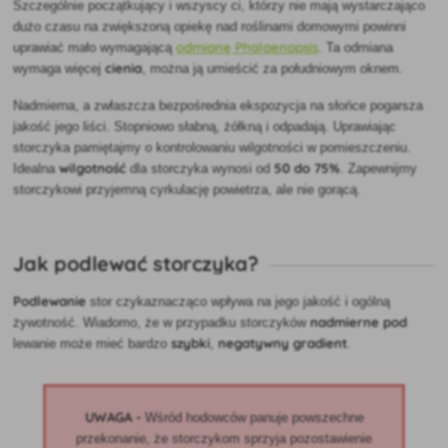
Szczególnie początkujący i wszyscy ci, którzy nie mają wystarczająco
dużo czasu na zwiększoną opiekę nad roślinami domowymi powinni
odmianę Phalaenopsis
uprawiać mało wymagającą
. Ta odmiana
cienia
wymaga więcej
, można ją umieścić za południowym oknem.
Nadmierna, a zwłaszcza bezpośrednia ekspozycja na słońce pogarsza
jakość jego liści. Stopniowo słabną, żółkną i odpadają. Uprawiając
storczyka pamiętajmy o
kontrolowaniu wilgotności w pomieszczeniu.
wilgotność
50 do 75%
Idealna
dla storczyka wynosi od
. Zapewnijmy
storczykowi przyjemną cyrkulację powietrza, ale nie gorącą.
Jak podlewać storczyka?
Podlewanie
stor
czyka
znacząco wpływa na jego jakość i ogólną
nadmierne pod
żywotność. Wiadomo, że w przypadku storczyków
szybki
negatywny gradient
lewanie może mieć bardzo
,
.
UWAGA -
Wśród hodowców panuje powszechne
przekonanie, że storczykom sprzyja pozostawienie