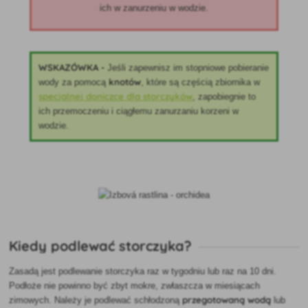
ich w zanurzeniu w wodzie.
WSKAZÓWKA -
Jeśli zapewnisz im stopniowe pobieranie
knotów
wody za pomocą
, które są częścią zbiornika w
specjalnej doniczce dla storczyków
, zapobiegnie to
ich przemoczeniu i ciągłemu zanurzaniu korzeni w
wodzie.
Kiedy podlewać storczyka?
Zasadą jest
podlewanie storczyka raz w tygodniu lub raz na 10 dni.
Podłoże nie powinno być zbyt mokre, zwłaszcza w miesiącach
przegotowaną wodą
zimowych. Należy je podlewać schłodzoną
lub