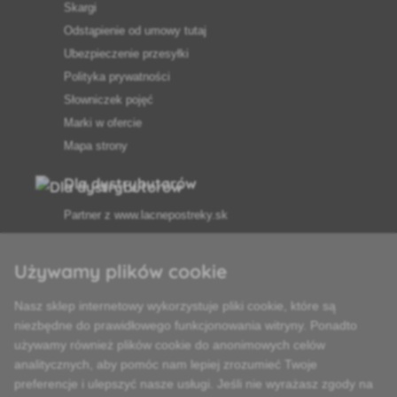
Skargi
Odstąpienie od umowy tutaj
Ubezpieczenie przesyłki
Polityka prywatności
Słowniczek pojęć
Marki w ofercie
Mapa strony
Dla dystrybutorów
Partner z
www.lacnepostreky.sk
Używamy plików cookie
Nasz sklep internetowy wykorzystuje pliki cookie, które są
Zawsze służymy fachową poradą
niezbędne do prawidłowego funkcjonowania witryny. Ponadto
używamy również plików cookie do anonimowych celów
Reklamacje są rozpatrywane w ciągu 24 godzin
analitycznych, aby pomóc nam lepiej zrozumieć Twoje
preferencje i ulepszyć nasze usługi. Jeśli nie wyrażasz zgody na
85% towarów w magazynie