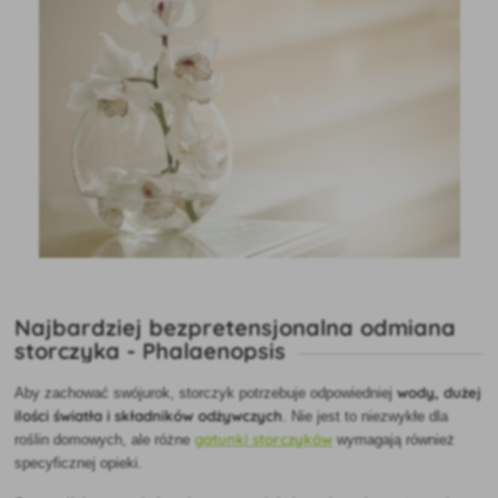
Najbardziej bezpretensjonalna odmiana
storczyka - Phalaenopsis
wody, dużej
Aby zachować swój
urok, storczyk potrzebuje
odpowiedniej
ilości światła i składników odżywczych
. Nie jest to niezwykłe dla
gatunki storczyków
roślin domowych, ale różne
wymagają również
specyficznej opieki.