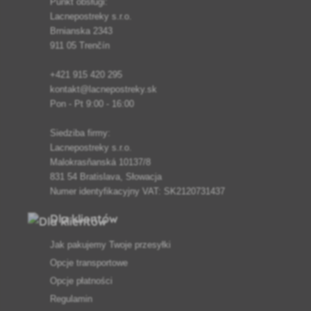
Punkt obsługi:
Lacnepostreky s.r.o.
Brnianska 2343
911 05 Trenčín
+421 915 420 295
kontakt@lacnepostreky.sk
Pon - Pt 9:00 - 16:00
Siedziba firmy:
Lacnepostreky s.r.o.
Malokrasňanská 10137/8
831 54 Bratislava, Słowacja
Numer identyfikacyjny VAT: SK2120731437
Dla klientów
Jak pakujemy Twoje przesyłki
Opcje transportowe
Opcje płatności
Regulamin