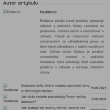
Autor artykułu
Redakcia
Redakcia portálu Lacné postreky pripravuje
odborné a praktické články zamerané na
pestovanie, ochranu rastlín a starostlivosť o
záhradu. Obsah je inšpirovaný reálnymi
skúsenosťami zo záhradkárskej praxe, aj
tipmi iných záhradkárov z našich sociálnych
sietí. Cieľom týchto článkov je prinášať
zrozumiteľné, overené a praktické
informácie, ktoré pomáhajú riešiť konkrétne
problémy v záhrade a rozširujú čitateľom
obzory.
Smaczne zioła, które możesz uprawiać zimą
19.01.2023
w domowym zaciszu
Jak dużo światła potrzebują Twoje rośliny
17.03.2021
domowe?
Jak pozbyć się muchy winnej, zwanej też