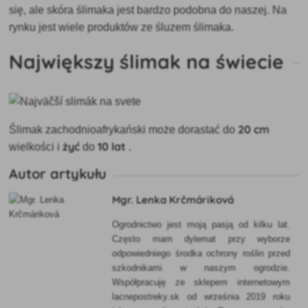
się, ale skóra ślimaka jest bardzo podobna do naszej. Na
rynku jest wiele produktów ze śluzem ślimaka.
Największy ślimak na świecie
20 cm
Ślimak zachodnioafrykański może dorastać do
żyć
10 lat
wielkości i
do
.
Autor artykułu
Mgr. Lenka Krčmáriková
Ogrodnictwo jest moją pasją od kilku lat.
Często mam dylemat przy wyborze
odpowiedniego środka ochrony roślin przed
szkodnikami w naszym ogrodzie.
Współpracuję ze sklepem internetowym
lacnepostreky.sk od września 2019 roku