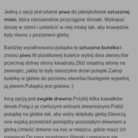
piwa
sztucznej
Jedną z opcji jest wlanie
do jakiejkolwiek
miski
, która niezawodnie przyciągnie ślimaki. Wykopać
dziurę w ziemi i umieścić w niej miskę tak, aby krawędzie
były równo z poziomem gleby.
sztuczna butelka i
Bardziej wyrafinowana pułapka to
piwo
znowu
.W plastikowej butelce wytnij dwa otwory.Nie
przecinaj dolnej strony kwadratu.Złóż ostatnią stronę na
zewnątrz, jakby to były starożytne drzwi pułapki.Zakop
butelkę w glebie do poziomu otworów.Następnie wypełnij
ją piwem.Pułapka jest gotowa :)
zwykłe drewno
Inną opcją jest
.Przybij kilka kawałków
desek.Połącz je cieńszymi wiórami drewnianymi.Połóż
pułapkę na glebie tak, aby wióry dotykały gleby.Stworzą
one wąską przestrzeń pomiędzy pozostałym drewnem a
glebą.Umieść drewno na noc w miejscu, gdzie masz ich
najwięcej.Do rana znajdziesz ślimaki czepiające się