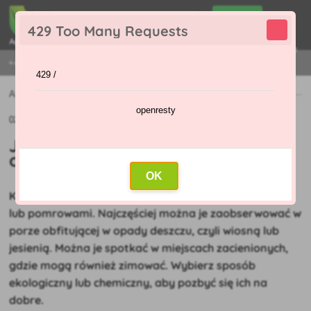
0
429 Too Many Requests
0
,00 Zł
Menu
+421 915 420 295 | PONIEDZIAŁEK - PIĄTEK 9:00 - 16:00
429 /
Aktualności
»
Jak pozbyć się ślimaków w ogrodzie?
openresty
02.09.2021 (Pierwotny artykuł: 20.08.2021)
Jak pozbyć się ślimaków w
ogrodzie?
OK
Każdy ogrodnik spotkał się w ogrodzie ze ślimakami
lub pomrowami. Najczęściej można je zaobserwować w
porze obfitującej w opady deszczu, czyli wiosną lub
jesienią. Można je spotkać w miejscach zacienionych,
gdzie mogą również zimować. Wybierz sposób
ekologiczny lub chemiczny, aby pozbyć się ich na
dobre.