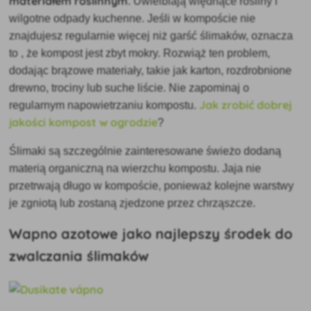
materiałem roślinnym
. Uwielbiają więdnące rośliny i
wilgotne odpady kuchenne. Jeśli w kompoście nie
znajdujesz regularnie więcej niż garść ślimaków, oznacza
to
, że kompost jest zbyt mokry. Rozwiąż ten problem,
dodając brązowe materiały, takie jak karton, rozdrobnione
drewno, trociny lub suche liście. Nie zapominaj o
Jak zrobić dobrej
regularnym napowietrzaniu kompostu.
jakości kompost w ogrodzie
?
Ślimaki są szczególnie zainteresowane świeżo dodaną
materią organiczną na wierzchu kompostu. Jaja nie
przetrwają długo w kompoście, ponieważ kolejne warstwy
je zgniotą lub zostaną zjedzone przez chrząszcze.
Wapno azotowe jako najlepszy środek do
zwalczania ślimaków