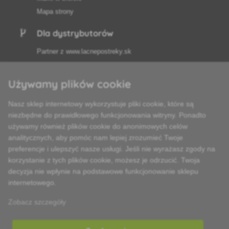
Mapa strony
Dla dystrybutorów
Partner z
www.lacnepostreky.sk
Używamy plików cookie
Nasz sklep internetowy wykorzystuje pliki cookie, które są
Zawsze służymy fachową poradą
niezbędne do prawidłowego funkcjonowania witryny. Ponadto
używamy również plików cookie do anonimowych celów
Reklamacje są rozpatrywane w ciągu 24 godzin
analitycznych, aby pomóc nam lepiej zrozumieć Twoje
preferencje i ulepszyć nasze usługi. Jeśli nie wyrażasz zgody na
85% towarów w magazynie
korzystanie z tych plików cookie, możesz je odrzucić. Twoja
decyzja nie wpłynie na podstawowe funkcjonowanie sklepu
Dostawa w ciągu 24 godzin od poniedziałku do piątku
internetowego.
Zobacz szczegóły