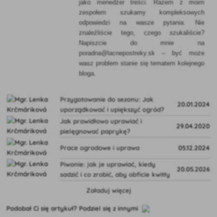
jako menedżer treści. Razem z moim
zespołem szukamy kompleksowych
odpowiedzi na wasze pytania. Nie
znaleźliście tego, czego szukaliście?
Napiszcie do mnie na
poradna@lacnepostreky.sk – być może
wasz problem stanie się tematem kolejnego
bloga.
Przygotowanie do sezonu: Jak
20.01.2024
uporządkować i upiększyć ogród?
Jak prawidłowo uprawiać i
29.04.2020
pielęgnować paprykę?
Prace ogrodowe i uprawa
05.12.2024
Piwonie: jak je uprawiać, kiedy
20.05.2026
sadzić i co zrobić, aby obficie kwitły
Załaduj więcej
Podobał Ci się artykuł? Podziel się z innymi