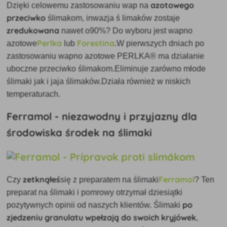
azotowego
Dzięki celowemu zastosowaniu wap
na
przeciwko
ślimakom
, inwazja ś
limaków zostaje
zredukowana
nawet o
90%? Do wyboru
jest wapno
Perlka
Forestina
azotowe
lub
.W pierwszych dniach po
zastosowaniu wapno azotowe PERLKA® ma działanie
uboczne przeciwko ślimakom.Eliminuje zarówno młode
ślimaki jak i jaja ślimaków.Działa również w niskich
temperaturach.
Ferramol - niezawodny i przyjazny dla
środowiska środek na ślimaki
zetknąłeś
Ferramol
Czy
się
z preparatem na ślimaki
? Ten
preparat na ślimaki i pomrowy otrzymał dziesiątki
po
pozytywnych opinii od naszych klientów. Ślimaki
zjedzeniu granulatu wpełzają do swoich kryjówek
,