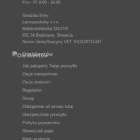
Pon - Pt 9:00 - 16:00
Siedziba firmy:
Lacnepostreky s.r.o.
Malokrasňanská 10137/8
831 54 Bratislava, Słowacja
Numer identyfikacyjny VAT: SK2120731437
Dla klientów
Jak pakujemy Twoje przesyłki
Opcje transportowe
Opcje płatności
Regulamin
Skargi
Odstąpienie od umowy tutaj
Ubezpieczenie przesyłki
Polityka prywatności
Słowniczek pojęć
Marki w ofercie