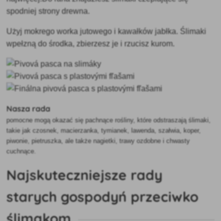
spodniej strony drewna.
Użyj mokrego worka jutowego i kawałków jabłka. Ślimaki
wpełzną do środka, zbierzesz je i rzucisz kurom.
Nasza rada
pomocne mogą okazać się pachnące rośliny, które odstraszają ślimaki,
takie jak czosnek, macierzanka, tymianek, lawenda, szałwia, koper,
piwonie, pietruszka, ale także nagietki, trawy ozdobne i chwasty
cuchnące.
Najskuteczniejsze rady
starych gospodyń przeciwko
ślimakom