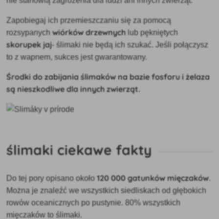
nie stanowią zagrożenia dla ludzi ani innych zwierząt.
Zapobiegaj ich przemieszczaniu się za pomocą
wiórków drzewnych
rozsypanych
lub pękniętych
skorupek jaj
- ślimaki nie będą ich szukać. Jeśli połączysz
to z wapnem, sukces jest gwarantowany.
Środki do zabijania ślimaków na bazie fosforu i żelaza
są nieszkodliwe dla innych zwierząt.
ślimaki ciekawe fakty
120 000 gatunków mięczaków
Do tej pory opisano około
.
Można je znaleźć we wszystkich siedliskach od głębokich
rowów oceanicznych po pustynie. 80% wszystkich
mięczaków to ślimaki.