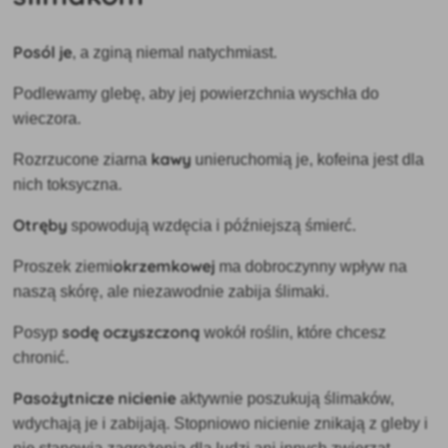
Posól
je
, a zginą niemal natychmiast.
Podlewamy glebę, aby jej powierzchnia wyschła do
wieczora.
kawy
Rozrzucone ziarna
unieruchomią je, kofeina jest dla
nich toksyczna.
Otręby
spowodują wzdęcia i późniejszą śmierć.
okrzemkowej
Proszek ziemi
ma dobroczynny wpływ na
naszą skórę, ale niezawodnie zabija ślimaki.
sodę oczyszczoną
Posyp
wokół roślin, które chcesz
chronić.
Pasożytnicze nicienie
aktywnie poszukują ślimaków,
wdychają je i zabijają. Stopniowo nicienie znikają z gleby i