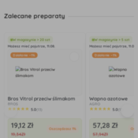
Zalecane preparaty
W magazynie > 20 szt
W magazynie > 5 szt
Możesz mieć pojutrze, 11.08.
Możesz mieć pojutrze, 11.08.
Działanie −1%
Działanie −1%
Bros Vitrol przeciw ślimakom
Wapno azotowe
BROS
AGRO
5.0
5.0
(13)
(11)
19
,12 Zł
57
,28 Zł
Oszczędzasz 1%
Osz
19
,34Zł
57
,94Zł