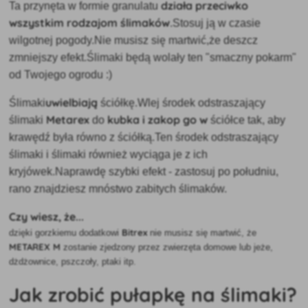
działa przeciwko
Ta przynęta w formie granulatu
wszystkim rodzajom ślimaków
.Stosuj ją w czasie
wilgotnej pogody.Nie musisz się martwić,że deszcz
zmniejszy efekt.Ślimaki będą wolały ten "smaczny pokarm"
od Twojego ogrodu :)
uwielbiają
Ślimaki
ściółkę.Wlej środek odstraszający
Metarex
kubka i zakop go w
ślimaki
do
ściółce tak, aby
krawędź była równo z ściółką.Ten środek odstraszający
ślimaki i ślimaki również wyciąga je z ich
kryjówek.Naprawdę szybki efekt - zastosuj po południu,
rano znajdziesz mnóstwo zabitych ślimaków.
Czy wiesz, że...
Bitrex
dzięki gorzkiemu dodatkowi
nie musisz się martwić, że
METAREX M
zostanie zjedzony przez zwierzęta domowe lub jeże,
dżdżownice, pszczoły, ptaki itp.
Jak zrobić pułapkę na ślimaki?