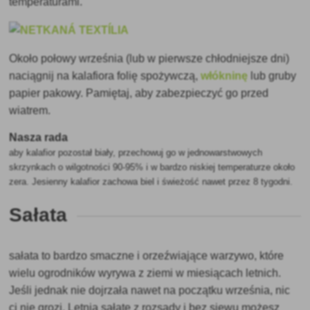
temperaturami.
Około połowy września (lub w pierwsze chłodniejsze dni)
naciągnij na kalafiora folię spożywczą,
włókninę
lub gruby
papier pakowy. Pamiętaj, aby zabezpieczyć go przed
wiatrem.
Nasza rada
aby kalafior pozostał biały, przechowuj go w jednowarstwowych
skrzynkach o wilgotności 90-95% i w bardzo niskiej temperaturze około
zera. Jesienny kalafior zachowa biel i świeżość nawet przez 8 tygodni.
Sałata
sałata to bardzo smaczne i orzeźwiające warzywo, które
wielu ogrodników wyrywa z ziemi w miesiącach letnich.
Jeśli jednak nie dojrzała nawet na początku września, nic
ci nie grozi. Letnią sałatę z rozsady i bez siewu możesz