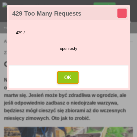
0
429 Too Many Requests
0
,00 Zł
Menu
+421 915 420 295 | PONIEDZIAŁEK - PIĄTEK 9:00 - 16:00
429 /
Aktualności
»
Co zrobić jesienią z warzywami?
openresty
27.09.2021 (Pierwotny artykuł: 20.09.2021)
Co zrobić jesienią z warzywami?
OK
Nadeszły pierwsze chłodne dni września, ale w Twoim
ogrodzie nadal znajdują się niedojrzałe warzywa? Nie
martw się. Jesień może być zdradliwa w ogrodzie, ale
jeśli odpowiednio zadbasz o niedojrzałe warzywa,
będziesz mógł cieszyć się zbiorami aż do wczesnych
miesięcy zimowych. Oto jak to zrobić.