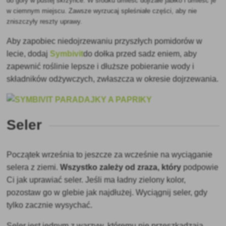
do góry w pustej skrzynce. W środku umieść dojrzałe jabłko i umieść je
w ciemnym miejscu. Zawsze wyrzucaj spleśniałe części, aby nie
zniszczyły reszty uprawy.
Aby zapobiec niedojrzewaniu przyszłych pomidorów w
lecie, dodaj
Symbivit
do dołka przed sadz
eniem, aby
zapewnić roślinie lepsze i dłuższe pobieranie wody i
składników odżywczych, zwłaszcza w okresie dojrzewania.
Seler
Początek września to jeszcze za wcześnie na wyciąganie
selera z ziemi.
Wszystko zależy od zraza, który
podpowie
Ci jak uprawiać seler. Jeśli ma ładny zielony kolor,
pozostaw go w glebie jak najdłużej. Wyciągnij seler, gdy
tylko zacznie wysychać.
Seler jest jednym z warzyw, któremu nie przeszkadzają