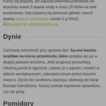
Kieruj się pogodą, ale kapusta pekińska potrzebuje we
wrześniu nawet 3 dawek wody w ilości 20 litrów na metr
kwadratowy. Gdy pojawią się pierwsze główki, nawoź
dawką
nawozu azotowego
(około 5 g N/m2).
Dynie
Zachowaj ostrożność przy uprawie dyń.
Są one bardzo
wrażliwe na nocne przymrozki, które
spotyka się już w
drugiej połowie września. Jeśli prognozy przewidują
chłodną jesień w ogrodzie, zabierz je z ogrodu i umieść w
dobrze wentylowanym, zabezpieczonym przed mrozem
miejscu. Dynie bez problemu dojrzeją i dotrwają do świąt
Bożego Narodzenia. Należy jednak regularnie sprawdzać,
czy nie gniją.
Pomidory