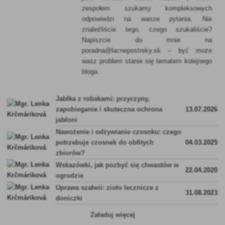
zespołem szukamy kompleksowych
odpowiedzi na wasze pytania. Nie
znaleźliście tego, czego szukaliście?
Napiszcie do mnie na
poradna@lacnepostreky.sk – być może
wasz problem stanie się tematem kolejnego
bloga.
Jabłka z robakami: przyczyny,
zapobieganie i skuteczna ochrona
13.07.2026
jabłoni
Nawożenie i odżywianie czosnku: czego
potrzebuje czosnek do obfitych
04.03.2025
zbiorów?
Wskazówki, jak pozbyć się chwastów w
22.04.2020
ogrodzie
Uprawa szałwii: zioło lecznicze z
31.08.2023
doniczki
Załaduj więcej