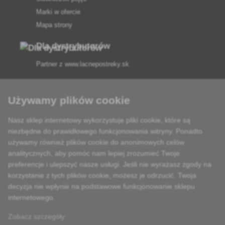
Marki w ofercie
Mapa strony
Dla dystrybutorów
Partner z
www.lacnepostreky.sk
Używamy plików cookie
Nasz sklep internetowy wykorzystuje pliki cookie, które są
Zawsze służymy fachową poradą
niezbędne do prawidłowego funkcjonowania witryny. Ponadto
używamy również plików cookie do anonimowych celów
Reklamacje są rozpatrywane w ciągu 24 godzin
analitycznych, aby pomóc nam lepiej zrozumieć Twoje
preferencje i ulepszyć nasze usługi. Jeśli nie wyrażasz zgody na
85% towarów w magazynie
korzystanie z tych plików cookie, możesz je odrzucić. Twoja
decyzja nie wpłynie na podstawowe funkcjonowanie sklepu
Dostawa w ciągu 24 godzin od poniedziałku do piątku
internetowego.
Zobacz szczegóły