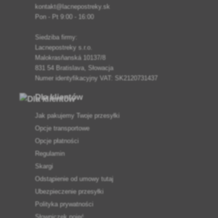
kontakt@lacnepostreky.sk
Pon - Pt 9:00 - 16:00
Siedziba firmy:
Lacnepostreky s.r.o.
Malokrasňanská 10137/8
831 54 Bratislava, Słowacja
Numer identyfikacyjny VAT: SK2120731437
Dla klientów
Jak pakujemy Twoje przesyłki
Opcje transportowe
Opcje płatności
Regulamin
Skargi
Odstąpienie od umowy tutaj
Ubezpieczenie przesyłki
Polityka prywatności
Słowniczek pojęć