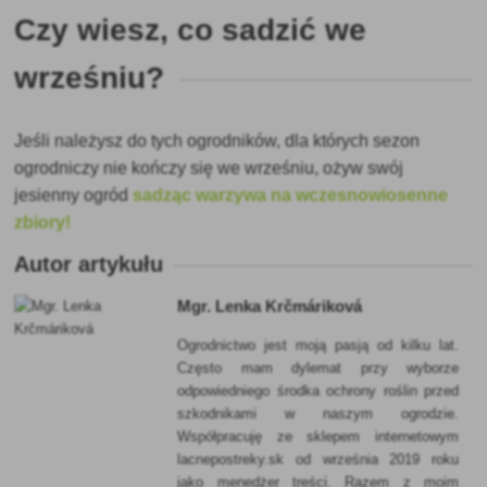
Czy wiesz, co sadzić we
wrześniu?
Jeśli należysz do tych ogrodników, dla których sezon
ogrodniczy nie kończy się we wrześniu, ożyw swój
jesienny ogród
sadząc warzywa na wczesnowiosenne
zbiory!
Autor artykułu
Mgr. Lenka Krčmáriková
Ogrodnictwo jest moją pasją od kilku lat.
Często mam dylemat przy wyborze
odpowiedniego środka ochrony roślin przed
szkodnikami w naszym ogrodzie.
Współpracuję ze sklepem internetowym
lacnepostreky.sk od września 2019 roku
jako menedżer treści. Razem z moim