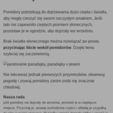
Pomidory potrzebują do dojrzewania dużo ciepła i światła,
aby mogły cieszyć się swoim soczystym smakiem. Jeśli
lato nie zapewniło ciepłych promieni słonecznych,
pozostaw je w ogrodzie, aby dojrzały we wrześniu.
Brak światła słonecznego można rozwiązać po prostu
przycinając liście wokół pomidorów
. Dzięki temu
szybciej się zaczerwienią.
Nie lekceważ jednak pierwszych przymrozków, obserwuj
pogodę i zrywaj pomidory zanim zrobi się znacznie
chłodniej.
Nasza rada
jeśli pomidory nie dojrzały do września, przenieś je w cieplejsze
miejsce. Przycinaj je, usuwaj uszkodzone części i układaj je szypułką