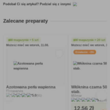
Podobał Ci się artykuł? Podziel się z innymi
Zalecane preparaty
W magazynie > 5 szt
W magazynie > 20 szt
Możesz mieć we wtorek, 11.08.
Możesz mieć we wtorek, 11.
Działanie −3%
Azotowana perła wapienna
Włóknina czarna 50 
Floraservis
stab.
(51)
5.0
Milmar
(20)
5.0
12
,56 Zł