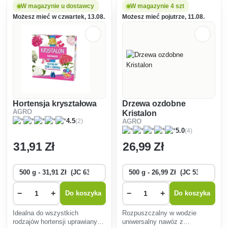
uszkodzenia mrozowe.
W magazynie u dostawcy
W magazynie 4 szt
Możesz mieć w czwartek, 13.08.
Możesz mieć pojutrze, 11.08.
Hortensja kryształowa
Drzewa ozdobne
AGRO
Kristalon
(2)
4.5
AGRO
(4)
5.0
31
,91 Zł
26
,99 Zł
−
+
−
+
Do koszyka
Do koszyka
Idealna do wszystkich
Rozpuszczalny w wodzie
rodzajów hortensji uprawianych
uniwersalny nawóz z