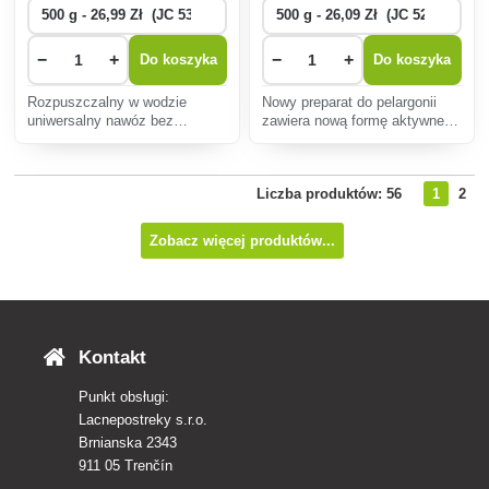
−
+
−
+
Do koszyka
Do koszyka
Rozpuszczalny w wodzie
Nowy preparat do pelargonii
uniwersalny nawóz bez
zawiera nową formę aktywnego
zawartości wapnia z
fosforu SUPER P odpowiednią
mikroelementami, odpowiedni
dla pelargonii i innych rodzajów
do nawożenia roślin
roślin balkonowych.
Liczba produktów: 56
1
2
kwasolubnych.
Zobacz więcej produktów...
Kontakt
Punkt obsługi:
Lacnepostreky s.r.o.
Brnianska 2343
911 05 Trenčín