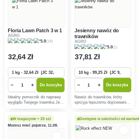
Floria Lawn Patch 3 w 1
Jesienny nawóz do
AGRO
trawników
(19)
5.0
AGRO
(1)
5.0
32
,64 Zł
37
,81 Zł
−
+
−
+
Do koszyka
Do koszyka
Idealny pomocnik do naprawy
Nawóz do trawników, który
wyglądu Twojego trawnika.Jeśli
sprzyja lepszemu dojrzewaniu
masz do czynienia z
trawnika przed zimą, a tym
wypalonymi plamami lub Twój
samym zwiększa odporność
trawnik jest uszkodzony w
na przemarzanie.
W magazynie > 20 szt
Dostępne w zależności od warian
jakikolwiek sposób, użycie
Możesz mieć pojutrze, 11.08.
tego produktu jest
najłatwiejszym