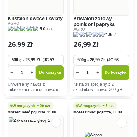
Kristalon owoce i kwiaty
Kristalon zdrowy
AGRO
pomidor i papryka
(12)
5.0
AGRO
(18)
4.9
26
,99 Zł
26
,99 Zł
−
+
−
+
Do koszyka
Do koszyka
Uniwersalny nawóz z
Kristalon specjalny z 2
mikroelementami do nawożenia
składników - nawóz 300 g +
w czasie kwitnienia i
wapń 200 g. Skuteczna
owocowania roślin pokojowych,
profilaktyka przed czernieniem
balkonowych i innych
pomidorów i końcową zgnilizną
W magazynie > 20 szt
W magazynie > 5 szt
zewnętrznych.
papryki.
Możesz mieć pojutrze, 11.08.
Możesz mieć pojutrze, 11.08.