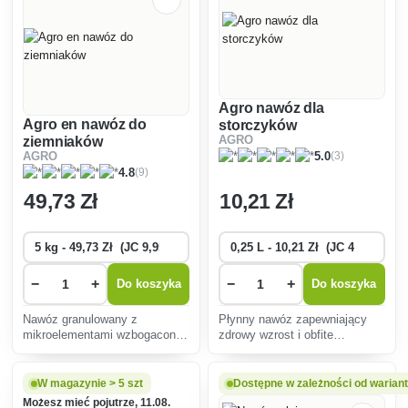
Agro nawóz dla
Agro en nawóz do
storczyków
ziemniaków
AGRO
(3)
AGRO
5.0
(9)
4.8
49
,73 Zł
10
,21 Zł
−
+
−
+
Do koszyka
Do koszyka
Nawóz granulowany z
Płynny nawóz zapewniający
mikroelementami wzbogacony
zdrowy wzrost i obfite
o magnez do odżywiania
kwitnienie storczyków.
ziemniaków.
W magazynie > 5 szt
Dostępne w zależności od warian
Możesz mieć pojutrze, 11.08.