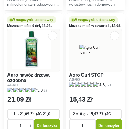
mikroelementami odpowiedni
wzrostowi roślin domowych.
do nawożenia na początku
wegetacji oraz w okresach
intensywnego wzrostu.
W magazynie u dostawcy
W magazynie u dostawcy
Możesz mieć o 9 dni, 18.08.
Możesz mieć w czwartek, 13.08.
Agro nawóz drzewa
Agro Curl STOP
AGRO
ozdobne
(12)
4.8
AGRO
(2)
5.0
21
,09 Zł
15
,43 Zł
−
+
−
+
Do koszyka
Do koszyka