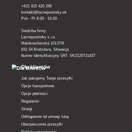
+421 915 420 295
kontakt@lacnepostreky.sk
Pon - Pt 9:00 - 16:00
Siedziba firmy:
Lacnepostreky s.r.o.
Malokrasňanská 10137/8
831 54 Bratislava, Słowacja
Numer identyfikacyjny VAT: SK2120731437
Dla klientów
Jak pakujemy Twoje przesyłki
Opcje transportowe
Opcje płatności
Regulamin
Skargi
Odstąpienie od umowy tutaj
Ubezpieczenie przesyłki
Polityka prywatności