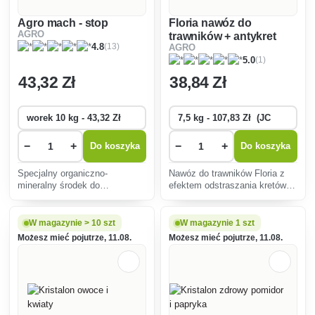
Agro mach - stop
Floria nawóz do
AGRO
trawników + antykret
(13)
4.8
AGRO
(1)
5.0
43
,32 Zł
38
,84 Zł
−
+
−
+
Do koszyka
Do koszyka
Specjalny organiczno-
Nawóz do trawników Floria z
mineralny środek do
efektem odstraszania kretów
zwalczania mchu, zwłaszcza
gwarantuje profesjonalne
wczesną wiosną, zawierający
rezultaty w pielęgnacji trawnika
azot i żelazo - ważne dla
i jednocześnie zapobieganie
W magazynie > 10 szt
W magazynie 1 szt
bogatej barwy trawnika.
kretom.
Możesz mieć pojutrze, 11.08.
Możesz mieć pojutrze, 11.08.