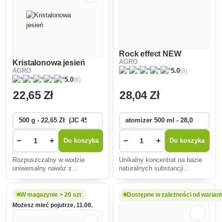
Rock effect NEW
Kristalonowa jesień
AGRO
(8)
AGRO
5.0
(6)
5.0
22
,65 Zł
28
,04 Zł
−
+
−
+
Do koszyka
Do koszyka
Rozpuszczalny w wodzie
Unikalny koncentrat na bazie
uniwersalny nawóz z
naturalnych substancji
mikroelementami, który
zwiększających odporność i
przyczynia się do lepszego
obronę roślin przed
przezimowania roślin.
szkodnikami.
W magazynie > 20 szt
Dostępne w zależności od warian
Możesz mieć pojutrze, 11.08.