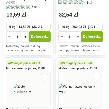
(15)
AGRO
4.9
(9)
5.0
13
,59 Zł
32
,54 Zł
−
+
−
+
Do koszyka
Do koszyka
Naturalny nawóz z dużą
Nawozi trawnik, jednocześnie
zawartością wapnia, magnezu i
hamując wzrost chwastów w
mikroelementów. Obniża pH
trawniku. Nie jest skuteczny w
gleby.
zwalczaniu chwastów pylistych
i 1-kłosowych.
W magazynie > 20 szt
W magazynie > 20 szt
Możesz mieć pojutrze, 11.08.
Możesz mieć pojutrze, 11.08.