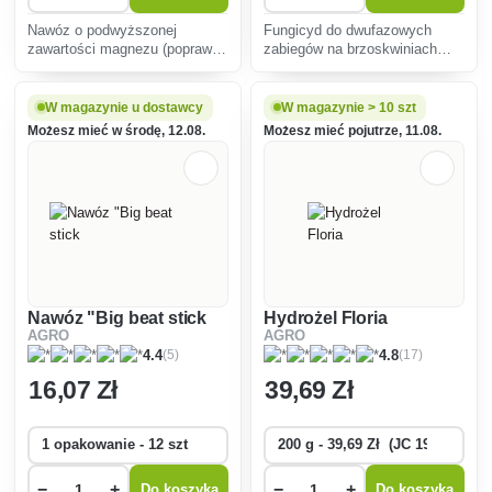
Nawóz o podwyższonej
Fungicyd do dwufazowych
zawartości magnezu (poprawia
zabiegów na brzoskwiniach
wybarwienie drzew) i potasu
przeciwko kędzierzawości liści.
(sprzyja dojrzewaniu tkanek
roślinnych).
W magazynie u dostawcy
W magazynie > 10 szt
Możesz mieć w środę, 12.08.
Możesz mieć pojutrze, 11.08.
Nawóz "Big beat stick
Hydrożel Floria
AGRO
AGRO
(5)
(17)
4.4
4.8
16
,07 Zł
39
,69 Zł
−
+
−
+
Do koszyka
Do koszyka