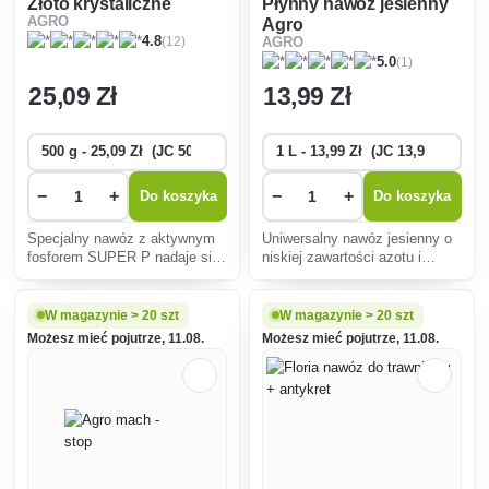
Złoto krystaliczne
Płynny nawóz jesienny
AGRO
Agro
(12)
4.8
AGRO
(1)
5.0
25
,09 Zł
13
,99 Zł
−
+
−
+
Do koszyka
Do koszyka
Specjalny nawóz z aktywnym
Uniwersalny nawóz jesienny o
fosforem SUPER P nadaje się
niskiej zawartości azotu i
do wszystkich rodzajów roślin
wysokiej zawartości potasu
w ogrodzie - małych owoców,
uzupełnia energiczny wzrost
warzyw i roślin ozdobnych.
roślin i sprawia, że ich chwasty
W magazynie > 20 szt
W magazynie > 20 szt
dojrzewają przed zimą.
Możesz mieć pojutrze, 11.08.
Możesz mieć pojutrze, 11.08.