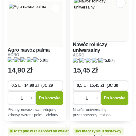
Nawóz rolniczy
Agro nawóz palma
uniwersalny
AGRO
AGRO
(2)
5.0
(3)
5.0
14
,90 Zł
15
,45 Zł
−
+
−
+
Do koszyka
Do koszyka
Płynny nawóz gwarantujący
Nawóz uniwersalny
zdrowy wzrost palm i zielonych
przeznaczony jest do
roślin domowych.
wszystkich kwiatów
domowych, balkonowych,
tarasowych i innych
Dostępne w zależności od wariantu
W magazynie u dostawcy
ogrodowych.