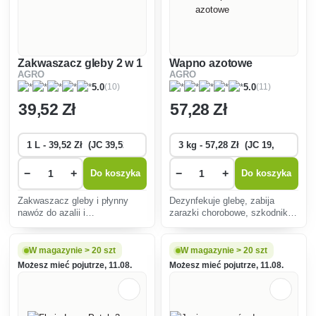
Zakwaszacz gleby 2 w 1
Wapno azotowe
AGRO
AGRO
(10)
(11)
5.0
5.0
39
,52 Zł
57
,28 Zł
−
+
−
+
Do koszyka
Do koszyka
Zakwaszacz gleby i płynny
Dezynfekuje glebę, zabija
nawóz do azalii i
zarazki chorobowe, szkodniki i
rododendronów 2 w 1.
nasiona chwastów. Stosuje się
go do wiosennego i jesiennego
nawożenia, nie później niż 14
W magazynie > 20 szt
W magazynie > 20 szt
dni przed sadzeniem.
Możesz mieć pojutrze, 11.08.
Możesz mieć pojutrze, 11.08.