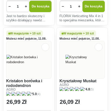
−
+
−
+
Do koszyka
Do koszyka
Jest to bardzo skuteczny i
FLORIA Verticutting Mix 4 in 1
szybko działający nawóz
to specjalna mieszanka, która
dwuskładnikowy, źródło materii
nadaje się do wertykulacji w
organicznej i składników
celu przyspieszenia renowacji
pokarmowych dla krzewów
trawnika.
W magazynie > 10 szt
W magazynie > 10 szt
ozdobnych, drzew, żywopłotów
Możesz mieć pojutrze, 11.08.
Możesz mieć pojutrze, 11.08.
itp.
Kristalon borówka i
Kryształowy Muskat
AGRO
rododendron
(5)
4.8
AGRO
(4)
5.0
26
,99 Zł
26
,09 Zł