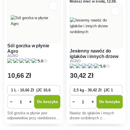
Możesz mieć w środę, 12.08.
Sól gorzka w płynie
Jesienny nawóz do
Agro
AGRO
iglaków i innych drzew
(2)
5.0
AGRO
ozdobnych
(5)
5.0
10
,66 Zł
30
,42 Zł
−
+
−
+
Do koszyka
Do koszyka
Sól gorzka w płynie jest
Nawóz do iglaków i innych
odpowiednia przy niedoborze
drzew ozdobnych z
magnezu.
zawartością potasu. Zwiększa
odporność drzew na