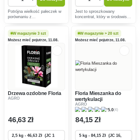
Potrójna wielkość pałeczek w
Jest to sproszkowany
porównaniu z
koncentrat, który w środowisku
konwencjonalnymi. Unikalna
wodnym tworzy stabilny żel.
substancja w formule
Cząsteczki hydrożelu wiążą
ogranicza występowanie
250 razy wodę i po pokryciu
W magazynie 3 szt
W magazynie > 20 szt
szkodników ssących, a tym
wodą dostarczają ją do korzeni
Możesz mieć pojutrze, 11.08.
Możesz mieć pojutrze, 11.08.
samym utrzymuje ich liczbę
roślin.
poniżej progu szkodliwo�
Drzewa ozdobne Floria
Floria Mieszanka do
AGRO
wertykulacji
AGRO
(4)
5.0
46
,63 Zł
84
,15 Zł