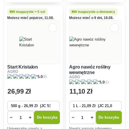
w pojemnikach i na rabatach.
mikroelementami,
Nie nadaje się do niebieskich
przeznaczony do wszystkich
hortensji.
rodzajów drzew ozdobnych
W magazynie > 5 szt
W magazynie u dostawcy
(liściastych i iglastych),
Możesz mieć pojutrze, 11.08.
Możesz mieć o 9 dni, 18.08.
krzewów i róż.
Start Kristalon
Agro nawóz rośliny
AGRO
wewnętrzne
(8)
5.0
AGRO
(1)
5.0
26
,99 Zł
11
,10 Zł
−
+
−
+
Do koszyka
Do koszyka
Uniwersalny nawóz z
Nawóz sprzyja zdrowemu