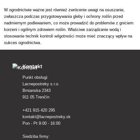
W ogrodnictwie ważne jest również zwrócenie uwagi na osuszanie,
zwłaszcza podczas przygotowywania gleby i ochrony roślin przed
nadmiernym podlewaniem, co może prowadzić do problemów z gniciem
korzeni i ogólnym zdrowiem roślin. Właściwe zarządzanie wodą i
stosowanie technik kontroli wilgotności może mieć znaczący wpływ na
sukces ogrodnictwa.
Kontakt
Punkt obsługi:
Lacnepostreky s.r.o.
Brnianska 2343
911 05 Trenčín
+421 915 420 295
kontakt@lacnepostreky.sk
Pon - Pt 9:00 - 16:00
Siedziba firmy: