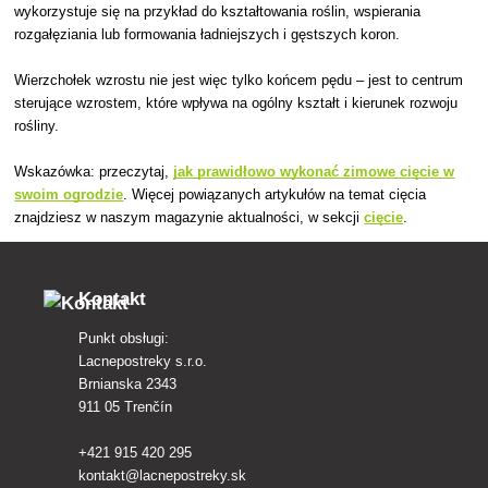
wykorzystuje się na przykład do kształtowania roślin, wspierania
rozgałęziania lub formowania ładniejszych i gęstszych koron.
Wierzchołek wzrostu nie jest więc tylko końcem pędu – jest to centrum
sterujące wzrostem, które wpływa na ogólny kształt i kierunek rozwoju
rośliny.
Wskazówka: przeczytaj,
jak prawidłowo wykonać zimowe cięcie w
swoim ogrodzie
. Więcej powiązanych artykułów na temat cięcia
znajdziesz w naszym magazynie aktualności, w sekcji
cięcie
.
Kontakt
Punkt obsługi:
Lacnepostreky s.r.o.
Brnianska 2343
911 05 Trenčín
+421 915 420 295
kontakt@lacnepostreky.sk