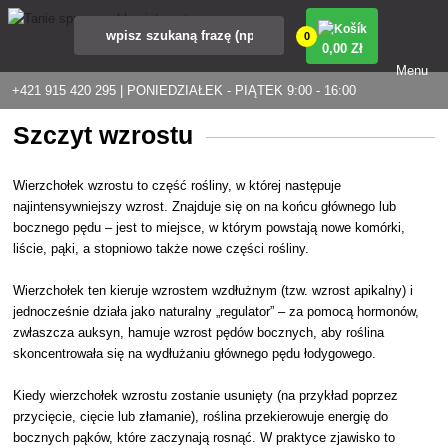
0
0
,00 Zł
Menu
+421 915 420 295 | PONIEDZIAŁEK - PIĄTEK 9:00 - 16:00
Szczyt wzrostu
Wierzchołek wzrostu to część rośliny, w której następuje
najintensywniejszy wzrost. Znajduje się on na końcu głównego lub
bocznego pędu – jest to miejsce, w którym powstają nowe komórki,
liście, pąki, a stopniowo także nowe części rośliny.
Wierzchołek ten kieruje wzrostem wzdłużnym (tzw. wzrost apikalny) i
jednocześnie działa jako naturalny „regulator” – za pomocą hormonów,
zwłaszcza auksyn, hamuje wzrost pędów bocznych, aby roślina
skoncentrowała się na wydłużaniu głównego pędu łodygowego.
Kiedy wierzchołek wzrostu zostanie usunięty (na przykład poprzez
przycięcie, cięcie lub złamanie), roślina przekierowuje energię do
bocznych pąków, które zaczynają rosnąć. W praktyce zjawisko to