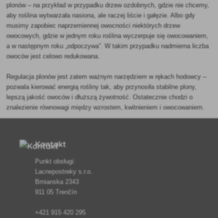
plonów – na przykład w przypadku drzew ozdobnych, gdzie nie chcemy,
aby roślina wytwarzała nasiona, ale raczej liście i gałęzie. Albo gdy
musimy zapobiec naprzemiennej owocności niektórych drzew
owocowych, gdzie w jednym roku roślina wyczerpuje się owocowaniem,
a w następnym roku „odpoczywa”. W takim przypadku nadmierna liczba
owoców jest celowo redukowana.
Regulacja plonów jest zatem ważnym narzędziem w rękach hodowcy –
pozwala kierować energią rośliny tak, aby przynosiła stabilne plony,
lepszą jakość owoców i dłuższą żywotność. Ostatecznie chodzi o
znalezienie równowagi między wzrostem, kwitnieniem i owocowaniem.
Kontakt
Punkt obsługi:
Lacnepostreky s.r.o.
Brnianska 2343
911 05 Trenčín
+421 915 420 295