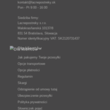
kontakt@lacnepostreky.sk
Pon - Pt 9:00 - 16:00
Siedziba firmy:
Lacnepostreky s.r.o.
Malokrasňanská 10137/8
831 54 Bratislava, Słowacja
Numer identyfikacyjny VAT: SK2120731437
Dla klientów
Jak pakujemy Twoje przesyłki
Opcje transportowe
Opcje płatności
Regulamin
Skargi
Odstąpienie od umowy tutaj
Ubezpieczenie przesyłki
Polityka prywatności
Słowniczek pojęć