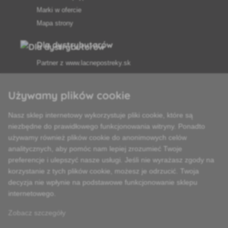
Marki w ofercie
Mapa strony
Dla dystrybutorów
Partner z
www.lacnepostreky.sk
Używamy plików cookie
Nasz sklep internetowy wykorzystuje pliki cookie, które są
Zawsze służymy fachową poradą
niezbędne do prawidłowego funkcjonowania witryny. Ponadto
używamy również plików cookie do anonimowych celów
Reklamacje są rozpatrywane w ciągu 24 godzin
analitycznych, aby pomóc nam lepiej zrozumieć Twoje
preferencje i ulepszyć nasze usługi. Jeśli nie wyrażasz zgody na
85% towarów w magazynie
korzystanie z tych plików cookie, możesz je odrzucić. Twoja
decyzja nie wpłynie na podstawowe funkcjonowanie sklepu
Dostawa w ciągu 24 godzin od poniedziałku do piątku
internetowego.
Zobacz szczegóły