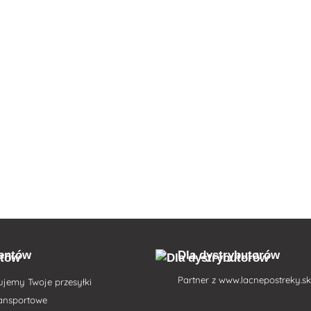
ientów
Dla dystrybutorów
Partner z
www.lacnepostreky.s
ujemy Twoje przesyłki
ransportowe