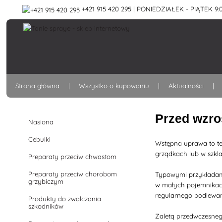
+421 915 420 295 | PONIEDZIAŁEK - PIĄTEK 9:0
Strona główna
Wszystko o kupowaniu
Aktualności
Przed wzr
Nasiona
Cebulki
Wstępna uprawa to te
grządkach lub w szkla
Preparaty przeciw chwastom
Preparaty przeciw chorobom
Typowymi przykładami 
grzybiczym
w małych pojemnikach,
regularnego podlewani
Produkty do zwalczania
szkodników
Zaletą przedwczesnego