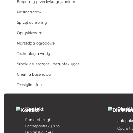
Preparaty przeciwko gryzoniom
Nasiona traw
Sprzęt ochronny
Opryskiwacze
Narzędzia ogrodowe
Technologia wody
Środki czyszczące i dezynfekujące
Chemia basenowa
Tekstylia i folie
Kontakt
Dla kl
Punkt obsługi:
Jak pak
Lacnepostreky s.r.o.
Opcje t
Brnianska 2343