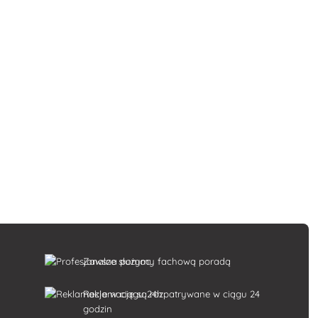
Zawsze służymy fachową poradą
k
Reklamacje są rozpatrywane w ciągu 24
godzin