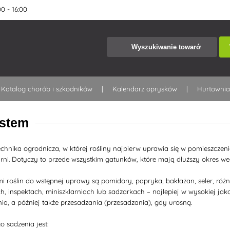
0 - 16:00
Katalog chorób i szkodników
Kalendarz oprysków
Hurtowni
ostem
chnika ogrodnicza, w której rośliny najpierw uprawia się w pomieszczen
rni. Dotyczy to przede wszystkim gatunków, które mają dłuższy okres weg
roślin do wstępnej uprawy są pomidory, papryka, bakłażan, seler, różne
 inspektach, miniszklarniach lub sadzarkach – najlepiej w wysokiej jakoś
a, a później także przesadzania (przesadzania), gdy urosną.
 sadzenia jest: