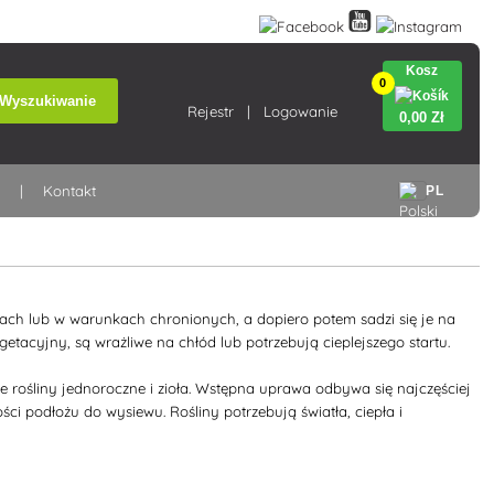
Kosz
0
Wyszukiwanie
Rejestr
Logowanie
0
,00 Zł
a
Kontakt
PL
iach lub w warunkach chronionych, a dopiero potem sadzi się je na
etacyjny, są wrażliwe na chłód lub potrzebują cieplejszego startu.
 rośliny jednoroczne i zioła. Wstępna uprawa odbywa się najczęściej
ci podłożu do wysiewu. Rośliny potrzebują światła, ciepła i