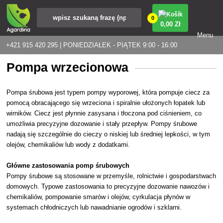
0
0
,00 Zł
Menu
+421 915 420 295 | PONIEDZIAŁEK - PIĄTEK 9:00 - 16:00
Pompa wrzecionowa
Pompa śrubowa jest typem pompy wyporowej, która pompuje ciecz za
pomocą obracającego się wrzeciona i spiralnie ułożonych łopatek lub
wirników. Ciecz jest płynnie zasysana i tłoczona pod ciśnieniem, co
umożliwia precyzyjne dozowanie i stały przepływ. Pompy śrubowe
nadają się szczególnie do cieczy o niskiej lub średniej lepkości, w tym
olejów, chemikaliów lub wody z dodatkami.
Główne zastosowania pomp śrubowych
Pompy śrubowe są stosowane w przemyśle, rolnictwie i gospodarstwach
domowych. Typowe zastosowania to precyzyjne dozowanie nawozów i
chemikaliów, pompowanie smarów i olejów, cyrkulacja płynów w
systemach chłodniczych lub nawadnianie ogrodów i szklarni.