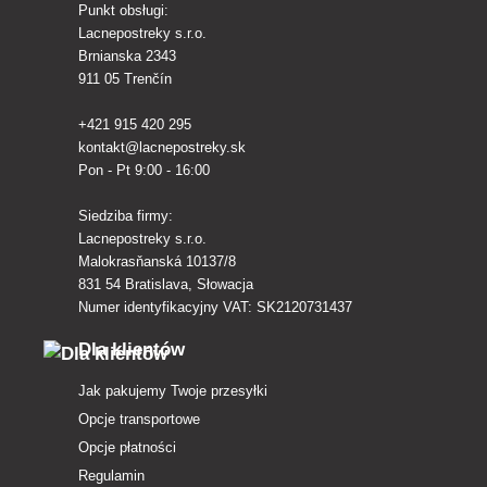
Punkt obsługi:
Lacnepostreky s.r.o.
Brnianska 2343
911 05 Trenčín
+421 915 420 295
kontakt@lacnepostreky.sk
Pon - Pt 9:00 - 16:00
Siedziba firmy:
Lacnepostreky s.r.o.
Malokrasňanská 10137/8
831 54 Bratislava, Słowacja
Numer identyfikacyjny VAT: SK2120731437
Dla klientów
Jak pakujemy Twoje przesyłki
Opcje transportowe
Opcje płatności
Regulamin