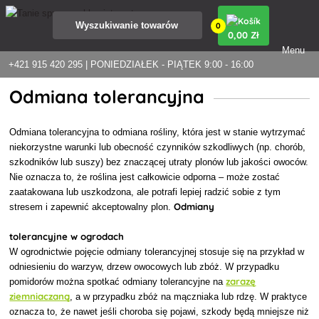
0
0
,00 Zł
Menu
+421 915 420 295 | PONIEDZIAŁEK - PIĄTEK 9:00 - 16:00
Odmiana tolerancyjna
Odmiana tolerancyjna to odmiana rośliny, która jest w stanie wytrzymać
niekorzystne warunki lub obecność czynników szkodliwych (np. chorób,
szkodników lub suszy) bez znaczącej utraty plonów lub jakości owoców.
Nie oznacza to, że roślina jest całkowicie odporna – może zostać
zaatakowana lub uszkodzona, ale potrafi lepiej radzić sobie z tym
Odmiany
stresem i zapewnić akceptowalny plon.
tolerancyjne w ogrodach
W ogrodnictwie pojęcie odmiany tolerancyjnej stosuje się na przykład w
odniesieniu do warzyw, drzew owocowych lub zbóż. W przypadku
zarazę
pomidorów można spotkać odmiany tolerancyjne na
ziemniaczaną
, a w przypadku zbóż na mączniaka lub rdzę. W praktyce
oznacza to, że nawet jeśli choroba się pojawi, szkody będą mniejsze niż