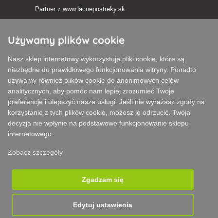
Partner z
www.lacnepostreky.sk
Używamy plików cookie
Nasz sklep internetowy wykorzystuje pliki cookie, które są
Zawsze służymy fachową poradą
niezbędne do prawidłowego funkcjonowania witryny. Ponadto
używamy również plików cookie do anonimowych celów
Reklamacje są rozpatrywane w ciągu 24 godzin
analitycznych, aby pomóc nam lepiej zrozumieć Twoje
preferencje i ulepszyć nasze usługi. Jeśli nie wyrażasz zgody na
85% towarów w magazynie
korzystanie z tych plików cookie, możesz je odrzucić. Twoja
decyzja nie wpłynie na podstawowe funkcjonowanie sklepu
Dostawa w ciągu 24 godzin od poniedziałku do piątku
internetowego.
Zobacz szczegóły
Zgadzam się
Edytuj ustawienia