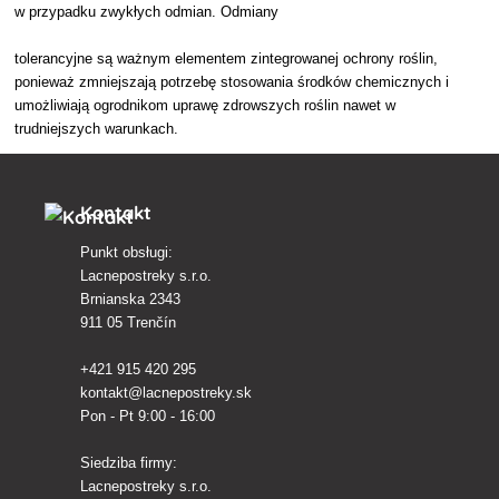
w przypadku zwykłych odmian. Odmiany
tolerancyjne są ważnym elementem zintegrowanej ochrony roślin,
ponieważ zmniejszają potrzebę stosowania środków chemicznych i
umożliwiają ogrodnikom uprawę zdrowszych roślin nawet w
trudniejszych warunkach.
Kontakt
Punkt obsługi:
Lacnepostreky s.r.o.
Brnianska 2343
911 05 Trenčín
+421 915 420 295
kontakt@lacnepostreky.sk
Pon - Pt 9:00 - 16:00
Siedziba firmy:
Lacnepostreky s.r.o.