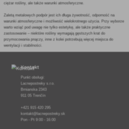
ciężar rośliny, ale także warunki atmosferyczne.
Zaletą metalowych podpór jest ich długa żywotność, odporność na
warunki atmosferyczne i możliwość wielokrotnego użycia. Przy wyborze
warto wziąć pod uwagę nie tylko estetykę, ale także praktyczne
zastosowanie – niektóre rośliny wymagają gęstszych krat do
przymocowania pnączy, inne z kolei potrzebują więcej miejsca do
wentylacji i stabilności.
Kontakt
Punkt obsługi:
Lacnepostreky s.r.o.
Brnianska 2343
911 05 Trenčín
+421 915 420 295
kontakt@lacnepostreky.sk
Pon - Pt 9:00 - 16:00