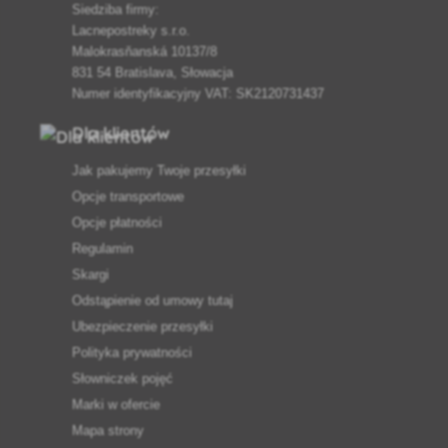
Siedziba firmy:
Lacnepostreky s.r.o.
Malokrasňanská 10137/8
831 54 Bratislava, Słowacja
Numer identyfikacyjny VAT: SK2120731437
Dla klientów
Jak pakujemy Twoje przesyłki
Opcje transportowe
Opcje płatności
Regulamin
Skargi
Odstąpienie od umowy tutaj
Ubezpieczenie przesyłki
Polityka prywatności
Słowniczek pojęć
Marki w ofercie
Mapa strony