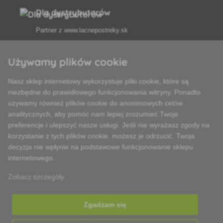
Dla dystrybutorów
Partner z
www.lacnepostreky.sk
Używamy plików cookie
Nasz sklep internetowy wykorzystuje pliki cookie, które są
Zawsze służymy fachową poradą
niezbędne do prawidłowego funkcjonowania witryny. Ponadto
używamy również plików cookie do anonimowych celów
Reklamacje są rozpatrywane w ciągu 24 godzin
analitycznych, aby pomóc nam lepiej zrozumieć Twoje
preferencje i ulepszyć nasze usługi. Jeśli nie wyrażasz zgody na
85% towarów w magazynie
korzystanie z tych plików cookie, możesz je odrzucić. Twoja
decyzja nie wpłynie na podstawowe funkcjonowanie sklepu
Dostawa w ciągu 24 godzin od poniedziałku do piątku
internetowego.
Zobacz szczegóły
Zgadzam się