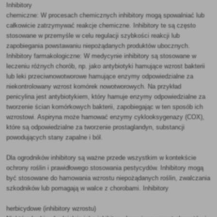
Inhibitory
chemiczne: W procesach chemicznych inhibitory mogą spowalniać lub
całkowicie zatrzymywać reakcje chemiczne. Inhibitory te są często
stosowane w przemyśle w celu regulacji szybkości reakcji lub
zapobiegania powstawaniu niepożądanych produktów ubocznych.
Inhibitory farmakologiczne: W medycynie inhibitory są stosowane w
leczeniu różnych chorób, np. jako antybiotyki hamujące wzrost bakterii
lub leki przeciwnowotworowe hamujące enzymy odpowiedzialne za
niekontrolowany wzrost komórek nowotworowych. Na przykład
penicylina jest antybiotykiem, który hamuje enzymy odpowiedzialne za
tworzenie ścian komórkowych bakterii, zapobiegając w ten sposób ich
wzrostowi. Aspiryna może hamować enzymy cyklooksygenazy (COX),
które są odpowiedzialne za tworzenie prostaglandyn, substancji
powodujących stany zapalne i ból.
Dla ogrodników inhibitory są ważne przede wszystkim w kontekście
ochrony roślin i prawidłowego stosowania pestycydów. Inhibitory mogą
być stosowane do hamowania wzrostu niepożądanych roślin, zwalczania
szkodników lub pomagają w walce z chorobami. Inhibitory
herbicydowe (inhibitory wzrostu)