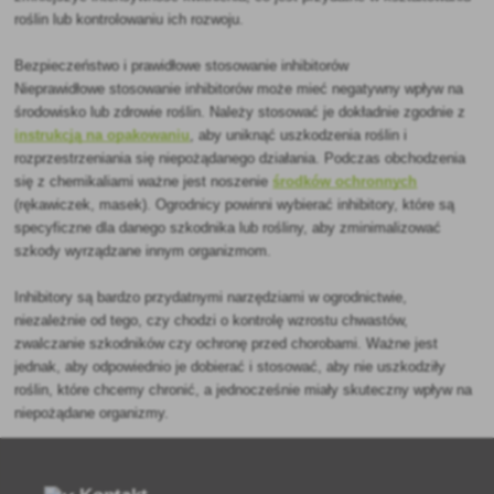
roślin lub kontrolowaniu ich rozwoju.
Bezpieczeństwo i prawidłowe stosowanie inhibitorów
Nieprawidłowe stosowanie inhibitorów może mieć negatywny wpływ na
środowisko lub zdrowie roślin. Należy stosować je dokładnie zgodnie z
instrukcją na opakowaniu
, aby uniknąć uszkodzenia roślin i
rozprzestrzeniania się niepożądanego działania. Podczas obchodzenia
się z chemikaliami ważne jest noszenie
środków ochronnych
(rękawiczek, masek). Ogrodnicy powinni wybierać inhibitory, które są
specyficzne dla danego szkodnika lub rośliny, aby zminimalizować
szkody wyrządzane innym organizmom.
Inhibitory są bardzo przydatnymi narzędziami w ogrodnictwie,
niezależnie od tego, czy chodzi o kontrolę wzrostu chwastów,
zwalczanie szkodników czy ochronę przed chorobami. Ważne jest
jednak, aby odpowiednio je dobierać i stosować, aby nie uszkodziły
roślin, które chcemy chronić, a jednocześnie miały skuteczny wpływ na
niepożądane organizmy.