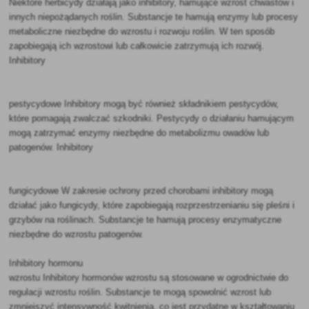
Niektóre herbicydy działają jako inhibitory, hamujące wzrost chwastów i
innych niepożądanych roślin. Substancje te hamują enzymy lub procesy
metaboliczne niezbędne do wzrostu i rozwoju roślin. W ten sposób
zapobiegają ich wzrostowi lub całkowicie zatrzymują ich rozwój.
Inhibitory
pestycydowe Inhibitory mogą być również składnikiem pestycydów,
które pomagają zwalczać szkodniki. Pestycydy o działaniu hamującym
mogą zatrzymać enzymy niezbędne do metabolizmu owadów lub
patogenów. Inhibitory
fungicydowe W zakresie ochrony przed chorobami inhibitory mogą
działać jako fungicydy, które zapobiegają rozprzestrzenianiu się pleśni i
grzybów na roślinach. Substancje te hamują procesy enzymatyczne
niezbędne do wzrostu patogenów.
Inhibitory hormonu
wzrostu Inhibitory hormonów wzrostu są stosowane w ogrodnictwie do
regulacji wzrostu roślin. Substancje te mogą spowolnić wzrost lub
zmniejszyć intensywność kwitnienia, co jest przydatne w kształtowaniu