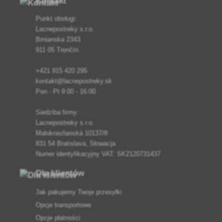
Kontakt
Punkt obsługi:
Lacnepostreky s.r.o.
Brnianska 2343
911 05 Trenčín
+421 915 420 295
kontakt@lacnepostreky.sk
Pon - Pt 9:00 - 16:00
Siedziba firmy:
Lacnepostreky s.r.o.
Malokrasňanská 10137/8
831 54 Bratislava, Słowacja
Numer identyfikacyjny VAT: SK2120731437
Dla klientów
Jak pakujemy Twoje przesyłki
Opcje transportowe
Opcje płatności