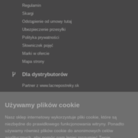
Regulamin
Skargi
Odstąpienie od umowy tutaj
Ubezpieczenie przesyłki
Polityka prywatności
Słowniczek pojęć
Marki w ofercie
Mapa strony
Dla dystrybutorów
Partner z
www.lacnepostreky.sk
Używamy plików cookie
Nasz sklep internetowy wykorzystuje pliki cookie, które są
Zawsze służymy fachową poradą
niezbędne do prawidłowego funkcjonowania witryny. Ponadto
używamy również plików cookie do anonimowych celów
Reklamacje są rozpatrywane w ciągu 24 godzin
analitycznych, aby pomóc nam lepiej zrozumieć Twoje