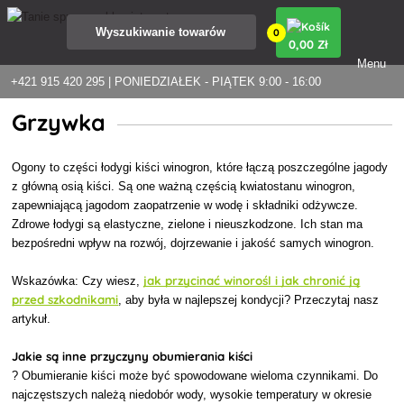
0
0
,00 Zł
Menu
+421 915 420 295 | PONIEDZIAŁEK - PIĄTEK 9:00 - 16:00
Grzywka
Ogony to części łodygi kiści winogron, które łączą poszczególne jagody
z główną osią kiści. Są one ważną częścią kwiatostanu winogron,
zapewniającą jagodom zaopatrzenie w wodę i składniki odżywcze.
Zdrowe łodygi są elastyczne, zielone i nieuszkodzone. Ich stan ma
bezpośredni wpływ na rozwój, dojrzewanie i jakość samych winogron.
jak przycinać winorośl i jak chronić ją
Wskazówka: Czy wiesz,
przed szkodnikami
, aby była w najlepszej kondycji? Przeczytaj nasz
artykuł.
Jakie są inne przyczyny obumierania kiści
? Obumieranie kiści może być spowodowane wieloma czynnikami. Do
najczęstszych należą niedobór wody, wysokie temperatury w okresie