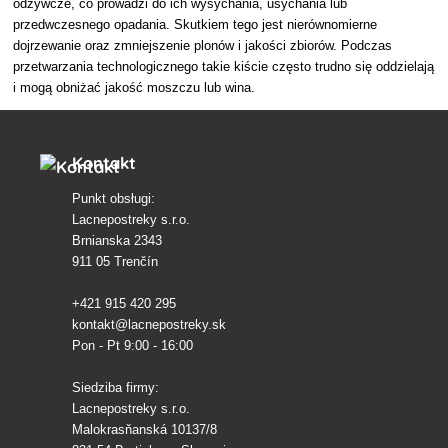
odżywcze, co prowadzi do ich wysychania, usychania lub
przedwczesnego opadania. Skutkiem tego jest nierównomierne
dojrzewanie oraz zmniejszenie plonów i jakości zbiorów. Podczas
przetwarzania technologicznego takie kiście często trudno się oddzielają
i mogą obniżać jakość moszczu lub wina.
Kontakt
Punkt obsługi:
Lacnepostreky s.r.o.
Brnianska 2343
911 05 Trenčín
+421 915 420 295
kontakt@lacnepostreky.sk
Pon - Pt 9:00 - 16:00
Siedziba firmy:
Lacnepostreky s.r.o.
Malokrasňanská 10137/8