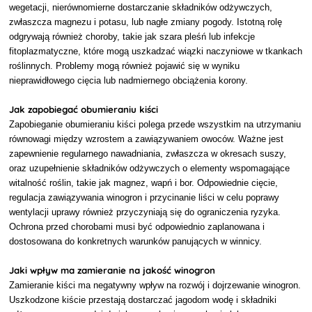
wegetacji, nierównomierne dostarczanie składników odżywczych,
zwłaszcza magnezu i potasu, lub nagłe zmiany pogody. Istotną rolę
odgrywają również choroby, takie jak szara pleśń lub infekcje
fitoplazmatyczne, które mogą uszkadzać wiązki naczyniowe w tkankach
roślinnych. Problemy mogą również pojawić się w wyniku
nieprawidłowego cięcia lub nadmiernego obciążenia korony.
Jak zapobiegać obumieraniu kiści
Zapobieganie obumieraniu kiści polega przede wszystkim na utrzymaniu
równowagi między wzrostem a zawiązywaniem owoców. Ważne jest
zapewnienie regularnego nawadniania, zwłaszcza w okresach suszy,
oraz uzupełnienie składników odżywczych o elementy wspomagające
witalność roślin, takie jak magnez, wapń i bor. Odpowiednie cięcie,
regulacja zawiązywania winogron i przycinanie liści w celu poprawy
wentylacji uprawy również przyczyniają się do ograniczenia ryzyka.
Ochrona przed chorobami musi być odpowiednio zaplanowana i
dostosowana do konkretnych warunków panujących w winnicy.
Jaki wpływ ma zamieranie na jakość winogron
Zamieranie kiści ma negatywny wpływ na rozwój i dojrzewanie winogron.
Uszkodzone kiście przestają dostarczać jagodom wodę i składniki