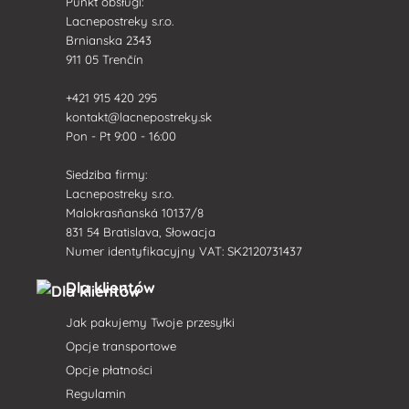
Punkt obsługi:
Lacnepostreky s.r.o.
Brnianska 2343
911 05 Trenčín
+421 915 420 295
kontakt@lacnepostreky.sk
Pon - Pt 9:00 - 16:00
Siedziba firmy:
Lacnepostreky s.r.o.
Malokrasňanská 10137/8
831 54 Bratislava, Słowacja
Numer identyfikacyjny VAT: SK2120731437
Dla klientów
Jak pakujemy Twoje przesyłki
Opcje transportowe
Opcje płatności
Regulamin