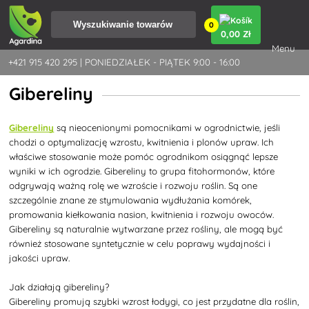
0
0
,00 Zł
Menu
+421 915 420 295 | PONIEDZIAŁEK - PIĄTEK 9:00 - 16:00
Gibereliny
Gibereliny
są nieocenionymi pomocnikami w ogrodnictwie, jeśli
chodzi o optymalizację wzrostu, kwitnienia i plonów upraw. Ich
właściwe stosowanie może pomóc ogrodnikom osiągnąć lepsze
wyniki w ich ogrodzie. Gibereliny to grupa fitohormonów, które
odgrywają ważną rolę we wzroście i rozwoju roślin. Są one
szczególnie znane ze stymulowania wydłużania komórek,
promowania kiełkowania nasion, kwitnienia i rozwoju owoców.
Gibereliny są naturalnie wytwarzane przez rośliny, ale mogą być
również stosowane syntetycznie w celu poprawy wydajności i
jakości upraw.
Jak działają gibereliny?
Gibereliny promują szybki wzrost łodygi, co jest przydatne dla roślin,