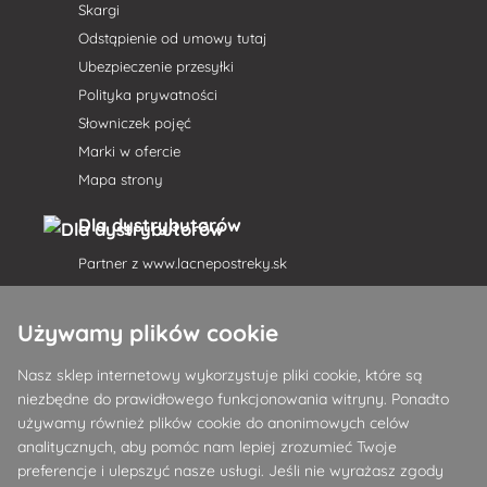
Skargi
Odstąpienie od umowy tutaj
Ubezpieczenie przesyłki
Polityka prywatności
Słowniczek pojęć
Marki w ofercie
Mapa strony
Dla dystrybutorów
Partner z
www.lacnepostreky.sk
Używamy plików cookie
Nasz sklep internetowy wykorzystuje pliki cookie, które są
Zawsze służymy fachową poradą
niezbędne do prawidłowego funkcjonowania witryny. Ponadto
używamy również plików cookie do anonimowych celów
Reklamacje są rozpatrywane w ciągu 24 godzin
analitycznych, aby pomóc nam lepiej zrozumieć Twoje
preferencje i ulepszyć nasze usługi. Jeśli nie wyrażasz zgody
85% towarów w magazynie