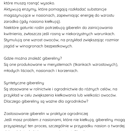
które muszą rosnąć wysoko.
Aktywują enzymy, które pomagają rozkładać substancje
magazynujące w nasionach, zapewniając energię do wzrostu
zarodka (gdy nasiona kiełkują).
Niektóre gatunki roślin potrzebują giberelin do zainicjowania
kwitnienia, zwłaszcza jeśli rosną w niekorzystnych warunkach.
Stymulują one wzrost owoców, na przykład zwiększając rozmiar
jagód w winogronach bezpestkowych.
Gdzie można znaleźć gibereliny?
Są one produkowane w merystemach (tkankach wzrostowych),
młodych liściach, nasionach i korzeniach.
Syntetyczne gibereliny
Są stosowane w rolnictwie i ogrodnictwie do różnych celów, na
przykład w celu zwiększenia kiełkowania lub wielkości owoców.
Dlaczego gibereliny są ważne dla ogrodników?
Zastosowanie giberelin w praktyce ogrodniczej
Jeśli masz problem z nasionami, które nie kiełkują, gibereliny mogą
przyspieszyć ten proces, szczególnie w przypadku nasion o twardej