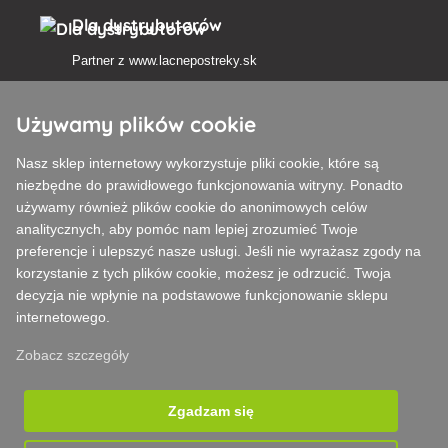
Dla dystrybutorów
Partner z
www.lacnepostreky.sk
Używamy plików cookie
Nasz sklep internetowy wykorzystuje pliki cookie, które są
Zawsze służymy fachową poradą
niezbędne do prawidłowego funkcjonowania witryny. Ponadto
używamy również plików cookie do anonimowych celów
Reklamacje są rozpatrywane w ciągu 24 godzin
analitycznych, aby pomóc nam lepiej zrozumieć Twoje
preferencje i ulepszyć nasze usługi. Jeśli nie wyrażasz zgody na
85% towarów w magazynie
korzystanie z tych plików cookie, możesz je odrzucić. Twoja
decyzja nie wpłynie na podstawowe funkcjonowanie sklepu
Dostawa w ciągu 24 godzin od poniedziałku do piątku
internetowego.
Zobacz szczegóły
Zgadzam się