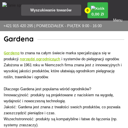
0
0
,00 Zł
Menu
+421 915 420 295 | PONIEDZIAŁEK - PIĄTEK 9:00 - 16:00
Gardena
Gardena
to znana na całym świecie marka specjalizująca się w
narzędzi ogrodniczych
produkcji
i systemów do pielęgnacji ogrodów.
Założona w 1961 roku w Niemczech firma znana jest z innowacyjnych i
wysokiej jakości produktów, które ułatwiają ogrodnikom pielęgnację
roślin, trawników i ogrodów.
Dlaczego Gardena jest popularna wśród ogrodników?
Innowacyjność: produkty są projektowane z naciskiem na wygodę,
wydajność i nowoczesną technologię.
Jakość: Gardena jest znana z trwałości swoich produktów, co pozwala
zaoszczędzić pieniądze i czas.
Wszechstronność: produkty są kompatybilne i łatwe do łączenia (np.
systemy zraszaczy).