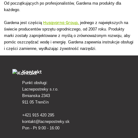
Od początkujących po profesjonalistów, Gardena ma produkty dla
każdego.
Husqvarna Group,
Gardena jest częścią
jednego z największych na
świecie producentów sprzętu ogrodniczego, od 2007 roku. Produkty
marki zostały zaprojektowane z myślą o zrównoważonym rozwoju, aby
pomóc oszczędzać wodę i energię. Gardena zapewnia instrukcje obsługi
i części zamienne, wydłużając żywotność narzędzi.
Kontakt
Punkt obsługi:
Lacnepostreky s.r.o.
Brnianska 2343
911 05 Trenčín
+421 915 420 295
kontakt@lacnepostreky.sk
Pon - Pt 9:00 - 16:00