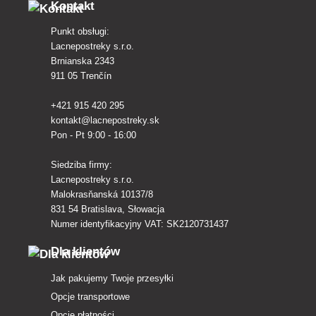
Kontakt
Punkt obsługi:
Lacnepostreky s.r.o.
Brnianska 2343
911 05 Trenčín
+421 915 420 295
kontakt@lacnepostreky.sk
Pon - Pt 9:00 - 16:00
Siedziba firmy:
Lacnepostreky s.r.o.
Malokrasňanská 10137/8
831 54 Bratislava, Słowacja
Numer identyfikacyjny VAT: SK2120731437
Dla klientów
Jak pakujemy Twoje przesyłki
Opcje transportowe
Opcje płatności