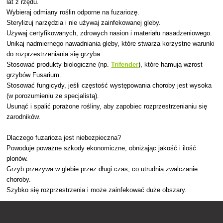
lat z rzędu.
Wybieraj odmiany roślin odporne na fuzariozę.
Sterylizuj narzędzia i nie używaj zainfekowanej gleby.
Używaj certyfikowanych, zdrowych nasion i materiału nasadzeniowego.
Unikaj nadmiernego nawadniania gleby, które stwarza korzystne warunki
do rozprzestrzeniania się grzyba.
Stosować produkty biologiczne (np.
Trifender
), które hamują wzrost
grzybów Fusarium.
Stosować fungicydy, jeśli częstość występowania choroby jest wysoka
(w porozumieniu ze specjalistą).
Usunąć i spalić porażone rośliny, aby zapobiec rozprzestrzenianiu się
zarodników.
Dlaczego fuzarioza jest niebezpieczna?
Powoduje poważne szkody ekonomiczne, obniżając jakość i ilość
plonów.
Grzyb przeżywa w glebie przez długi czas, co utrudnia zwalczanie
choroby.
Szybko się rozprzestrzenia i może zainfekować duże obszary.