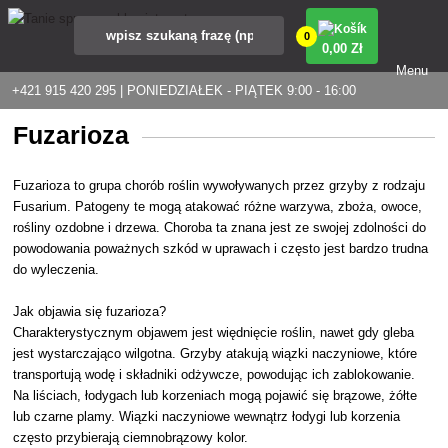
0
0
,00 Zł
Menu
+421 915 420 295 | PONIEDZIAŁEK - PIĄTEK 9:00 - 16:00
Fuzarioza
Fuzarioza to grupa chorób roślin wywoływanych przez grzyby z rodzaju
Fusarium. Patogeny te mogą atakować różne warzywa, zboża, owoce,
rośliny ozdobne i drzewa. Choroba ta znana jest ze swojej zdolności do
powodowania poważnych szkód w uprawach i często jest bardzo trudna
do wyleczenia.
Jak objawia się fuzarioza?
Charakterystycznym objawem jest więdnięcie roślin, nawet gdy gleba
jest wystarczająco wilgotna. Grzyby atakują wiązki naczyniowe, które
transportują wodę i składniki odżywcze, powodując ich zablokowanie.
Na liściach, łodygach lub korzeniach mogą pojawić się brązowe, żółte
lub czarne plamy. Wiązki naczyniowe wewnątrz łodygi lub korzenia
często przybierają ciemnobrązowy kolor.