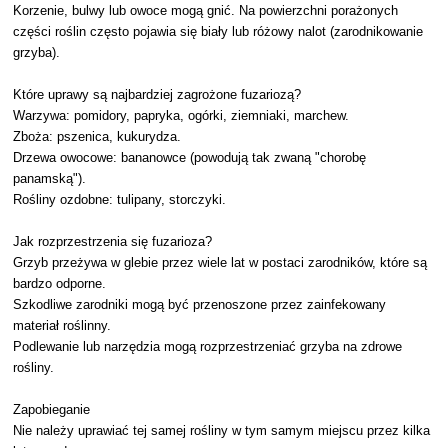
Korzenie, bulwy lub owoce mogą gnić. Na powierzchni porażonych
części roślin często pojawia się biały lub różowy nalot (zarodnikowanie
grzyba).
Które uprawy są najbardziej zagrożone fuzariozą?
Warzywa: pomidory, papryka, ogórki, ziemniaki, marchew.
Zboża: pszenica, kukurydza.
Drzewa owocowe: bananowce (powodują tak zwaną "chorobę
panamską").
Rośliny ozdobne: tulipany, storczyki.
Jak rozprzestrzenia się fuzarioza?
Grzyb przeżywa w glebie przez wiele lat w postaci zarodników, które są
bardzo odporne.
Szkodliwe zarodniki mogą być przenoszone przez zainfekowany
materiał roślinny.
Podlewanie lub narzędzia mogą rozprzestrzeniać grzyba na zdrowe
rośliny.
Zapobieganie
Nie należy uprawiać tej samej rośliny w tym samym miejscu przez kilka