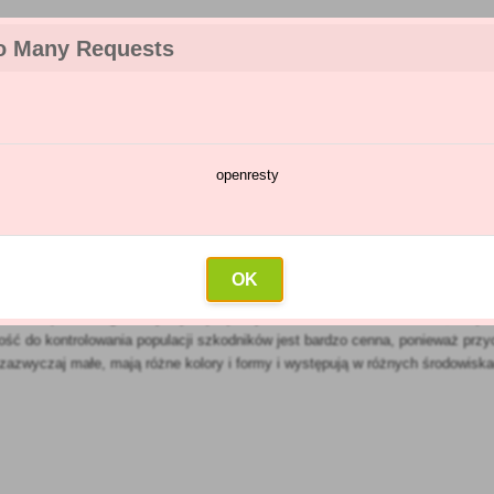
o Many Requests
openresty
talog chorób i szkodników
Kalendarz oprysków
Hurtownia
K
roztocza
OK
małe drapieżne organizmy. Żywią się innymi roztoczami i szkodnikami, dzię
ność do kontrolowania populacji szkodników jest bardzo cenna, ponieważ przy
zazwyczaj małe, mają różne kolory i formy i występują w różnych środowiskac