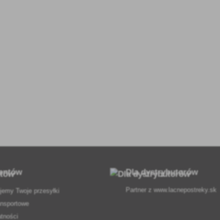
ientów
Dla dystrybutorów
Partner z
www.lacnepostreky.sk
jemy Twoje przesyłki
ansportowe
atności