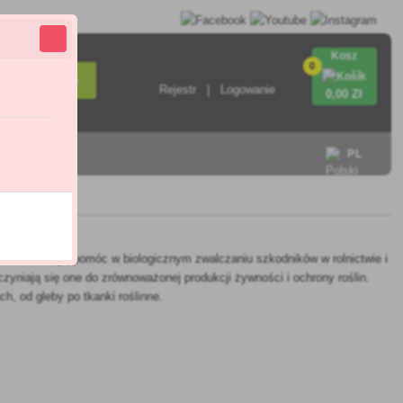
Kosz
0
Wyszukiwanie
Rejestr
Logowanie
0
,00 Zł
ontakt
PL
ki czemu mogą pomóc w biologicznym zwalczaniu szkodników w rolnictwie i
czyniają się one do zrównoważonej produkcji żywności i ochrony roślin.
h, od gleby po tkanki roślinne.