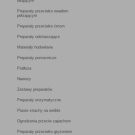
latającym
Preparaty przeciwko owadom
pełzającym
Preparaty przeciwko ćmom
Preparaty odstraszające
Materiały hodowlane
Preparaty pomocnicze
Podłoża
Nawozy
Zestawy preparatów
Preparaty enzymatyczne
Ptasie strachy na wróble
Ogrodzenia przeciw zapachom
Preparaty przeciwko gryzoniom