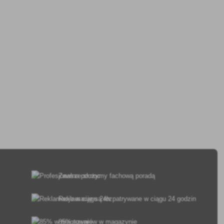
Zawsze służymy fachową poradą
Reklamacje są rozpatrywane w ciągu 24 godzin
85% towarów w magazynie