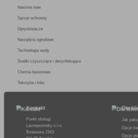
Nasiona traw
Sprzęt ochronny
Opryskiwacze
Narzędzia ogrodowe
Technologia wody
Środki czyszczące i dezynfekujące
Chemia basenowa
Tekstylia i folie
Kontakt
Dla kl
Punkt obsługi:
Jak paku
Lacnepostreky s.r.o.
Opcje tr
Brnianska 2343
Opcje pł