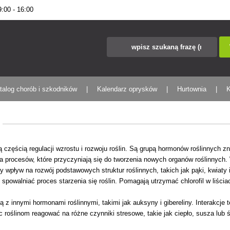
00 - 16:00
talog chorób i szkodników
Kalendarz oprysków
Hurtownia
K
ną częścią regulacji wzrostu i rozwoju roślin. Są grupą hormonów roślinnych
a procesów, które przyczyniają się do tworzenia nowych organów roślinnych.
y wpływ na rozwój podstawowych struktur roślinnych, takich jak pąki, kwiaty
spowalniać proces starzenia się roślin. Pomagają utrzymać chlorofil w liściac
ją z innymi hormonami roślinnymi, takimi jak auksyny i gibereliny. Interakcj
roślinom reagować na różne czynniki stresowe, takie jak ciepło, susza lub 