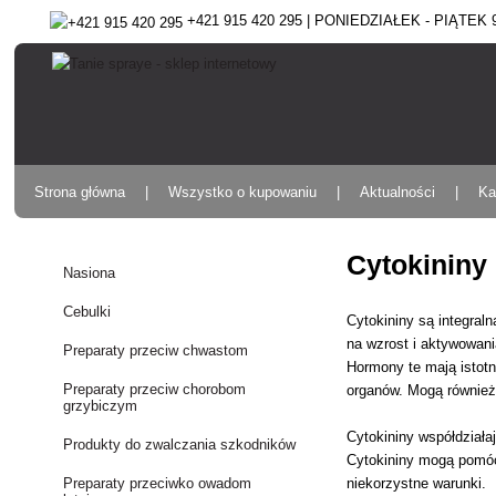
+421 915 420 295 | PONIEDZIAŁEK - PIĄTEK 9:
Strona główna
Wszystko o kupowaniu
Aktualności
Ka
Cytokininy
Nasiona
Cebulki
Cytokininy są integral
na wzrost i aktywowani
Preparaty przeciw chwastom
Hormony te mają istotn
Preparaty przeciw chorobom
organów. Mogą również 
grzybiczym
Cytokininy współdziała
Produkty do zwalczania szkodników
Cytokininy mogą pomóc 
niekorzystne warunki.
Preparaty przeciwko owadom