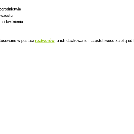
ogrodnictwie
wzrostu
 i kwitnienia
stosowane w postaci
roztworów
, a ich dawkowanie i częstotliwość zależą od 