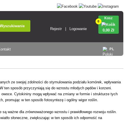
Kosz
0
Wyszukiwanie
Rejestr
Logowanie
0
,00 Zł
ontakt
PL
 znanych ze swojej zdolności do stymulowania podziału komórek, wpływania
 W ten sposób przyczyniają się do wzrostu młodych pędów i korzeni.
 i owoce. Cytokininy mogą wpływać na zmiany w formie i strukturze tych
h, promując w ten sposób fotosyntezę i ogólny wigor roślin.
e te są ważne dla zrównoważonego wzrostu i prawidłowego rozwoju roślin.
światło słoneczne, zwiększając w ten sposób ich odporność na