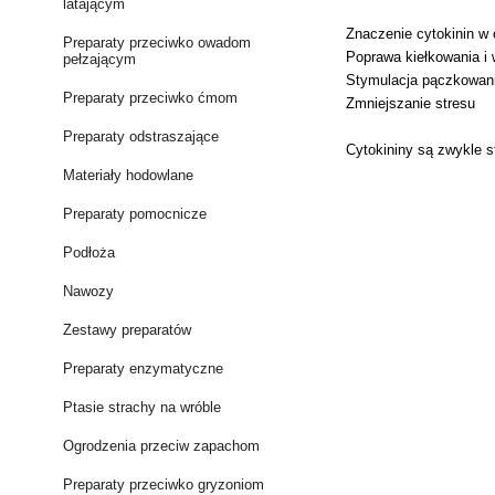
latającym
Znaczenie cytokinin w 
Preparaty przeciwko owadom
Poprawa kiełkowania i 
pełzającym
Stymulacja pączkowania
Preparaty przeciwko ćmom
Zmniejszanie stresu
Preparaty odstraszające
Cytokininy są zwykle 
Materiały hodowlane
Preparaty pomocnicze
Podłoża
Nawozy
Zestawy preparatów
Preparaty enzymatyczne
Ptasie strachy na wróble
Ogrodzenia przeciw zapachom
Preparaty przeciwko gryzoniom