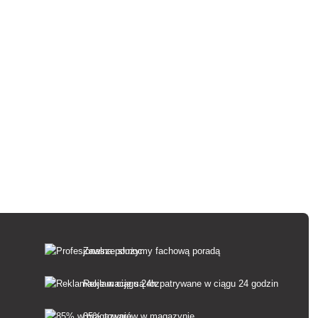
Zawsze służymy fachową poradą
Reklamacje są rozpatrywane w ciągu 24 godzin
85% towarów w magazynie