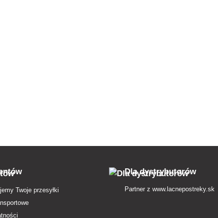
ientów
Dla dystrybutorów
Partner z
www.lacnepostreky.sk
jemy Twoje przesyłki
ansportowe
atności