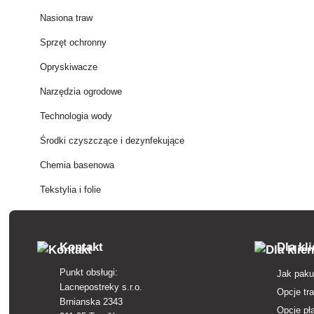
Nasiona traw
Sprzęt ochronny
Opryskiwacze
Narzędzia ogrodowe
Technologia wody
Środki czyszczące i dezynfekujące
Chemia basenowa
Tekstylia i folie
Kontakt
Dla kl
Punkt obsługi:
Jak paku
Lacnepostreky s.r.o.
Opcje tr
Brnianska 2343
Opcje pł