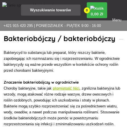
0
0
,00 Zł
Menu
+421 915 420 295 | PONIEDZIAŁEK - PIĄTEK 9:00 - 16:00
Bakteriobójczy / bakteriobójczy
Bakterycyd to substancja lub preparat, który niszczy bakterie,
zapobiegając ich rozmnażaniu się i rozprzestrzenianiu. W ogrodnictwie
bakterycydy są ważne przede wszystkim w kontekście ochrony roślin
przed chorobami bakteryjnymi.
Znaczenie bakteriobójczy w ogrodnictwie
plamistość liści
Choroby bakteryjne, takie jak
, zgnilizna bakteryjna lub
wrzody, mogą atakować różne rodzaje warzyw, drzew owocowych i
roślin ozdobnych, powodując ich uszkodzenia i straty w plonach.
Bakterie mogą szybko rozprzestrzeniać się za pośrednictwem wiatru,
wody, owadów, a nawet podczas manipulowania roślinami. Stosowanie
środków bakteriobójczych może pomóc w powstrzymaniu
rozprzestrzeniania się infekcji i zminimalizowaniu uszkodzeń roślin.