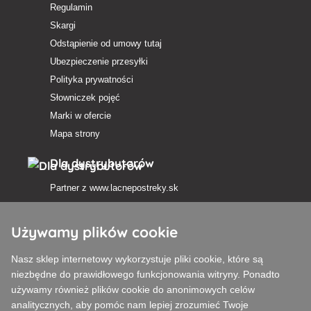
Regulamin
Skargi
Odstąpienie od umowy tutaj
Ubezpieczenie przesyłki
Polityka prywatności
Słowniczek pojęć
Marki w ofercie
Mapa strony
Dla dystrybutorów
Partner z
www.lacnepostreky.sk
Używamy plików cookie
Nasz sklep internetowy wykorzystuje pliki cookie, które są
Zawsze służymy fachową poradą
niezbędne do prawidłowego funkcjonowania witryny. Ponadto
używamy również plików cookie do anonimowych celów
Reklamacje są rozpatrywane w ciągu 24 godzin
analitycznych, aby pomóc nam lepiej zrozumieć Twoje