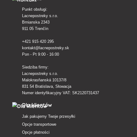
Punkt obsługi:
Lacnepostreky s.r.o.
Brnianska 2343
911 05 Trenčín
+421 915 420 295
kontakt@lacnepostreky.sk
Pon - Pt 9:00 - 16:00
Siedziba firmy:
Lacnepostreky s.r.o.
Malokrasňanská 10137/8
831 54 Bratislava, Słowacja
Numer identyfikacyjny VAT: SK2120731437
Dla klientów
Jak pakujemy Twoje przesyłki
Opcje transportowe
Opcje płatności