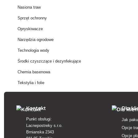
Nasiona traw
Sprzęt ochronny
Opryskiwacze
Narzędzia ogrodowe
Technologia wody
Środki czyszczące i dezynfekujące
Chemia basenowa
Tekstylia i folie
Kontakt
Dla kl
Punkt obsługi:
Jak paku
Lacnepostreky s.r.o.
Opcje tr
Brnianska 2343
Opcje pł