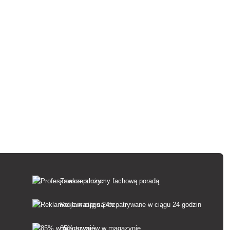
Zawsze służymy fachową poradą
Reklamacje są rozpatrywane w ciągu 24 godzin
85% towarów w magazynie