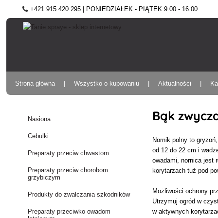
+421 915 420 295 | PONIEDZIAŁEK - PIĄTEK 9:00 - 16:00
Strona główna
Wszystko o kupowaniu
Aktualności
Ka
Bąk zwycz
Nasiona
Cebulki
Nornik polny to gryzoń
od 12 do 22 cm i wadze
Preparaty przeciw chwastom
owadami, nornica jest 
Preparaty przeciw chorobom
korytarzach tuż pod po
grzybiczym
Możliwości ochrony prz
Produkty do zwalczania szkodników
Utrzymuj ogród w czyst
w aktywnych korytarzac
Preparaty przeciwko owadom