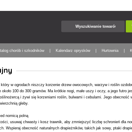
talog chorób i szkodników
Kalendarz oprysków
Hurtownia
K
ajny
, który w ogrodach niszczy korzenie drzew owocowych, warzyw i roślin ozdobn
 około 100 do 300 gramów. Ma krótkie nogi, małe uszy i oczy, a jego futro je
roślinożercą i żywi się korzeniami roślin, bulwami i cebulami. Jego obecnoś
wierzchnią gleby.
ed nornicą polną
ości, usuwaj chwasty i kosz trawnik, aby zmniejszyć liczbę schronień dla 
h. Wspieraj obecność naturalnych drapieżników, takich jak sowy, ptaki drapi