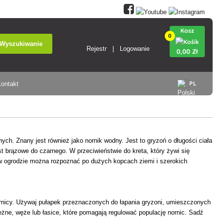
Kosz
0
Wyszukiwanie
Rejestr
Logowanie
0
,00 Zł
PL
ontakt
ych. Znany jest również jako nornik wodny. Jest to gryzoń o długości ciała
st brązowe do czarnego. W przeciwieństwie do kreta, który żywi się
ć w ogrodzie można rozpoznać po dużych kopcach ziemi i szerokich
nornicy. Używaj pułapek przeznaczonych do łapania gryzoni, umieszczonych
eżne, węże lub łasice, które pomagają regulować populację nornic. Sadź