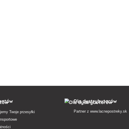
ientów
Dla dystrybutorów
Partner z
www.lacnepostreky.sk
jemy Twoje przesyłki
ansportowe
atności