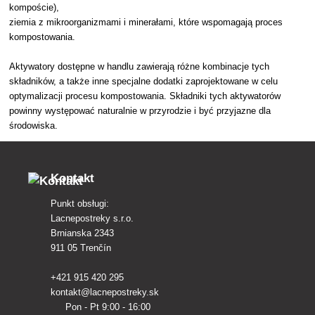
kompoście),
ziemia z mikroorganizmami i minerałami, które wspomagają proces
kompostowania.
Aktywatory dostępne w handlu zawierają różne kombinacje tych
składników, a także inne specjalne dodatki zaprojektowane w celu
optymalizacji procesu kompostowania. Składniki tych aktywatorów
powinny występować naturalnie w przyrodzie i być przyjazne dla
środowiska.
Kontakt
Punkt obsługi:
Lacnepostreky s.r.o.
Brnianska 2343
911 05 Trenčín
+421 915 420 295
kontakt@lacnepostreky.sk
Pon - Pt 9:00 - 16:00