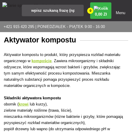
0
Menu
0
,00 Zł
+421 915 420 295 | PONIEDZIAŁEK - PIĄTEK 9:00 - 16:00
Aktywator kompostu
Aktywator kompostu to produkt, który przyspiesza rozkład materiału
organicznego w
kompoście
. Zawiera mikroorganizmy i składniki
odżywcze, które wspomagają wzrost bakterii i grzybów, zwiększając
tym samym efektywność procesu kompostowania. Mieszanka
naturalnych substancji pomaga przyspieszyć proces rozkładu
materiałów organicznych w kompoście.
Składniki aktywatora kompostu
obornik (
krowi
lub kurzy),
zielone materiały roślinne (trawa, liście),
mieszanka mikroorganizmów (różne bakterie i grzyby, które pomagają
przyspieszyć rozkład materiałów organicznych),
popiół drzewny lub wapno (do utrzymania odpowiedniego pH w