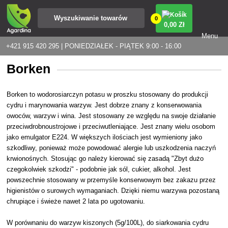
0
0
,00 Zł
Menu
+421 915 420 295 | PONIEDZIAŁEK - PIĄTEK 9:00 - 16:00
Borken
Borken to wodorosiarczyn potasu w proszku stosowany do produkcji
cydru i marynowania warzyw. Jest dobrze znany z konserwowania
owoców, warzyw i wina. Jest stosowany ze względu na swoje działanie
przeciwdrobnoustrojowe i przeciwutleniające. Jest znany wielu osobom
jako emulgator E224. W większych ilościach jest wymieniony jako
szkodliwy, ponieważ może powodować alergie lub uszkodzenia naczyń
krwionośnych. Stosując go należy kierować się zasadą "Zbyt dużo
czegokolwiek szkodzi" - podobnie jak sól, cukier, alkohol. Jest
powszechnie stosowany w przemyśle konserwowym bez zakazu przez
higienistów o surowych wymaganiach. Dzięki niemu warzywa pozostaną
chrupiące i świeże nawet 2 lata po ugotowaniu.
W porównaniu do warzyw kiszonych (5g/100L), do siarkowania cydru