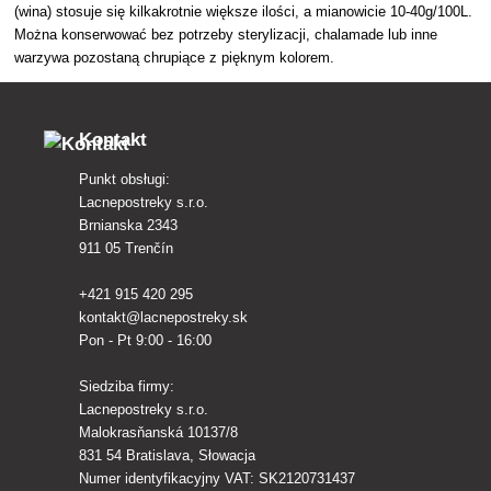
(wina) stosuje się kilkakrotnie większe ilości, a mianowicie 10-40g/100L.
Można konserwować bez potrzeby sterylizacji, chalamade lub inne
warzywa pozostaną chrupiące z pięknym kolorem.
Kontakt
Punkt obsługi:
Lacnepostreky s.r.o.
Brnianska 2343
911 05 Trenčín
+421 915 420 295
kontakt@lacnepostreky.sk
Pon - Pt 9:00 - 16:00
Siedziba firmy:
Lacnepostreky s.r.o.
Malokrasňanská 10137/8
831 54 Bratislava, Słowacja
Numer identyfikacyjny VAT: SK2120731437