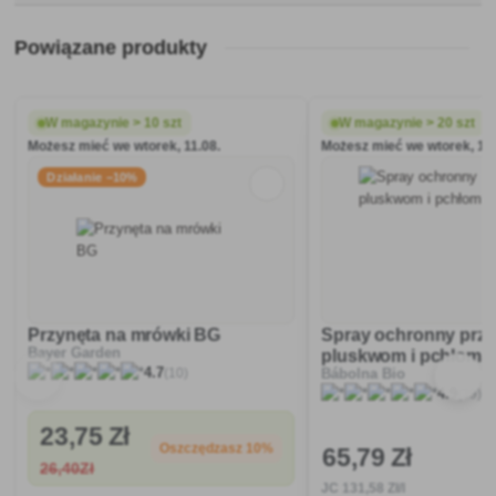
Powiązane produkty
W magazynie > 10 szt
W magazynie > 20 szt
Możesz mieć we wtorek, 11.08.
Możesz mieć we wtorek, 11.
Działanie −10%
Przynęta na mrówki BG
Spray ochronny prz
Bayer Garden
pluskwom i pchłom
(10)
4.7
Bábolna Bio
(39)
4.9
23
,75 Zł
Oszczędzasz 10%
65
,79 Zł
26
,40Zł
JC
131
,58 Zł/l