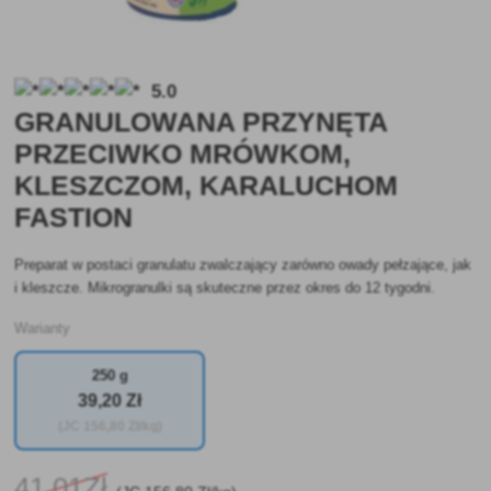
5.0
GRANULOWANA PRZYNĘTA
PRZECIWKO MRÓWKOM,
KLESZCZOM, KARALUCHOM
FASTION
Preparat w postaci granulatu zwalczający zarówno owady pełzające, jak
i kleszcze. Mikrogranulki są skuteczne przez okres do 12 tygodni.
Warianty
250 g
39
,20 Zł
(JC
156
,80 Zł/kg)
41
,01Zł