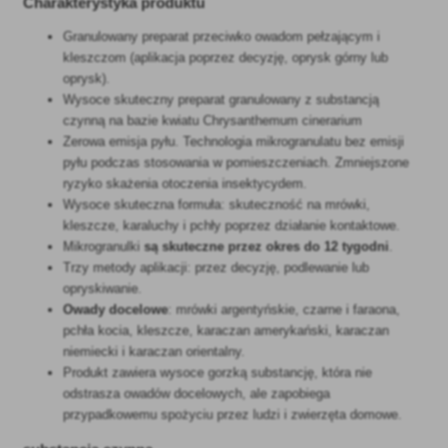
Charakterystyka produktu
Granulowany preparat przeciwko owadom pełzającym i
kleszczom (aplikacja poprzez decyzję, oprysk górny lub
oprysk).
Wysoce skuteczny preparat granulowany z substancją
czynną na bazie kwiatu Chrysanthemum cinerarium
Zerowa emisja pyłu. Technologia mikrogranulatu bez emisji
pyłu podczas stosowania w pomieszczeniach. Zmniejszone
ryzyko skażenia otoczenia insektycydem.
Wysoce skuteczna formuła: skuteczność na mrówki,
kleszcze, karaluchy i pchły poprzez działanie kontaktowe.
Mikrogranulki
są skuteczne przez okres do 12 tygodni
.
Trzy metody aplikacji: przez decyzję, podlewanie lub
opryskiwanie.
Owady docelowe
: mrówki argentyńskie, czarne i faraona,
pchła kocia, kleszcze, karaczan amerykański, karaczan
niemiecki i karaczan orientalny.
Produkt zawiera wysoce gorzką substancję, która nie
odstrasza owadów docelowych, ale zapobiega
przypadkowemu spożyciu przez ludzi i zwierzęta domowe.