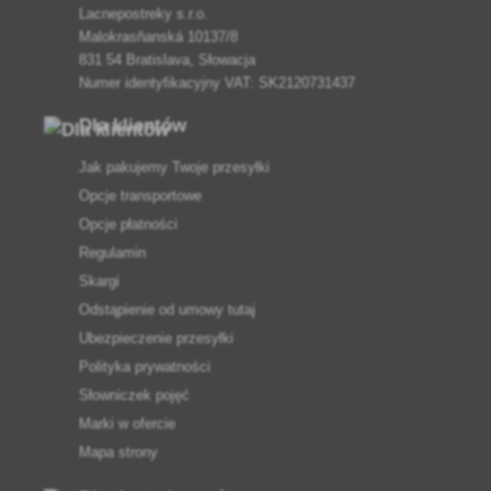
Lacnepostreky s.r.o.
Malokrasňanská 10137/8
831 54 Bratislava, Słowacja
Numer identyfikacyjny VAT: SK2120731437
Dla klientów
Jak pakujemy Twoje przesyłki
Opcje transportowe
Opcje płatności
Regulamin
Skargi
Odstąpienie od umowy tutaj
Ubezpieczenie przesyłki
Polityka prywatności
Słowniczek pojęć
Marki w ofercie
Mapa strony