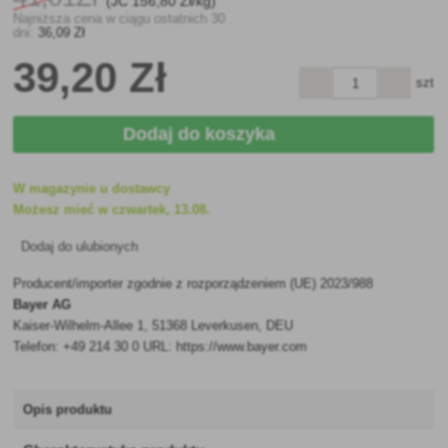
(JC
156
,80 Zł/kg)
Najniższa cena w ciągu ostatnich 30
dni:
36
,09 Zł
39
,20 Zł
szt
Dodaj do koszyka
W magazynie u dostawcy
Możesz mieć w czwartek, 13.08.
Dodaj do ulubionych
Producent/importer zgodnie z rozporządzeniem (UE) 2023/988
Bayer AG
Kaiser-Wilhelm-Allee 1, 51368 Leverkusen, DEU
Telefon: +49 214 30 0 URL: https://www.bayer.com
Opis produktu