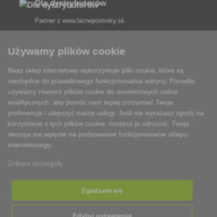
Dla dystrybutorów
Partner z
www.lacnepostreky.sk
Używamy plików cookie
Nasz sklep internetowy wykorzystuje pliki cookie, które są
Zawsze służymy fachową poradą
niezbędne do prawidłowego funkcjonowania witryny. Ponadto
używamy również plików cookie do anonimowych celów
Reklamacje są rozpatrywane w ciągu 24 godzin
analitycznych, aby pomóc nam lepiej zrozumieć Twoje
preferencje i ulepszyć nasze usługi. Jeśli nie wyrażasz zgody na
85% towarów w magazynie
korzystanie z tych plików cookie, możesz je odrzucić. Twoja
decyzja nie wpłynie na podstawowe funkcjonowanie sklepu
Dostawa w ciągu 24 godzin od poniedziałku do piątku
internetowego.
Zobacz szczegóły
Zgadzam się
Edytuj ustawienia