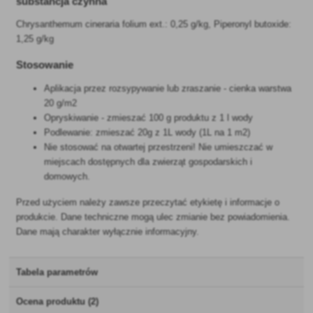
substancja czynna
Chrysanthemum cineraria folium ext.: 0,25 g/kg, Piperonyl butoxide:
1,25 g/kg
Stosowanie
Aplikacja przez rozsypywanie lub zraszanie - cienka warstwa
20 g/m2
Opryskiwanie - zmieszać 100 g produktu z 1 l wody
Podlewanie: zmieszać 20g z 1L wody (1L na 1 m2)
Nie stosować na otwartej przestrzeni! Nie umieszczać w
miejscach dostępnych dla zwierząt gospodarskich i
domowych.
Przed użyciem należy zawsze przeczytać etykietę i informacje o
produkcie. Dane techniczne mogą ulec zmianie bez powiadomienia.
Dane mają charakter wyłącznie informacyjny.
Tabela parametrów
Ocena produktu (2)