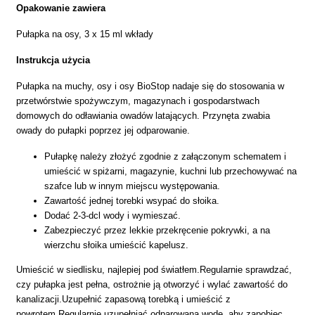
Opakowanie zawiera
Pułapka na osy, 3 x 15 ml wkłady
Instrukcja użycia
Pułapka na muchy, osy i osy BioStop nadaje się do stosowania w
przetwórstwie spożywczym, magazynach i gospodarstwach
domowych do odławiania owadów latających. Przynęta zwabia
owady do pułapki poprzez jej odparowanie.
Pułapkę należy złożyć zgodnie z załączonym schematem i
umieścić w spiżarni, magazynie, kuchni lub przechowywać na
szafce lub w innym miejscu występowania.
Zawartość jednej torebki wsypać do słoika.
Dodać 2-3-dcl wody i wymieszać.
Zabezpieczyć przez lekkie przekręcenie pokrywki, a na
wierzchu słoika umieścić kapelusz.
Umieścić w siedlisku, najlepiej pod światłem.Regularnie sprawdzać,
czy pułapka jest pełna, ostrożnie ją otworzyć i wylać zawartość do
kanalizacji.Uzupełnić zapasową torebką i umieścić z
powrotem.Regularnie uzupełniać odparowaną wodę, aby zapobiec