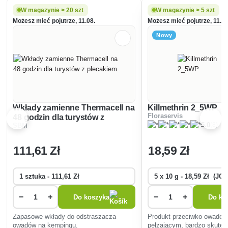
W magazynie > 20 szt
W magazynie > 5 szt
Możesz mieć pojutrze, 11.08.
Możesz mieć pojutrze, 11.08
Nowy
Wkłady zamienne Thermacell na
Killmethrin 2_5WP
Floraservis
48 godzin dla turystów z
(8)
5.0
SBM
plecakiem
111
,61 Zł
18
,59 Zł
−
+
−
+
Do koszyka
Do ko
Zapasowe wkłady do odstraszacza
Produkt przeciwko owadom 
owadów na kempingu.
pełzającym, bardzo skute