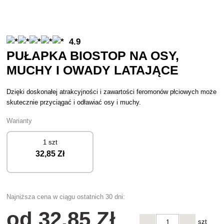
4.9
PUŁAPKA BIOSTOP NA OSY,
MUCHY I OWADY LATAJĄCE
Dzięki doskonałej atrakcyjności i zawartości feromonów płciowych może
skutecznie przyciągać i odławiać osy i muchy.
Warianty
1 szt
32
,85 Zł
Najniższa cena w ciągu ostatnich 30 dni:
od
32
,85 Zł
szt