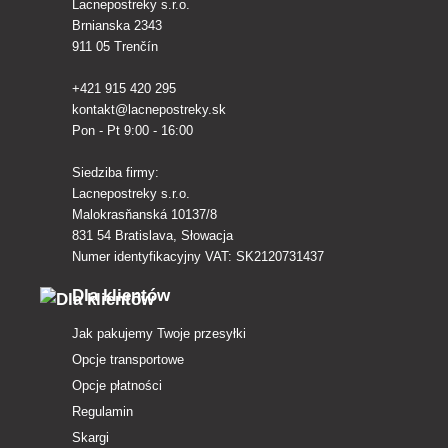
Lacnepostreky s.r.o.
Brnianska 2343
911 05 Trenčín
+421 915 420 295
kontakt@lacnepostreky.sk
Pon - Pt 9:00 - 16:00
Siedziba firmy:
Lacnepostreky s.r.o.
Malokrasňanská 10137/8
831 54 Bratislava, Słowacja
Numer identyfikacyjny VAT: SK2120731437
Dla klientów
Jak pakujemy Twoje przesyłki
Opcje transportowe
Opcje płatności
Regulamin
Skargi