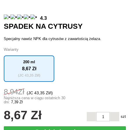
4.3
SPADEK NA CYTRUSY
Specjalny nawóz NPK dla cytrusów z zawartością żelaza.
Warianty
200 ml
8
,67 Zł
(JC
43
,35 Zł/l)
8
,94Zł
(JC
43
,35 Zł/l)
Najniższa cena w ciągu ostatnich 30
dni:
7
,39 Zł
8
,67 Zł
szt