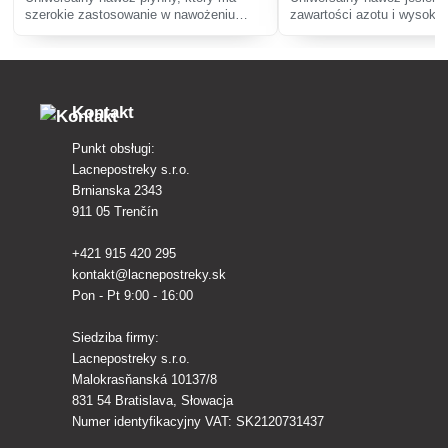
szerokie zastosowanie w nawożeniu
zawartości azotu i wysokie
roślin ozdobnych, owoców, warzyw, a
potasu uzupełnia energicz
także roślin balkonowych i pokojowych.
roślin i sprawia, że ich ch
Sprzyja zdrowemu wzrostowi roślin, a w
dojrzewają przed zimą.
przypadk
Kontakt
Punkt obsługi:
Lacnepostreky s.r.o.
Brnianska 2343
911 05 Trenčín
+421 915 420 295
kontakt@lacnepostreky.sk
Pon - Pt 9:00 - 16:00
Siedziba firmy:
Lacnepostreky s.r.o.
Malokrasňanská 10137/8
831 54 Bratislava, Słowacja
Numer identyfikacyjny VAT: SK2120731437