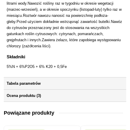
litrami wody.Nawozić rośliny raz w tygodniu w okresie wegetacji
(marzec-wrzesień), a w okresie spoczynku (listopad-luty) tylko raz w
miesiącu.Roztwór nawozu nanosić na powierzchnię podłoża-
gleby.Przed użyciem dokładnie wstrząsnąć zawartość butelki.Nawóz
do cytrusów przeznaczony jest do stosowania na wszystkich
gatunkach roślin cytrusowych: cytrynach, pomarańczach,
grejpfrutach i innych.Zawiera żelazo, które zapobiega występowaniu
chlorozy (zażółcenia liści).
Składniki
5%N + 6%P2O5 + 6% K20 + 0,5Fe
Tabela parametrów
Ocena produktu (3)
Powiązane produkty