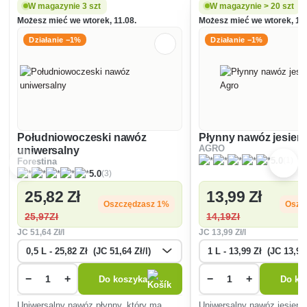
W magazynie 3 szt
W magazynie > 20 szt
Możesz mieć we wtorek, 11.08.
Możesz mieć we wtorek, 11.
Działanie −1%
Działanie −1%
Południowoczeski nawóz
Płynny nawóz jesien
AGRO
uniwersalny
(1)
5.0
Forestina
(3)
5.0
25
,82 Zł
13
,99 Zł
Oszczędzasz 1%
Oszc
25
,97Zł
14
,19Zł
JC
51
,64 Zł/l
JC
13
,99 Zł/l
−
+
−
+
Do koszyka
Do ko
Uniwersalny nawóz płynny, który ma
Uniwersalny nawóz jesienny