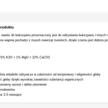
produktu
y nawóz do bukszpanu przeznaczony jest do odżywiania bukszpanu i innych 
nu wapnia pochodzi z muszli zwierząt morskich, dzięki czemu jest dobrze pr
+ 5% K2O + 1% MgO + 22% CaCO3
nia składniki odżywcze w zależności od temperatury i wilgotności gleby
ć gleby dzięki wysokiej zawartości substancji organicznych
mierny wzrost i obfite ulistnienie
 środowiska
ez 2-3 miesiące