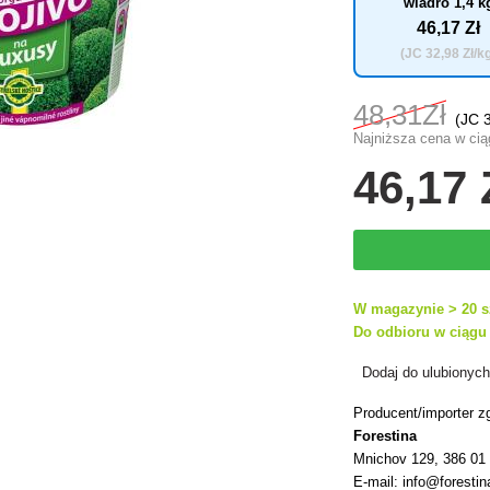
wiadro 1,4 k
46
,17 Zł
(JC
32
,98 Zł/k
48
,31Zł
(JC
Najniższa cena w ciąg
46
,17 
W magazynie > 20 s
Do odbioru w ciągu 
Dodaj do ulubionyc
Producent/importer z
Forestina
Mnichov 129, 386 01
E-mail: info@forestin