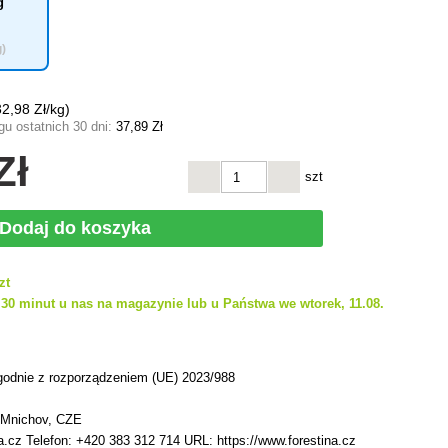
g
g)
32
,98 Zł/kg)
u ostatnich 30 dni:
37
,89 Zł
Zł
szt
Dodaj do koszyka
zt
30 minut u nas na magazynie lub u Państwa we wtorek, 11.08.
h
godnie z rozporządzeniem (UE) 2023/988
 Mnichov, CZE
a.cz Telefon: +420 383 312 714 URL: https://www.forestina.cz