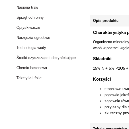
Nasiona traw
Sprzęt ochronny
Opis produktu
Opryskiwacze
Charakterystyka 
Narzędzia ogrodowe
Organiczno-mineraln
Technologia wody
wapń w postaci węgla
Środki czyszczące i dezynfekujące
Składniki
Chemia basenowa
15% N + 5% P2O5 
Tekstylia i folie
Korzyści
stopniowo uwal
poprawia jakoś
zapewnia równo
przyjazny dla
skuteczny prz
Tabela parametrów