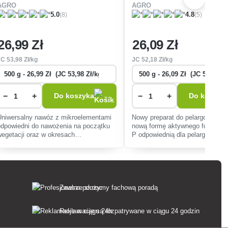
AGRO
AGRO
(8)
(5)
5.0
4.8
26
,99 Zł
26
,09 Zł
JC
53
,98 Zł/kg
JC
52
,18 Zł/kg
−
+
−
+
Do koszyka
Do koszyk
Uniwersalny nawóz z mikroelementami
Nowy preparat do pelargonii zaw
odpowiedni do nawożenia na początku
nową formę aktywnego fosforu
wegetacji oraz w okresach
P odpowiednią dla pelargonii i i
intensywnego wzrostu.
rodzajów roślin balkonowych.
Zawsze służymy fachową poradą
Reklamacje są rozpatrywane w ciągu 24 godzin