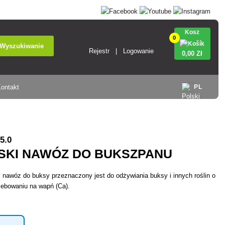
Kosz
0
Wyszukiwanie
Rejestr
Logowanie
0
,00 Zł
ontakt
PL
5.0
SKI NAWÓZ DO BUKSZPANU
 nawóz do buksy przeznaczony jest do odżywiania buksy i innych roślin o
ebowaniu na wapń (Ca).