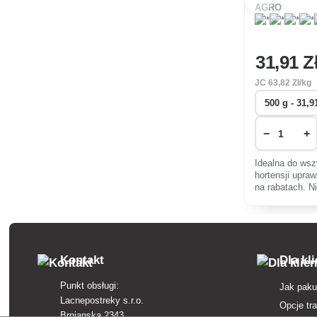
AGRO
31
,91 Z
JC
63
,82 Zł/kg
−
+
Idealna do wsz
hortensji upra
na rabatach. N
niebieskich hor
Kontakt
Dla kl
Punkt obsługi:
Jak paku
Lacnepostreky s.r.o.
Opcje tr
Brnianska 2343