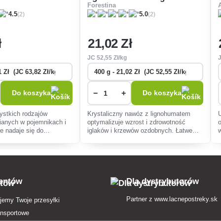
Forestina
krzewów ozdobnych
(2)
(2)
4.5
5.0
ł
21
,02 Zł
JC
52
,55 Zł/kg
−
+
Do koszyka
Do koszyka
ystkich rodzajów
Krystaliczny nawóz z lignohumatem
wianych w pojemnikach i
optymalizuje wzrost i zdrowotność
ie nadaje się do
iglaków i krzewów ozdobnych. Łatwe
tensji.
rozpuszczanie i aplikacja gwarantują
szybki efekt i intensywne wybarwienie
roślin.
ientów
Dla dystrybutorów
Partner z
www.lacnepostreky.sk
jemy Twoje przesyłki
ansportowe