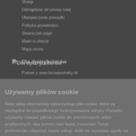
Skargi
Odstąpienie od umowy tutaj
Ubezpieczenie przesyłki
Polityka prywatności
Słowniczek pojęć
Marki w ofercie
Mapa strony
Dla dystrybutorów
Partner z
www.lacnepostreky.sk
Używamy plików cookie
Nasz sklep internetowy wykorzystuje pliki cookie, które są
Zawsze służymy fachową poradą
niezbędne do prawidłowego funkcjonowania witryny. Ponadto
używamy również plików cookie do anonimowych celów
Reklamacje są rozpatrywane w ciągu 24 godzin
analitycznych, aby pomóc nam lepiej zrozumieć Twoje
preferencje i ulepszyć nasze usługi. Jeśli nie wyrażasz zgody na
85% towarów w magazynie