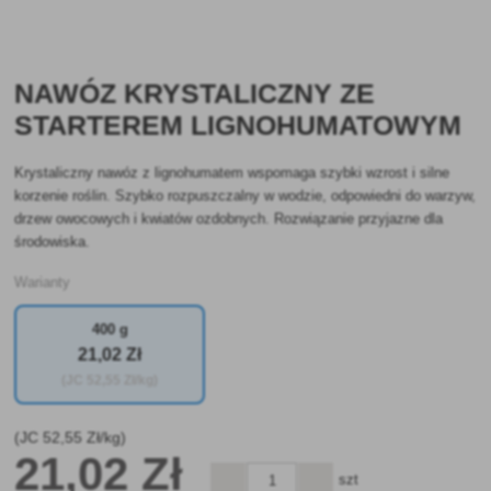
NAWÓZ KRYSTALICZNY ZE
STARTEREM LIGNOHUMATOWYM
Krystaliczny nawóz z lignohumatem wspomaga szybki wzrost i silne
korzenie roślin. Szybko rozpuszczalny w wodzie, odpowiedni do warzyw,
drzew owocowych i kwiatów ozdobnych. Rozwiązanie przyjazne dla
środowiska.
Warianty
400 g
21
,02 Zł
(JC
52
,55 Zł/kg)
(JC
52
,55 Zł/kg)
21
,02 Zł
szt