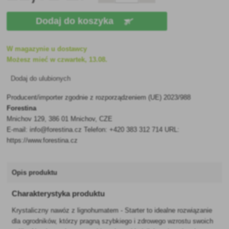
Dodaj do koszyka
W magazynie u dostawcy
Możesz mieć w czwartek, 13.08.
Dodaj do ulubionych
Producent/importer zgodnie z rozporządzeniem (UE) 2023/988
Forestina
Mnichov 129, 386 01 Mnichov, CZE
E-mail: info@forestina.cz Telefon: +420 383 312 714 URL:
https://www.forestina.cz
Opis produktu
Charakterystyka produktu
Krystaliczny nawóz z lignohumatem - Starter to idealne rozwiązanie
dla ogrodników, którzy pragną szybkiego i zdrowego wzrostu swoich