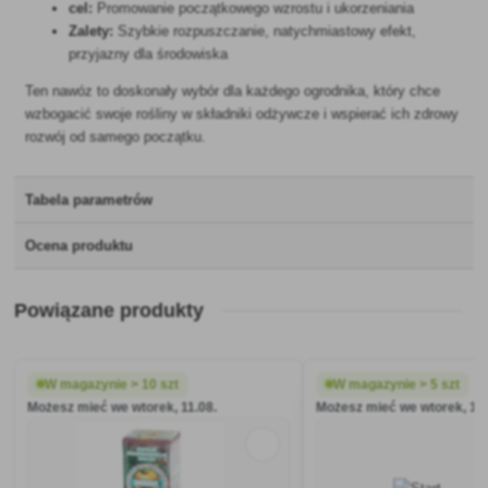
cel:
Promowanie początkowego wzrostu i ukorzeniania
Zalety:
Szybkie rozpuszczanie, natychmiastowy efekt,
przyjazny dla środowiska
Ten nawóz to doskonały wybór dla każdego ogrodnika, który chce
wzbogacić swoje rośliny w składniki odżywcze i wspierać ich zdrowy
rozwój od samego początku.
Tabela parametrów
Ocena produktu
Powiązane produkty
W magazynie > 10 szt
W magazynie > 5 szt
Możesz mieć we wtorek, 11.08.
Możesz mieć we wtorek, 11.