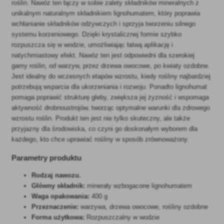
roślin. Nawóz ten łączy w sobie zalety składników mineralnych z
unikalnym naturalnym składnikiem lignohumatem, który poprawia
wchłanianie składników odżywczych i sprzyja tworzeniu silnego
systemu korzeniowego. Dzięki krystalicznej formie szybko
rozpuszcza się w wodzie, umożliwiając łatwą aplikację i
natychmiastowy efekt. Nawóz ten jest odpowiedni dla szerokiej
gamy roślin, od warzyw, przez drzewa owocowe, po kwiaty ozdobne.
Jest idealny do wczesnych etapów wzrostu, kiedy rośliny najbardziej
potrzebują wsparcia dla ukorzeniania i rozwoju. Ponadto lignohumat
pomaga poprawić strukturę gleby, zwiększa jej żyzność i wspomaga
aktywność drobnoustrojów, tworząc optymalne warunki dla zdrowego
wzrostu roślin. Produkt ten jest nie tylko skuteczny, ale także
przyjazny dla środowiska, co czyni go doskonałym wyborem dla
każdego, kto chce uprawiać rośliny w sposób zrównoważony.
Parametry produktu
Rodzaj nawozu.
Główny składnik:
minerały wzbogacone lignohumatem
Waga opakowania:
400 g
Przeznaczenie:
warzywa, drzewa owocowe, rośliny ozdobne
Forma użytkowa:
Rozpuszczalny w wodzie