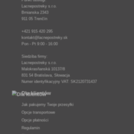
Lacnepostreky s.r.o.
Brnianska 2343
911 05 Trenčín
+421 915 420 295
kontakt@lacnepostreky.sk
Pon - Pt 9:00 - 16:00
Siedziba firmy:
Lacnepostreky s.r.o.
Malokrasňanská 10137/8
831 54 Bratislava, Słowacja
Numer identyfikacyjny VAT: SK2120731437
Dla klientów
Jak pakujemy Twoje przesyłki
Opcje transportowe
Opcje płatności
Regulamin