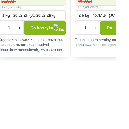
21
,96Zł
46
,07Zł
JC
20
,32 Zł/kg
JC
17
,49 Zł/kg
−
+
−
+
Do koszyka
Do koszyk
Organiczny nawóz z mączką bazaltową
Organiczno-mineralny nawóz NP
dostarcza różom długotrwałych
granulowany do pelargonii.
składników mineralnych, zwiększa ich
odporność na choroby i wspomaga
obfite kwitnienie. Łatwy w użyciu dla
wszystkich r