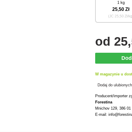
1 kg
25
,50 Zł
(JC
25
,50 Zł/k
od
25
Dod
W magazynie u dos
Dodaj do ulubionyc
Producent/importer z
Forestina
Mnichov 129, 386 01
E-mail: info@forestin