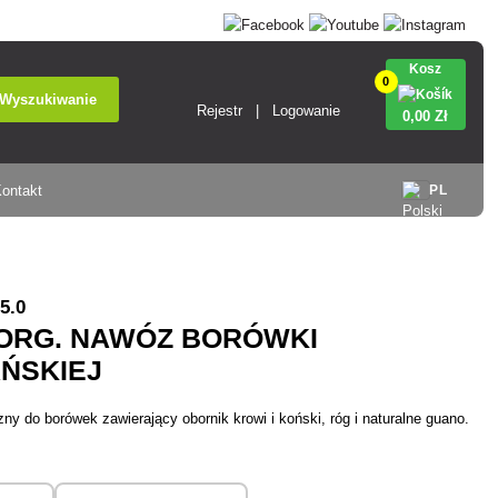
Kosz
0
Wyszukiwanie
Rejestr
Logowanie
0
,00 Zł
ontakt
PL
5.0
 ORG. NAWÓZ BORÓWKI
ŃSKIEJ
y do borówek zawierający obornik krowi i koński, róg i naturalne guano.