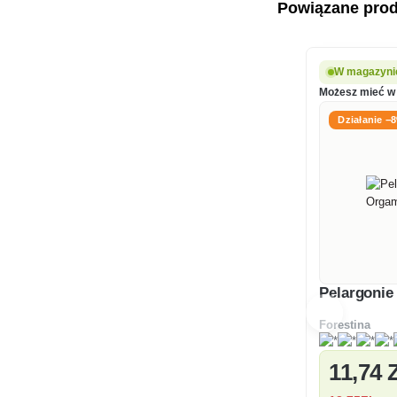
Powiązane pro
W magazyni
Możesz mieć w 
Działanie −
Pelargonie
Forestina
11
,74 