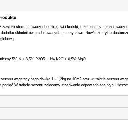
produktu
 zawiera sfermentowany obornik krowi i koński, rozdrobniony i granulowany 
ez dodatku składników produkowanych przemysłowo. Nawóz nie tylko dostarc
 glebową.
ganiczny 5% N + 3,5% P2O5 + 1% K2O + 0,5% MgO
 sezonu wegetacyjnego dawką 1 - 1,2kg na 10m2 oraz w trakcie sezonu weg
ie podlać.W trakcie sezonu zalecamy stosowanie odpowiedniego płynu Hoszc
)