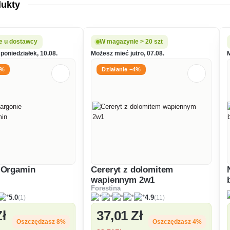
dukty
e u dostawcy
W magazynie > 20 szt
poniedziałek, 10.08.
Możesz mieć jutro, 07.08.
8%
Działanie −4%
 Orgamin
Cereryt z dolomitem
wapiennym 2w1
Forestina
(1)
(11)
5.0
4.9
Zł
37
,01 Zł
Oszczędzasz 8%
Oszczędzasz 4%