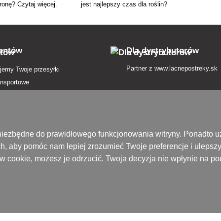
ronę? Czytaj więcej.
jest najlepszy czas dla roślin?
ientów
Dla dystrybutorów
Partner z
www.lacnepostreky.sk
jemy Twoje przesyłki
ansportowe
atności
in
nie od umowy tutaj
są niezbędne do prawidłowego funkcjonowania witryny. Ponadto
h, aby pomóc nam lepiej zrozumieć Twoje preferencje i ulepsz
zenie przesyłki
ików cookie, możesz je odrzucić. Twoja decyzja nie wpłynie na 
 prywatności
ek pojęć
ofercie
ony