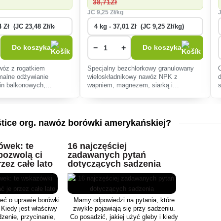
38
,71Zł
JC
9
,25 Zł/kg
−
+
Do koszyka
Do koszyka
wóz z rogatkiem
Specjalny bezchlorkowy granulowany
malne odżywianie
wieloskładnikowy nawóz NPK z
ślin balkonowych,
wapniem, magnezem, siarką i
wy wzrost i kwitnienie.
mikroelementami (B, Cu Mo, Zn), który
, przyjazny dla
nadaje się do wszystkich upraw z
wyjątkiem roślin kwasolubnych.
tice org. nawóz borówki amerykańskiej?
ówek: te
16 najczęściej
pozwolą ci
zadawanych pytań
rzez całe lato
dotyczących sadzenia
eć o uprawie borówki
Mamy odpowiedzi na pytania, które
Kiedy jest właściwy
zwykle pojawiają się przy sadzeniu.
zenie, przycinanie,
Co posadzić, jakiej użyć gleby i kiedy