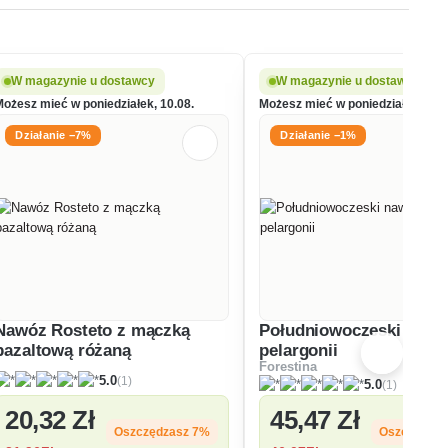
W magazynie u dostawcy
W magazynie u dostawcy
Możesz mieć w poniedziałek, 10.08.
Możesz mieć w poniedziałek, 10.0
Działanie −7%
Działanie −1%
Nawóz Rosteto z mączką
Południowoczeski nawó
bazaltową różaną
pelargonii
Forestina
(1)
5.0
(1)
5.0
20
,32 Zł
45
,47 Zł
Oszczędzasz 7%
Oszczędza