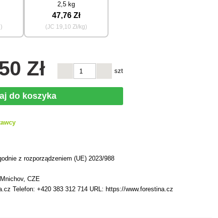
2,5 kg
47
,76 Zł
g)
(JC
19
,10 Zł/kg)
,50 Zł
szt
aj do koszyka
tawcy
h
godnie z rozporządzeniem (UE) 2023/988
 Mnichov, CZE
a.cz Telefon: +420 383 312 714 URL: https://www.forestina.cz