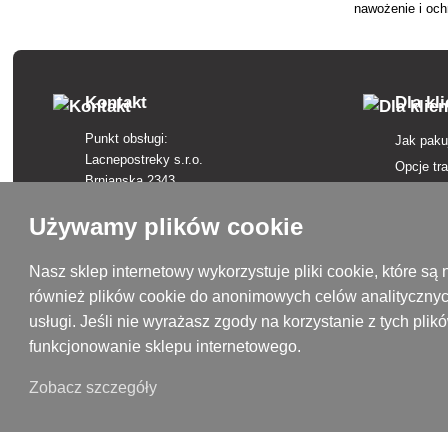
nawożenie i och
Kontakt
Dla kl
Punkt obsługi:
Jak paku
Lacnepostreky s.r.o.
Opcje tr
Brnianska 2343
Opcje pł
911 05 Trenčín
Regulam
Używamy plików cookie
+421 915 420 295
Skargi
kontakt@lacnepostreky.sk
Odstąpie
Nasz sklep internetowy wykorzystuje pliki cookie, które 
Pon - Pt 9:00 - 16:00
również plików cookie do anonimowych celów analitycznyc
Ubezpiec
usługi. Jeśli nie wyrażasz zgody na korzystanie z tych pl
Polityka
Siedziba firmy:
funkcjonowanie sklepu internetowego.
Lacnepostreky s.r.o.
Słownicz
Malokrasňanská 10137/8
Marki w 
Zobacz szczegóły
831 54 Bratislava, Słowacja
Mapa str
Numer identyfikacyjny VAT: SK2120731437