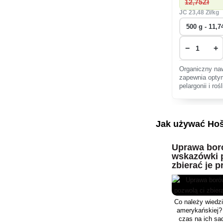
12
,75Zł
JC
23
,48 Zł/kg
−
+
Organiczny na
zapewnia opty
pelargonii i ro
wspierając zdro
Łatwy w użyciu
środowiska.
Jak używać Hoš
Uprawa bor
wskazówki 
zbierać je p
Co należy wiedzi
amerykańskiej? 
czas na ich sad