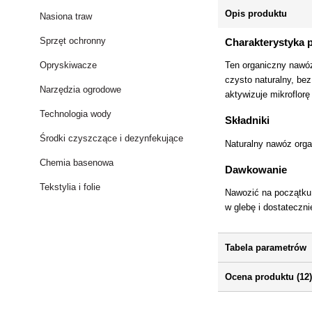
Opis produktu
Nasiona traw
Sprzęt ochronny
Charakterystyka 
Opryskiwacze
Ten organiczny nawóz
czysto naturalny, b
Narzędzia ogrodowe
aktywizuje mikroflorę
Technologia wody
Składniki
Środki czyszczące i dezynfekujące
Naturalny nawóz or
Chemia basenowa
Dawkowanie
Tekstylia i folie
Nawozić na początku
w glebę i dostateczn
Tabela parametrów
Ocena produktu (12