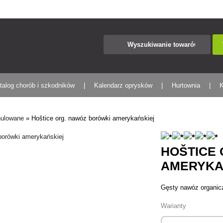
talog chorób i szkodników
Kalendarz oprysków
Hurtownia
K
nulowane
»
Hoštice org. nawóz borówki amerykańskiej
HOŠTICE
AMERYKA
Gęsty nawóz organiczn
Warianty