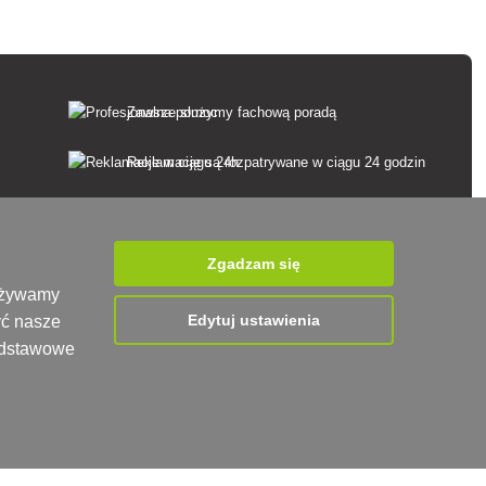
Zawsze służymy fachową poradą
Reklamacje są rozpatrywane w ciągu 24 godzin
85% towarów w magazynie
Dostawa w ciągu 24 godzin od poniedziałku do
Zgadzam się
piątku
 używamy
Edytuj ustawienia
yć nasze
podstawowe