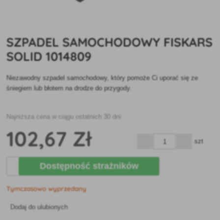
SZPADEL SAMOCHODOWY FISKARS
SOLID 1014809
Niezawodny szpadel samochodowy, który pomoże Ci uporać się ze
śniegiem lub błotem na drodze do przygody.
Najniższa cena w ciągu ostatnich 30 dni:
102
,67 Zł
szt
Dostępność strażników
Tymczasowo wyprzedany
Dodaj do ulubionych