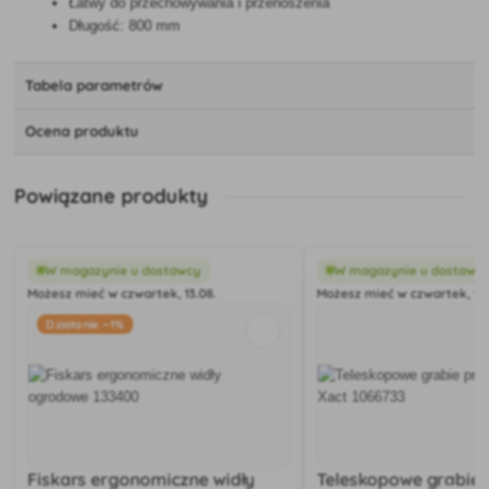
Łatwy do przechowywania i przenoszenia
Długość: 800 mm
Tabela parametrów
Ocena produktu
Powiązane produkty
W magazynie u dostawcy
W magazynie u dostawc
Możesz mieć w czwartek, 13.08.
Możesz mieć w czwartek, 13.
Działanie −1%
Fiskars ergonomiczne widły
Teleskopowe grabie 