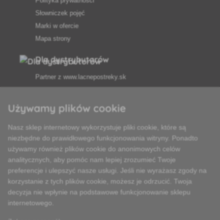
Polityka prywatności
Słowniczek pojęć
Marki w ofercie
Mapa strony
Dla dystrybutorów
Partner z
www.lacnepostreky.sk
Używamy plików cookie
Nasz sklep internetowy wykorzystuje pliki cookie, które są
Zawsze służymy fachową poradą
niezbędne do prawidłowego funkcjonowania witryny. Ponadto
używamy również plików cookie do anonimowych celów
Reklamacje są rozpatrywane w ciągu 24 godzin
analitycznych, aby pomóc nam lepiej zrozumieć Twoje
preferencje i ulepszyć nasze usługi. Jeśli nie wyrażasz zgody na
85% towarów w magazynie
korzystanie z tych plików cookie, możesz je odrzucić. Twoja
decyzja nie wpłynie na podstawowe funkcjonowanie sklepu
Dostawa w ciągu 24 godzin od poniedziałku do piątku
internetowego.