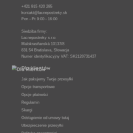
+421 915 420 295
kontakt@lacnepostreky.sk
Pon - Pt 9:00 - 16:00
Siedziba firmy:
Lacnepostreky s.r.o.
Malokrasňanská 10137/8
831 54 Bratislava, Słowacja
Numer identyfikacyjny VAT: SK2120731437
Dla klientów
Jak pakujemy Twoje przesyłki
Opcje transportowe
Opcje płatności
Regulamin
Skargi
Odstąpienie od umowy tutaj
Ubezpieczenie przesyłki