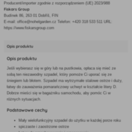
Producent/importer zgodnie z rozporządzeniem (UE) 2023/988
Fiskars Group
Budínek 86, 263 01 Dobříš, FIN
E-mail: office@nohelgarden.cz Telefon: +420 318 533 511 URL:
https://www.fiskarsgroup.com
Opis produktu
Opis produktu
Jeśli wybierasz się w góry lub na pustkowia, opłaca się mieć ze
sobą ten niezawodny szpadel, który pomoże Ci uporać się ze
śniegiem lub błotem. Szpadel ma wytrzymałe stalowe ostrze i duży,
łatwy do zauważenia pomarańczowy uchwyt w kształcie litery D.
Dobrze mieści się w bagażniku samochodu, aby pomóc Ci w
różnych sytuacjach.
Podstawowe cechy
Mały wielofunkcyjny szpadel do użytku w każdej porze roku
spiczaste i zaostrzone ostrze