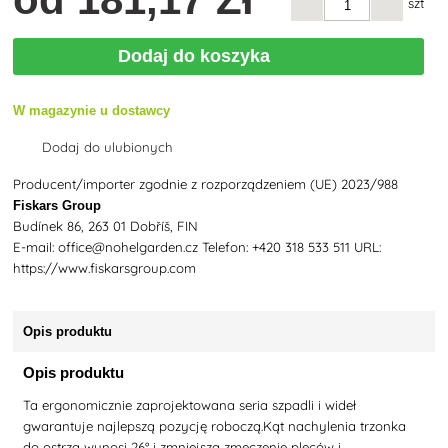
szt
Dodaj do koszyka
W magazynie u dostawcy
Dodaj do ulubionych
Producent/importer zgodnie z rozporządzeniem (UE) 2023/988
Fiskars Group
Budínek 86, 263 01 Dobříš, FIN
E-mail: office@nohelgarden.cz Telefon: +420 318 533 511 URL:
https://www.fiskarsgroup.com
Opis produktu
Opis produktu
Ta ergonomicznie zaprojektowana seria szpadli i wideł
gwarantuje najlepszą pozycję roboczą.Kąt nachylenia trzonka
do ostrza wynosi 26° i zmniejsza zmęczenie pleców i