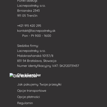
Punkt obsługi:
Lacnepostreky s.r.o.
Brnianska 2343
911 05 Trenčín
+421 915 420 295
kontakt@lacnepostreky.sk
Pon - Pt 9:00 - 16:00
Siedziba firmy:
Lacnepostreky s.r.o.
Malokrasňanská 10137/8
831 54 Bratislava, Słowacja
Numer identyfikacyjny VAT: SK2120731437
Dla klientów
Jak pakujemy Twoje przesyłki
Opcje transportowe
Opcje płatności
Regulamin