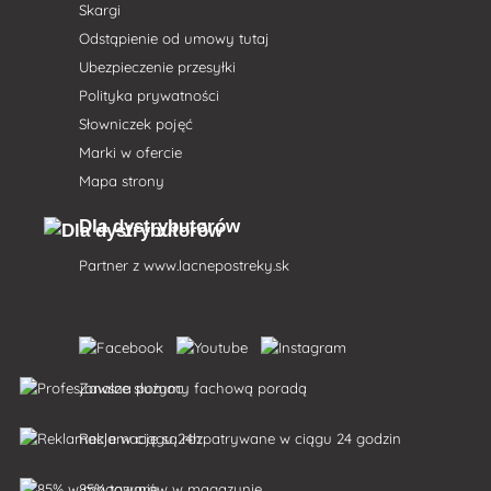
Skargi
Odstąpienie od umowy tutaj
Ubezpieczenie przesyłki
Polityka prywatności
Słowniczek pojęć
Marki w ofercie
Mapa strony
Dla dystrybutorów
Partner z
www.lacnepostreky.sk
Zawsze służymy fachową poradą
Reklamacje są rozpatrywane w ciągu 24 godzin
85% towarów w magazynie