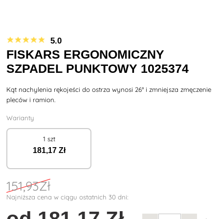
5.0
FISKARS ERGONOMICZNY
SZPADEL PUNKTOWY 1025374
Kąt nachylenia rękojeści do ostrza wynosi 26° i zmniejsza zmęczenie
pleców i ramion.
Warianty
1 szt
181
,17 Zł
151
,93Zł
Najniższa cena w ciągu ostatnich 30 dni:
od
181
,17 Zł