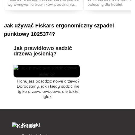
wyrównywania trawników, podcinania
polecany dla kobiet.
korzeni, przenoszenia i mieszania gleby.
Wytrzymały stalowy uchwyt o okrągłym
przekroju.
Jak używać Fiskars ergonomiczny szpadel
punktowy 1025374?
Jak prawidłowo sadzić
drzewa jesienią?
Planujesz posadzić nowe drzewa?
Doradzamy, jak i kiedy sadzić nie
tylko drzewa owocowe, ale także
iglaki.
Kontakt