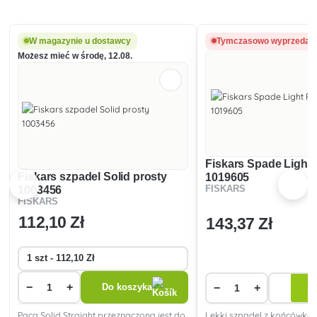
W magazynie u dostawcy
Tymczasowo wyprzedan
Możesz mieć w środę, 12.08.
Fiskars Spade Light 
Fiskars szpadel Solid prosty
1019605
1003456
FISKARS
FISKARS
112
,10 Zł
143
,37 Zł
D
−
+
−
+
Do koszyka
s
Paca Solid Straight przeznaczona jest do
Lekki szpadel z końcówką, 