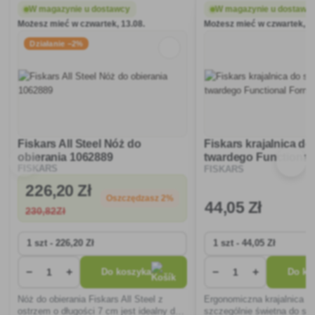
W magazynie u dostawcy
W magazynie u dostawc
Możesz mieć w czwartek, 13.08.
Możesz mieć w czwartek, 13
Działanie −2%
Fiskars All Steel Nóż do
Fiskars krajalnica do
obierania 1062889
twardego Functiona
FISKARS
FISKARS
1016129
226
,20 Zł
Oszczędzasz 2%
44
,05 Zł
230
,82Zł
−
+
−
+
Do koszyka
Do ko
Nóż do obierania Fiskars All Steel z
Ergonomiczna krajalnica do
ostrzem o długości 7 cm jest idealny do
szczególnie świetna do se