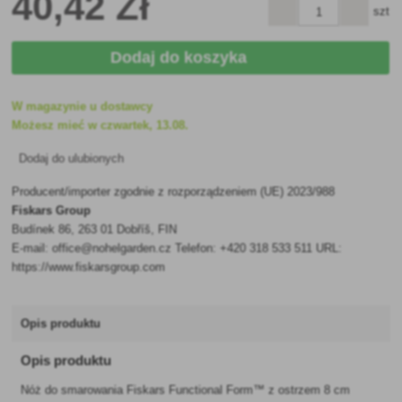
40
,42 Zł
szt
Dodaj do koszyka
W magazynie u dostawcy
Możesz mieć w czwartek, 13.08.
Dodaj do ulubionych
Producent/importer zgodnie z rozporządzeniem (UE) 2023/988
Fiskars Group
Budínek 86, 263 01 Dobříš, FIN
E-mail: office@nohelgarden.cz Telefon: +420 318 533 511 URL:
https://www.fiskarsgroup.com
Opis produktu
Opis produktu
Nóż do smarowania Fiskars Functional Form™ z ostrzem 8 cm