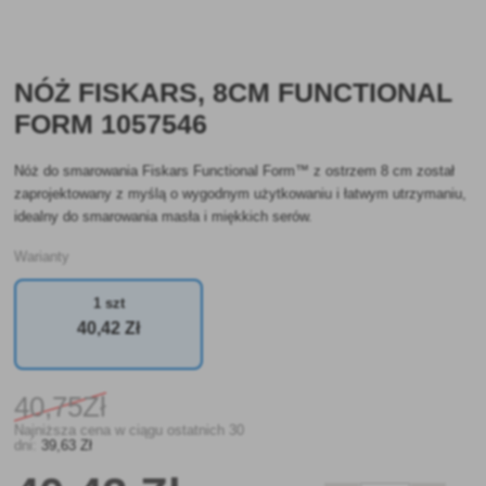
NÓŻ FISKARS, 8CM FUNCTIONAL
FORM 1057546
Nóż do smarowania Fiskars Functional Form™ z ostrzem 8 cm został
zaprojektowany z myślą o wygodnym użytkowaniu i łatwym utrzymaniu,
idealny do smarowania masła i miękkich serów.
Warianty
1 szt
40
,42 Zł
40
,75Zł
Najniższa cena w ciągu ostatnich 30
dni:
39
,63 Zł