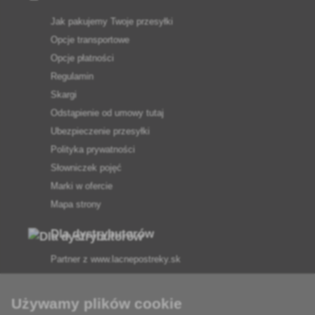
Jak pakujemy Twoje przesyłki
Opcje transportowe
Opcje płatności
Regulamin
Skargi
Odstąpienie od umowy tutaj
Ubezpieczenie przesyłki
Polityka prywatności
Słowniczek pojęć
Marki w ofercie
Mapa strony
Dla dystrybutorów
Partner z
www.lacnepostreky.sk
Używamy plików cookie