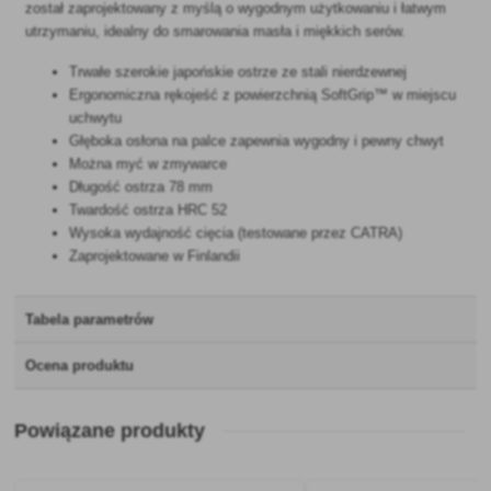
został zaprojektowany z myślą o wygodnym użytkowaniu i łatwym
utrzymaniu, idealny do smarowania masła i miękkich serów.
Trwałe szerokie japońskie ostrze ze stali nierdzewnej
Ergonomiczna rękojeść z powierzchnią SoftGrip™ w miejscu
uchwytu
Głęboka osłona na palce zapewnia wygodny i pewny chwyt
Można myć w zmywarce
Długość ostrza 78 mm
Twardość ostrza HRC 52
Wysoka wydajność cięcia (testowane przez CATRA)
Zaprojektowane w Finlandii
Tabela parametrów
Ocena produktu
Powiązane produkty