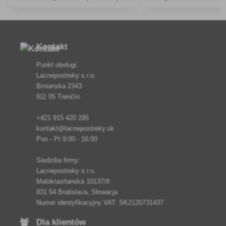
obierania i krojenia małych owoców i
Gouda, wykonana z wysokie
warzyw
stali nierdzewnej.
Kontakt
Punkt obsługi:
Lacnepostreky s.r.o.
Brnianska 2343
911 05 Trenčín
+421 915 420 295
kontakt@lacnepostreky.sk
Pon - Pt 9:00 - 16:00
Siedziba firmy:
Lacnepostreky s.r.o.
Malokrasňanská 10137/8
831 54 Bratislava, Słowacja
Numer identyfikacyjny VAT: SK2120731437
Dla klientów