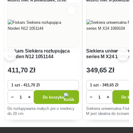
Możesz mieć w poniedziałek, 10.08.
Możesz mieć w poniedziałek
Fiskars Siekiera rozłupująca
Siekiera uniwersalna 
Norden N12 1051144
series M X24 106910
411
,70 Zł
349
,65 Zł
−
+
−
+
Do koszyka
Do ko
Do rozłupywania małych pni o średnicy
Siekiera uniwersalna Fiska
do 20 cm.
M jest idealna do ścinania 
uniwersalnego rąbania.