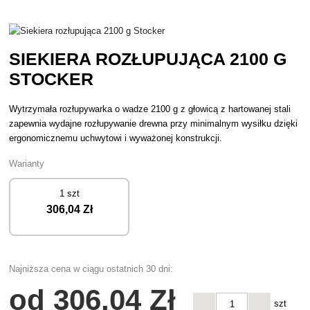
SIEKIERA ROZŁUPUJĄCA 2100 G
STOCKER
Wytrzymała rozłupywarka o wadze 2100 g z głowicą z hartowanej stali
zapewnia wydajne rozłupywanie drewna przy minimalnym wysiłku dzięki
ergonomicznemu uchwytowi i wyważonej konstrukcji.
Warianty
1 szt
306
,04 Zł
Najniższa cena w ciągu ostatnich 30 dni:
od
306
,04 Zł
szt