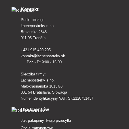
Kontakt
Punkt obsługi:
Lacnepostreky s.r.o.
Brnianska 2343
911 05 Trenčín
+421 915 420 295
kontakt@lacnepostreky.sk
Pon - Pt 9:00 - 16:00
Siedziba firmy:
Lacnepostreky s.r.o.
Malokrasňanská 10137/8
831 54 Bratislava, Słowacja
Numer identyfikacyjny VAT: SK2120731437
Dla klientów
Jak pakujemy Twoje przesyłki
Opcje transportowe