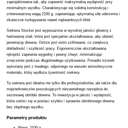
zaprojektowana tak, aby zapewnić maksymalną wydajność przy
minimalnym wysiłku. Charakteryzuje się solidną konstrukcją i
zrównoważoną wagą 2100 g, zapewniając optymalną siłę uderzenia i
skuteczne rozłupywanie nawet najtwardszych kłód.
Siekiera Stocker jest wyposażona w wysokiej jakości głowicę z
hartowanej stali, która jest specjalnie ukształtowana, aby ułatwić
penetrację drewna. Ostrze jest ostro szlifowane, co zwiększa
dokładność i szybkość pracy. Ergonomicznie ukształtowana
rękojeść zapewnia wygodny i pewny chwyt, minimalizując
zmęczenie podczas długotrwałego użytkowania. Ponadto trzonek
wykonany jest z trwałego, odpornego na warunki atmosferyczne
materiału, który wydłuża żywotność siekiery.
Ta siekiera jest idealna nie tylko dla profesjonalistów, ale także dla
majsterkowiczów poszukujących niezawodnego narzędzia do
sezonowej obróbki drewna. To inwestycja w jakość i wydajność,
która zwróci się w postaci szybko i sprawnie obrobionego drewna
bez zbędnego wysiłku.
Parametry produktu
Waga: 2100 g