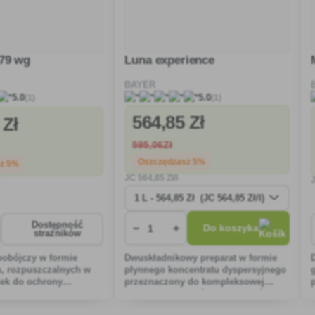
79 wg
Luna experience
BAYER
(1)
(1)
5.0
5.0
564
,85 Zł
 Zł
595
,06Zł
Oszczędzasz 5%
sz 5%
JC
564
,85 Zł/l
Dostępność
−
+
Do koszyka
strażników
bobójczy w formie
Dwuskładnikowy preparat w formie
h, rozpuszczalnych w
płynnego koncentratu dyspersyjnego
lek do ochrony
przeznaczony do kompleksowej
ed chorobami
ochrony grzybobójczej winorośli,
pestek i owoców pestkowych.