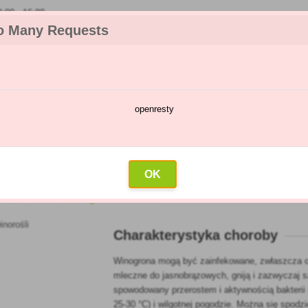
00 - 16:00
o Many Requests
openresty
talog chorób i szkodników
Kalendarz oprysków
Hurtownia
K
izna winorośli
OK
dników
»
Vinic
»
Biała zgnilizna winorośli
Charakterystyka choroby
Winogrona mogą być zainfekowane, zwłaszcza od
mleczne do jasnobrązowych, gniją i zazwyczaj 
spowodowany przerostem i aktywnością bakterii i
25-30 °C) i wilgotnej pogodzie. Można się spodzi