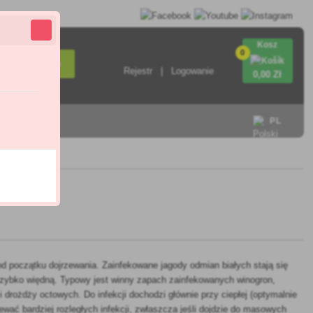
Kosz
0
Wyszukiwanie
Rejestr
Logowanie
0
,00 Zł
ontakt
PL
 początku dojrzewania. Zainfekowane jagody odmian białych stają się
szybko więdną. Typowy jest winny zapach zainfekowanych winogron,
 drożdży octowych. Do infekcji dochodzi głównie przy ciepłej (optymalnie
ewać bardziej rozległych infekcji, zwłaszcza jeśli dojdzie do masowych