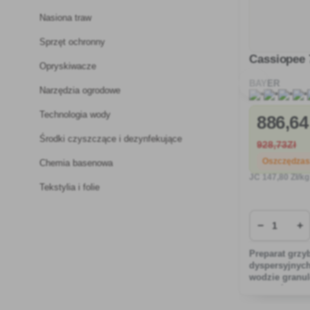
Nasiona traw
Sprzęt ochronny
Cassiopee 
Opryskiwacze
BAYER
Narzędzia ogrodowe
Technologia wody
886
,64
Środki czyszczące i dezynfekujące
928
,73Zł
Oszczędza
Chemia basenowa
JC
147
,80 Zł/kg
Tekstylia i folie
−
+
Preparat grzy
dyspersyjnyc
wodzie granu
winorośli prz
grzybowymi.