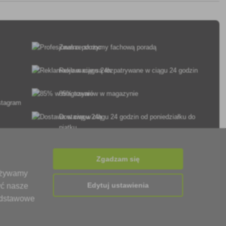
Zawsze służymy fachową poradą
Reklamacje są rozpatrywane w ciągu 24 godzin
85% towarów w magazynie
Dostawa w ciągu 24 godzin od poniedziałku do
piątku
Zgadzam się
 używamy
Edytuj ustawienia
yć nasze
podstawowe