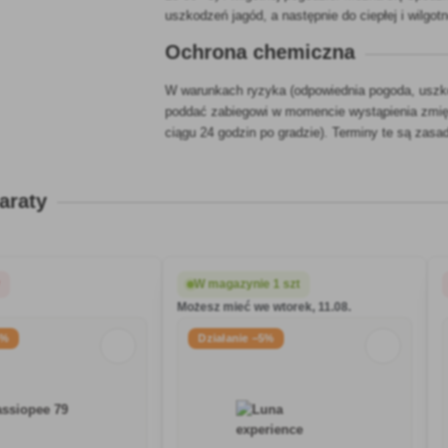
uszkodzeń jagód, a następnie do ciepłej i wilgo
Ochrona chemiczna
W warunkach ryzyka (odpowiednia pogoda, uszk
poddać zabiegowi w momencie wystąpienia zmię
ciągu 24 godzin po gradzie). Terminy te są zasa
araty
y
W magazynie 1 szt
Możesz mieć we wtorek, 11.08.
5%
Działanie −5%