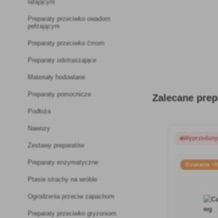
latającym
Preparaty przeciwko owadom
pełzającym
Preparaty przeciwko ćmom
Preparaty odstraszające
Materiały hodowlane
Preparaty pomocnicze
Zalecane prep
Podłoża
Nawozy
Wyprzedan
Zestawy preparatów
Preparaty enzymatyczne
Działanie −
Ptasie strachy na wróble
Ogrodzenia przeciw zapachom
Preparaty przeciwko gryzoniom