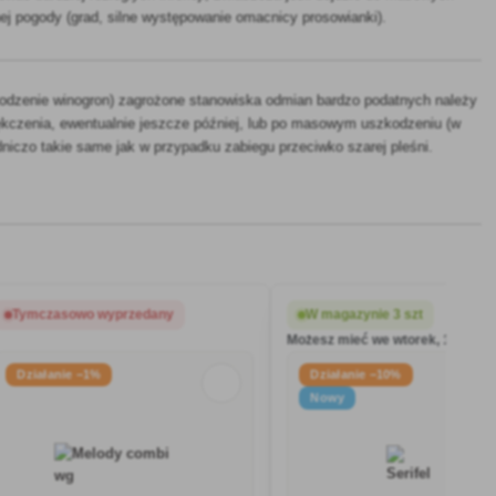
tnej pogody (grad, silne występowanie omacnicy prosowianki).
odzenie winogron) zagrożone stanowiska odmian bardzo podatnych należy
kczenia, ewentualnie jeszcze później, lub po masowym uszkodzeniu (w
dniczo takie same jak w przypadku zabiegu przeciwko szarej pleśni.
Tymczasowo wyprzedany
W magazynie 3 szt
Możesz mieć we wtorek, 11.08.
Działanie −1%
Działanie −10%
Nowy