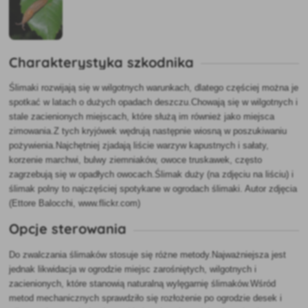
Charakterystyka szkodnika
Ślimaki rozwijają się w wilgotnych warunkach, dlatego częściej można je
spotkać w latach o dużych opadach deszczu.Chowają się w wilgotnych i
stale zacienionych miejscach, które służą im również jako miejsca
zimowania.Z tych kryjówek wędrują następnie wiosną w poszukiwaniu
pożywienia.Najchętniej zjadają liście warzyw kapustnych i sałaty,
korzenie marchwi, bulwy ziemniaków, owoce truskawek, często
zagrzebują się w opadłych owocach.Ślimak duży (na zdjęciu na liściu) i
ślimak polny to najczęściej spotykane w ogrodach ślimaki.
Autor zdjęcia
(
Ettore Balocchi
, www.flickr.com)
Opcje sterowania
Do zwalczania ślimaków stosuje się różne metody.Najważniejsza jest
jednak likwidacja w ogrodzie miejsc zarośniętych, wilgotnych i
zacienionych, które stanowią naturalną wylęgarnię ślimaków.Wśród
metod mechanicznych sprawdziło się rozłożenie po ogrodzie desek i