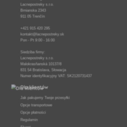
Lacnepostreky s.r.o.
Brnianska 2343
911 05 Trenčín
+421 915 420 295
kontakt@lacnepostreky.sk
Pon - Pt 9:00 - 16:00
Siedziba firmy:
Lacnepostreky s.r.o.
Malokrasňanská 10137/8
831 54 Bratislava, Słowacja
Numer identyfikacyjny VAT: SK2120731437
Dla klientów
Jak pakujemy Twoje przesyłki
Opcje transportowe
Opcje płatności
Regulamin