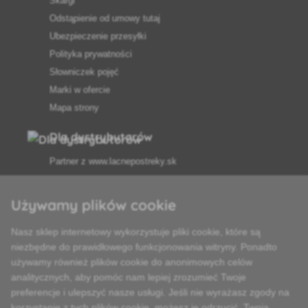
Skargi
Odstąpienie od umowy tutaj
Ubezpieczenie przesyłki
Polityka prywatności
Słowniczek pojęć
Marki w ofercie
Mapa strony
Dla dystrybutorów
Partner z
www.lacnepostreky.sk
Używamy plików cookie
Nasz sklep internetowy wykorzystuje pliki cookie, które są
Zawsze służymy fachową poradą
niezbędne do prawidłowego funkcjonowania witryny. Ponadto
używamy również plików cookie do anonimowych celów
Reklamacje są rozpatrywane w ciągu 24 godzin
analitycznych, aby pomóc nam lepiej zrozumieć Twoje
preferencje i ulepszyć nasze usługi. Jeśli nie wyrażasz zgody na
85% towarów w magazynie
korzystanie z tych plików cookie, możesz je odrzucić. Twoja