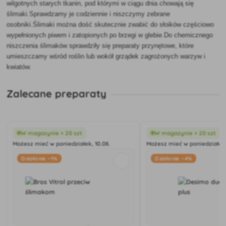
wilgotnych starych tkanin, pod którymi w ciągu dnia chowają się
ślimaki.Sprawdzamy je codziennie i niszczymy zebrane
osobniki.Ślimaki można dość skutecznie zwabić do słoików częściowo
wypełnionych piwem i zatopionych po brzegi w glebie.Do chemicznego
niszczenia ślimaków sprawdziły się preparaty przynętowe, które
umieszczamy wśród roślin lub wokół grządek zagrożonych warzyw i
kwiatów.
Zalecane preparaty
W magazynie > 20 szt
W magazynie > 20 szt
Możesz mieć w poniedziałek, 10.08.
Możesz mieć w poniedziałek,
Działanie −1%
Działanie −4%