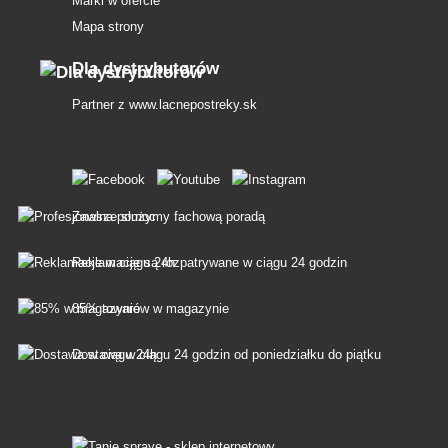
Marki w ofercie
Mapa strony
Dla dystrybutorów
Partner z
www.lacnepostreky.sk
Zawsze służymy fachową poradą
Reklamacje są rozpatrywane w ciągu 24 godzin
85% towarów w magazynie
Dostawa w ciągu 24 godzin od poniedziałku do piątku