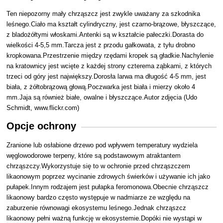
Ten niepozorny mały chrząszcz jest zwykle uważany za szkodnika
leśnego.Ciało ma kształt cylindryczny, jest czarno-brązowe, błyszczące,
z bladożółtymi włoskami.Antenki są w kształcie pałeczki.Dorasta do
wielkości 4-5,5 mm.Tarcza jest z przodu gałkowata, z tyłu drobno
kropkowana.Przestrzenie między rzędami kropek są gładkie.Nachylenie
na kratownicy jest wcięte z każdej strony czterema ząbkami, z których
trzeci od góry jest największy.Dorosła larwa ma długość 4-5 mm, jest
biała, z żółtobrązową głową.Poczwarka jest biała i mierzy około 4
mm.Jaja są również białe, owalne i błyszczące.Autor zdjęcia (Udo
Schmidt, www.flickr.com)
Opcje ochrony
Zranione lub osłabione drzewo pod wpływem temperatury wydziela
węglowodorowe terpeny, które są podstawowym atraktantem
chrząszczy.Wykorzystuje się to w ochronie przed chrząszczem
likaonowym poprzez wycinanie zdrowych świerków i używanie ich jako
pułapek.Innym rodzajem jest pułapka feromonowa.Obecnie chrząszcz
likaonowy bardzo często występuje w nadmiarze ze względu na
zaburzenie równowagi ekosystemu leśnego.Jednak chrząszcz
likaonowy pełni ważną funkcję w ekosystemie.Dopóki nie wystąpi w