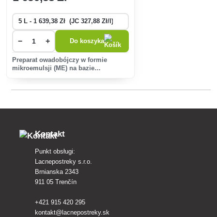
−
+
Do koszyka
Preparat owadobójczy w formie
mikroemulsji (ME) na bazie
lekkostabilnych syntetycznych
pyretroidów do zwalczania
szkodliwych owadów w szerokim
zakresie upraw polowych i
specjalistycznych oraz w le�
Kontakt
Punkt obsługi:
Lacnepostreky s.r.o.
Brnianska 2343
911 05 Trenčín
+421 915 420 295
kontakt@lacnepostreky.sk