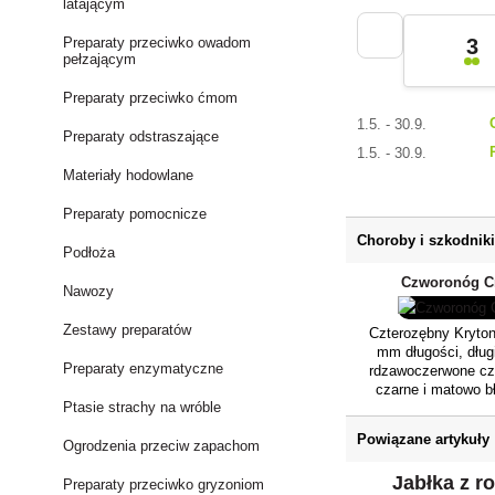
latającym
Preparaty przeciwko owadom
3
pełzającym
Preparaty przeciwko ćmom
1.5. - 30.9.
Preparaty odstraszające
1.5. - 30.9.
Materiały hodowlane
Preparaty pomocnicze
Choroby i szkodnik
Podłoża
Czworonóg C
Nawozy
Zestawy preparatów
Czterozębny Kryto
mm długości, długi
Preparaty enzymatyczne
rdzawoczerwone czuł
czarne i matowo 
Ptasie strachy na wróble
pobliżu ogonka liśc
się prostokątna pla
Powiązane artykuły
wyraźnie biała (o
Ogrodzenia przeciw zapachom
białych łusek, które
Jabłka z r
Czułki i podesz
Preparaty przeciwko gryzoniom