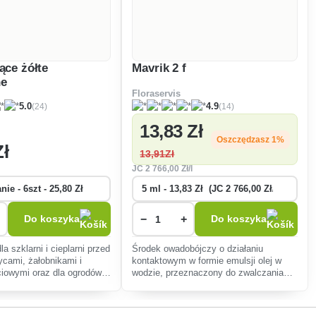
jące żółte
Mavrik 2 f
ne
Floraservis
(24)
(14)
5.0
4.9
13
,83 Zł
Oszczędzasz 1%
Zł
13
,91Zł
JC
2 766
,00 Zł/l
−
+
Do koszyka
Do koszyka
la szklarni i cieplarni przed
Środek owadobójczy o działaniu
cami, żałobnikami i
kontaktowym w formie emulsji olej w
ściowymi oraz dla ogrodów
wodzie, przeznaczony do zwalczania
 skoczkami, mączlikami,
szkodników ssących i żerujących w
ćmami.
chmielu, uprawach polowych,
warzywach, winorośli i upraw