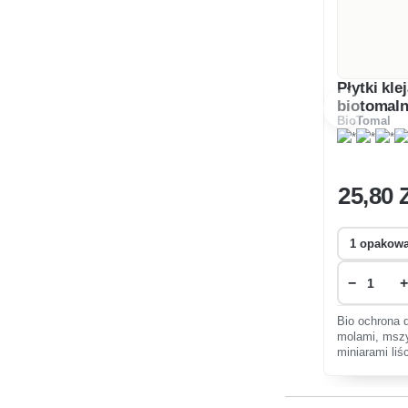
Płytki kle
biotomal
BioTomal
25
,80 
−
+
Bio ochrona d
molami, mszy
miniarami li
przed ćmami
mszycami i 