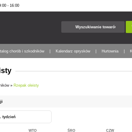
00 - 16:00
talog chorób i szkodników
Kalendarz oprysków
Hurtownia
K
isty
dników
»
Rzepak oleisty
ji
. tydzień
WTO
ŚRO
CZW