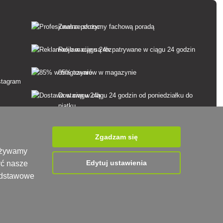
Zawsze służymy fachową poradą
Reklamacje są rozpatrywane w ciągu 24 godzin
85% towarów w magazynie
Dostawa w ciągu 24 godzin od poniedziałku do
piątku
Zgadzam się
 używamy
Edytuj ustawienia
yć nasze
podstawowe