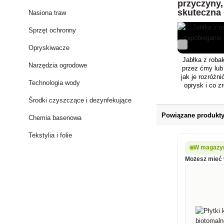
przyczyny,
rdzawoczerwone.
skuteczna
wyrostki kolczyste 
Nasiona traw
jabłoni
drugiej i trzeciej p
nie). Jajo ma elipt
Sprzęt ochronny
początkowo jest ml
później przezroczys
Opryskiwacze
apodous eucepha
Jabłka z rob
dojrzałym, mierząc
Narzędzia ogrodowe
przez ćmy lub
kolorze białawym
jak je rozróżn
białego. Poczwarka
Technologia wody
oprysk i co z
wielkości, jest luź
chronić plony
biaława i znajduje 
Środki czyszczące i dezynfekujące
kokoni
Powiązane produkt
Chemia basenowa
Tekstylia i folie
W magazyn
Możesz mieć w