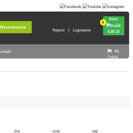
Kosz
0
Wyszukiwanie
Rejestr
Logowanie
0
,00 Zł
ontakt
PL
PIĄ
SOB
NIE