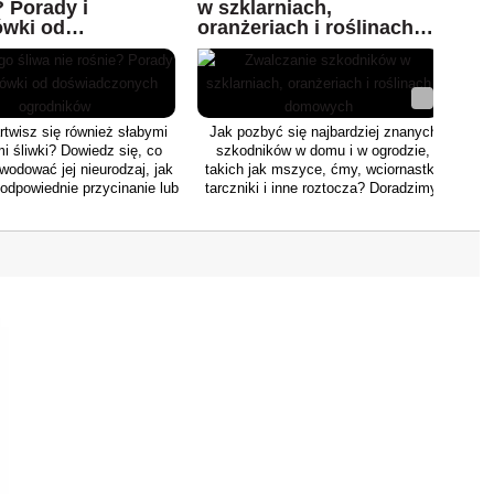
? Porady i
w szklarniach,
wki od
oranżeriach i roślinach
adczonych
domowych
ników
twisz się również słabymi
Jak pozbyć się najbardziej znanych
mi śliwki? Dowiedz się, co
szkodników w domu i w ogrodzie,
odować jej nieurodzaj, jak
takich jak mszyce, ćmy, wciornastki,
odpowiednie przycinanie lub
tarczniki i inne roztocza? Doradzimy,
 produktów użyć, aby była
które produkty biologiczne i
szczęśliwa.
chemiczne na pewno pomogą.