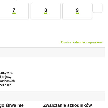
7
8
9
Otwórz kalendarz oprysków
eratywne,
ć objawy
zkodzonych
zcze nie
nych) przez
ównież
ąki, które
powodowane
go śliwa nie
Zwalczanie szkodników
pakowego,