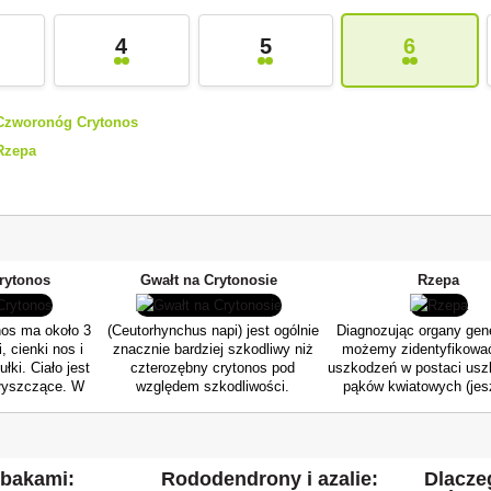
4
5
6
Czworonóg Crytonos
Rzepa
i
rytonos
Gwałt na Crytonosie
Rzepa
nos ma około 3
(Ceutorhynchus napi) jest ogólnie
Diagnozując organy gen
, cienki nos i
znacznie bardziej szkodliwy niż
możemy zidentyfikowa
ki. Ciało jest
czterozębny crytonos pod
uszkodzeń w postaci us
błyszczące. W
względem szkodliwości.
pąków kwiatowych (jes
iowego znajduje
Szkodliwość krotona polega nie tyle
kwitnących, ale nie zielo
ma, która jest
na jego użądleniu, co na fakcie, że
ogień lub możemy r
d zgrubiałych
jajo złożone przez samicę (które
zaobserwować niektóre p
 się utworzyły).
składa pod wierzchołkiem
wyschły. Objawy te są 
obakami:
Rododendrony i azalie:
Dlacze
wy stóp są
wegetatywnym) wydziela
przez imago wołka rze