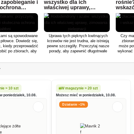
 zapobieganie i
wszystko dla ich
rośnie
 Samce mają
substancje (głównie enzymy)
chrząszcza.
 ochrona
właściwej uprawy,
wskazó
na piszczelach
podczas rozwoju embrionalnego,
zimowania i pielęgnacji
doświ
ary nóg (samice
które powodują pęcznienie, pękanie
yczny kształt,
i skręcanie łodygi, spowalniając jej
ogrod
ecznobiałe, a
wzrost. Pędy są szczególnie
te. Larwa jest
podatne na pękanie od początku
lic w wieku
wzrostu wydłużeniowego do
akami są spowodowane
Uprawa tych pięknych kwitnących
Czy mar
a około 5 mm, w
różnicowania się pąków liściowych.
 piłowce. Dowiedz się,
krzewów nie jest trudna, ale istnieją
zbiora
 do żółtawo-
Stopień uszkodzenia jest zatem
ić, kiedy przeprowadzić
pewne szczegóły. Przeczytaj nasze
może pow
 ma około 4 mm
wyższy, gdy chrząszcze pojawiają
robić po zbiorach, aby
porady, aby zapewnić długotrwałe
wykonać 
na, kremowa lub
się wcześnie, przed wydłużeniem
 w następnym sezonie.
zdrowie i obfite kwitnienie przez cały
jakich
się w glinianym
wzrostu łodygi. Larwy nie
sezon.
e.
wyrządzają większych szkód w
wyniku połknięcia. Chrząszcz
y
liściowy rzepaku jest zazwyczaj
szkodnikiem łodyg na skraju uprawy
do głębokości około 10-25 m.
ie > 10 szt
W magazynie > 20 szt
 poniedziałek, 10.08.
Możesz mieć w poniedziałek, 10.08.
Działanie −1%