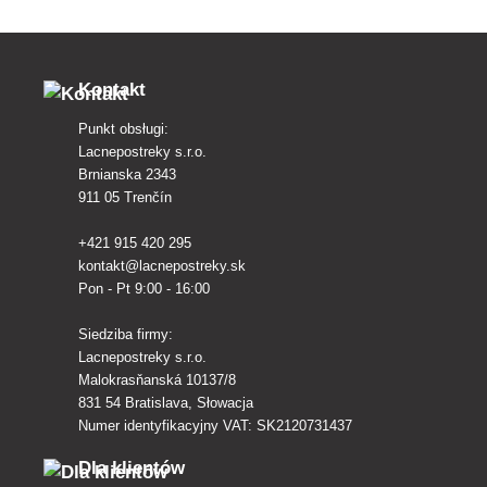
Kontakt
Punkt obsługi:
Lacnepostreky s.r.o.
Brnianska 2343
911 05 Trenčín
+421 915 420 295
kontakt@lacnepostreky.sk
Pon - Pt 9:00 - 16:00
Siedziba firmy:
Lacnepostreky s.r.o.
Malokrasňanská 10137/8
831 54 Bratislava, Słowacja
Numer identyfikacyjny VAT: SK2120731437
Dla klientów