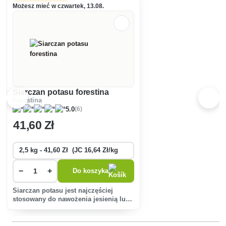
Możesz mieć w czwartek, 13.08.
Siarczan potasu forestina
Forestina
(6)
5.0
41
,60 Zł
−
+
Do koszyka
Siarczan potasu jest najczęściej
stosowany do nawożenia jesienią lub
wczesną wiosną. Nadaje się do roślin
bardziej wrażliwych na chlor.