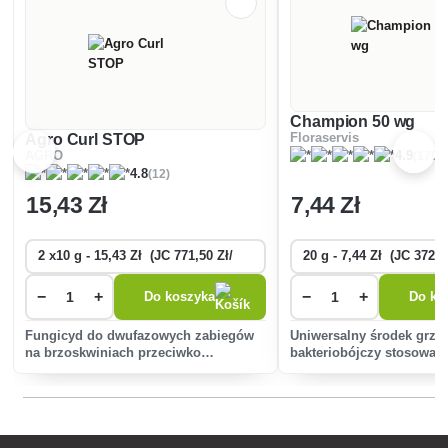
Champion 50 wg
Agro Curl STOP
Floraservis
(170)
AGRO
4.9
(12)
4.8
15
,43 Zł
7
,44 Zł
−
+
−
+
Do koszyka
Do ko
Fungicyd do dwufazowych zabiegów
Uniwersalny środek grzy
na brzoskwiniach przeciwko
bakteriobójczy stosowan
kędzierzawości liści.
szerokiej gamie chorób 
pomidorów, ogórków, mo
winorośli i innych upraw