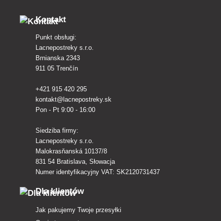
Kontakt
Punkt obsługi:
Lacnepostreky s.r.o.
Brnianska 2343
911 05 Trenčín
+421 915 420 295
kontakt@lacnepostreky.sk
Pon - Pt 9:00 - 16:00
Siedziba firmy:
Lacnepostreky s.r.o.
Malokrasňanská 10137/8
831 54 Bratislava, Słowacja
Numer identyfikacyjny VAT: SK2120731437
Dla klientów
Jak pakujemy Twoje przesyłki