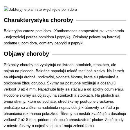
Charakterystyka choroby
Bakteryjna zaraza pomidora - Xanthomonas campestrist pv. vesicatoria
- najczęściej poraża pomidora i paprykę. Odmiany polowe są bardziej
podatne u pomidora, odmiany papryki u papryki.
Objawy choroby
Príznaky choroby sa vyskytujú na listoch, stonkách, stopkách, ale
najmä na plodoch. Baktérie napadajú mladé rastlinné pletivá. Na listoch
sa objavujú drobné, bodkovité, vodnaté škvrny, ktoré sú priesvitné a
obklopené žltou obrubou. Škvrny sa postupne rozširujú a dosahujú
veľkosť 3 až 4 mm. Napadnuté listy sa stáčajú a od špičky odumierajú.
Podobné škvrny sa objavujú na stonkách a stopkách. Na plodoch sa
tvoria škvrny, ktoré sú vodnaté, stred škvrny postupne vráskavie,
preliačuje sa a škvrna nadobúda nepravidelný kráterovitý vzhľad a je
ohraničená roztrhanou pokožkou. Škvrny sa neskôr zväčšujú a dosahujú
veľkosť 2 až 8 mm, pričom spôsobujú chrastavitosť plodov. Zrelé plody
v mieste škvrny a najmä v jej okolí majú zelenú farbu.